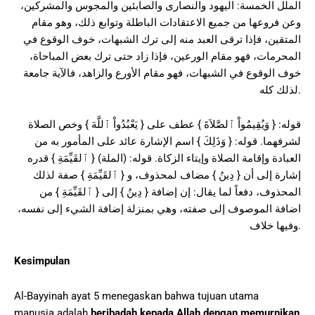
الملل الخمسة: اليهود والنصارى والصابئين والمجوس والمشركين،
وعن فروعها من جميع الاعتقادات الباطلة وتوابع ذلك، وهو مقام
المتقين، فإذا ترقى العبد منه إلى ترك الشبهات، خوف الوقوع في
المحرمات، فهو مقام الورعين، فإذا زاد حتى ترك بعض المباحاة،
خوف الوقوع في الشبهات، فهو مقام الأورع والزاهد، فالآية جامعة
لذلك كله.
قوله: { وَيُقِيمُواْ ٱلصَّلاَةَ } عطف على { يَعْبُدُواْ ٱللَّهَ } وخص الصلاة
لشرفهما. قوله: { وَذَلِكَ } اسم الإشارة عائد على المأمور به من
العبادة وإقامة الصلاة وإيتاء الزكاة. قوله: (الملة) { ٱلقَيِّمَةِ } قدره
إشارة إلى أن { دِينُ } مضاف لمحذوف، و { ٱلقَيِّمَةِ } صفة لذلك
المحذوف، دفعاً لما يقال: إن إضافة { دِينُ } إلى { ٱلقَيِّمَةِ } من
اضافة الموصوف إلى صفته، وهي بمنزلة إضافة الشيء إلى نفسه،
وفيها خلاف.
Kesimpulan
Al-Bayyinah ayat 5 menegaskan bahwa tujuan utama
manusia adalah
beribadah kepada Allah dengan memurnikan