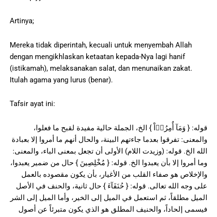
Artinya;
Mereka tidak diperintah, kecuali untuk menyembah Allah
dengan mengikhlaskan ketaatan kepada-Nya lagi hanif
(istikamah), melaksanakan salat, dan menunaikan zakat.
Itulah agama yang lurus (benar).
Tafsir ayat ini:
قوله: { وَمَآ أُمِرُوۤاْ } الخ، الجملة حالية مفيدة لقبح ما فعلوا،
والمعنى: تفرقوا بعدما جاءتهم البينة، والحال أنهم ما أمروا إلا بعبادة
الله الخ. قوله: (وزيدت اللام) الأولى أن تجعل بمعنى الباء، والمعنى:
وما أمروا إلا بأن يعبدوا الخ. قوله: { مُخْلِصِينَ } حال من ضمير يعبدوا،
والإخلاص هو صفاء القلب من الأغيار، بأن يكون مقصوده بالعمل
على وجه الله تعالى. قوله: { حُنَفَآءَ } حال ثانية، والحنف في الأصل
الميل مطلقاً، ثم استعمل في الميل إلى الخير، وأما الميل إلى الشر
فيسمى إلحاداً، والحنيف المطلق هو الذي يكون متبرئاً عن أصول