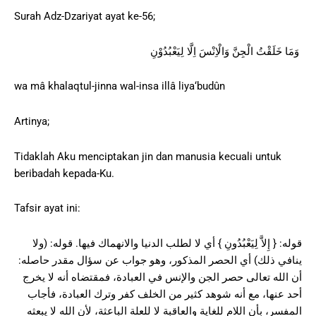
Surah Adz-Dzariyat ayat ke-56;
وَمَا خَلَقْتُ الْجِنَّ وَالْاِنْسَ اِلَّا لِيَعْبُدُوْنِ
wa mâ khalaqtul-jinna wal-insa illâ liya‘budûn
Artinya;
Tidaklah Aku menciptakan jin dan manusia kecuali untuk
beribadah kepada-Ku.
Tafsir ayat ini:
قوله: { إِلاَّ لِيَعْبُدُونِ } أي لا لطلب الدنيا والانهماك فيها. قوله: (ولا
ينافي ذلك) أي الحصر المذكور، وهو جواب عن سؤال مقدر حاصله:
أن الله تعالى حصر الجن والإنس في العبادة، فمقتضاه أنه لا يخرج
أحد عنها، مع أنه شوهد كثير من الخلف كفر وترك العبادة، فأجاب
المفسر، بأن اللام للغاية والعاقبة لا للعلة الباعثة، لأن الله لا يبعثه