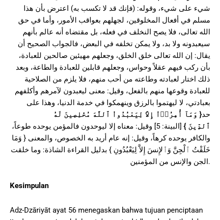
شيء على شيء، وقوله: (فإنك قد لا تكسب به) اعترض بأن هذا
مسلم في أفعال المخلوقين، لجهلهم بعواقب الأمور، وأما في حق
الله تعالى، فلا يصح النخلف في فعله، بل مقتضاه أنه عالم بأنهم
سيعبدونه ولا بد، ولا يمكن تخلفه في البعض، فالجواب الصحيح أن
يقال: إن الله تعالى خلق الخلق، وجعلهم مهيئين صالحين للعبادة،
بأن ركب فيهم عقلاً وحواس، وجعلهم قابلين للعبادة والطاعة، وبعد
ذلك اختار لعبادته وطاعته من أحب منهم، فلا يلزم من الصلاحية
للعبادة وقوعها منهم بالفعل، وقيل: معنى ليعبدون لآمرهم وأكلفهم
بعبادتي، لا ليهتموا بالرزق وينهمكوا في خدمة الدنيا، وهذا على
حد
{
وَمَآ أُمِرُوۤاْ إِلاَّ لِيَعْبُدُواْ ٱللَّهَ مُخْلِصِينَ لَهُ
ٱلدِّينَ
}
[البينة: 5] وقيل: معناه إلا ليوحدون فالمؤمن يوحده طوعاً،
والكافر يوحده كرهاً، وقيل: إنه عام أريد به الخصوص، والمعنى { وَمَا
خَلَقْتُ ٱلْجِنَّ وَٱلإِنسَ إِلاَّ لِيَعْبُدُونِ } بدليل القراءة الشاذة: وما خلقت
الجن والإنس من المؤمنين.
Kesimpulan
Adz-Dzāriyāt ayat 56 menegaskan bahwa tujuan penciptaan