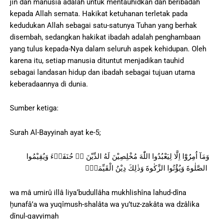
jin dan manusia adalah untuk mentauhidkan dan beribadah
kepada Allah semata. Hakikat ketuhanan terletak pada
kedudukan Allah sebagai satu-satunya Tuhan yang berhak
disembah, sedangkan hakikat ibadah adalah penghambaan
yang tulus kepada-Nya dalam seluruh aspek kehidupan. Oleh
karena itu, setiap manusia dituntut menjadikan tauhid
sebagai landasan hidup dan ibadah sebagai tujuan utama
keberadaannya di dunia.
Sumber ketiga:
Surah Al-Bayyinah ayat ke-5;
وَمَآ اُمِرُوْٓا اِلَّا لِيَعْبُدُوا اللّٰهَ مُخْلِصِيْنَ لَهُ الدِّيْنَ ەۙ حُنَفَاۤءَ وَيُقِيْمُوا
الصَّلٰوةَ وَيُؤْتُوا الزَّكٰوةَ وَذٰلِكَ دِيْنُ الْقَيِّمَةِۗ
wa mâ umirû illâ liya‘budullâha mukhlishîna lahud-dîna
ḫunafâ’a wa yuqîmush-shalâta wa yu’tuz-zakâta wa dzâlika
dînul-qayyimah