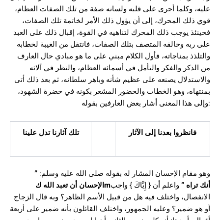
عليه، وكلما أجرى على قلبه ولسانه صفة من تلك الصفات العظام،
قوي ذلك المحرك، إلى أن يؤول ذلك الأمر لخاتمة تلك الصفات،
فحينئذ يوجب ذلك المحرك لتناهيه في القوة، إقبال ذلك على العبد
على ربه وخالقه المتصف بتلك الصفات، فانتقل من الغيبة لخطابه
والتلذذ بمناجاته، فأول الكلام مبني على ما هو مبادي حال العارف
من الذكر والفكر والتأمل في أسمائه العظام، والنظر في آلائه
والاستدلال يصنعه على عظيم شأنه وباهر سلطانه، ثم بعد ذلك أتى
بمنتهاه، وهو الخطاب والحضور المشعر بكونه في حضرة الشهود،
وإلى هذا المعنى أشار بعض العارفين بقوله:
فانظروا بعدنا إلى الآثار
تلك آثارنا تدل علينا
وهو مقام الإحسان المشار له بقوله صلى الله عليه وسلم:
”
أنك تراه
”
واعلم أن { إِيَّاكَ } واجب
m
الإحسان أن تعبد الله ك
الانفصال، واختلف فيه هل من قبيل الأسم الظاهر؟ وبه قال الزجاج
أو هو ضمير؟ وعليه الجمهور، واختلف القائلون بأنه ضمير على أربعة