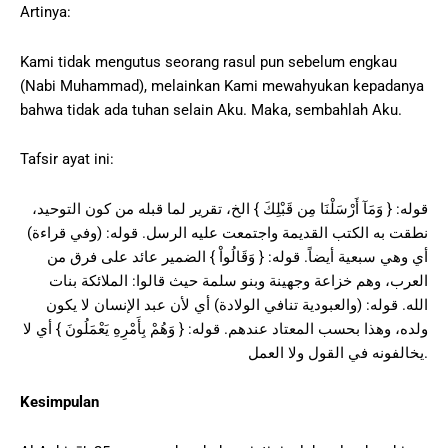
Artinya:
Kami tidak mengutus seorang rasul pun sebelum engkau
(Nabi Muhammad), melainkan Kami mewahyukan kepadanya
bahwa tidak ada tuhan selain Aku. Maka, sembahlah Aku.
Tafsir ayat ini:
قوله: { وَمَآ أَرْسَلْنَا مِن قَبْلِكَ } الخ، تقرير لما قبله من كون التوحيد،
نطقت به الكتب القديمة واجتمعت عليه الرسل. قوله: (وفي قراءة)
أي وهي سبعية أيضاً. قوله: { وَقَالُواْ } الضمير عائد على فرق من
العرب، وهم خزاعة وجهينة وبنو سلمة حيث قالوا: الملائكة بنات
الله. قوله: (والعبودية تنافي الولادة) أي لأن عبد الإنسان لا يكون
ولده، وهذا بحسب المعتاد عندهم. قوله: { وَهُمْ بِأَمْرِهِ يَعْمَلُونَ } أي لا
يخالفونه في القول ولا العمل.
Kesimpulan