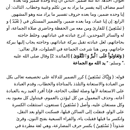
أقوال، أحدها: أنه كله ضمير. الثاني أن إياه وحده ضمير وما بعده
اسم مضاف إليه يفسر ما يراد به من تكلم وغيبة وخطاب. الثالث: أن
إيا وحده ضمير، وما بعده حروف تفسير ما يراد منه وهو المشهور.
الرابع: إن إيا عماد، وما بعده ضمير، والضمير المستكن في { نَعْبُدُ } و
{ نَسْتَعِينُ } للقارئ ومن معه من الحفظة وحاضري صلاة الجماعة، أو
له والسائر الموحدين، أدرج عبادته في عباداتهم، وخلط حاجته
بحاجاتهم، لعل عبادته تقبل ببركة عباداتهم، وحاجته يجاب إليها ببركة
حاجاتهم، ومن هنا شرعت الجماعة في الصلوات، قال تعالى:
{
وَتَعَاوَنُواْ عَلَى ٱلْبرِّ وَٱلتَّقْوَىٰ
}
[المائدة: 2] وقال صلى الله عليه
“.
وسلم:
”
يد الله مع الجماعة
قوله: { وَإِيَّاكَ نَسْتَعِينُ } كرر الضمير للدلالة على تخصيصه تعالى بكل
من العبادة والاستعانة والتلذذ بالمناجاة والخطاب، وقدم العبادة
على الاستعانة لأنها وصلة لطلب الحاجة، فإذا أفرد العبد ربه بالعبادة
أعانه، وحذف المعمول من كل ليؤذن بالعموم، فيتناول كل معبود به،
وكل مستعان عليه، وأصل { نَسْتَعِينُ } نستعون، استثقلت الكسرة
على الواو، فنقلت إلى الساكن قبلها، فسكنت الواو بعد النقل،
وانكسر ما قبلها فقبلت ياء، والقراء السبعية بفتح النون، وقرئ
شذوذاً { نَسْتَعِينُ } بكسر حرف المضارعة، وهي لغة مطردة في