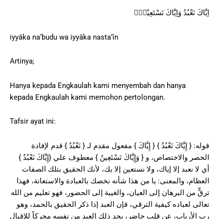
اِيَّاكَ نَعْبُدُ وَاِيَّاكَ نَسْتَعِيْنُۗ
iyyâka na‘budu wa iyyâka nasta‘în
Artinya;
Hanya kepada Engkaulah kami menyembah dan hanya
kepada Engkaulah kami memohon pertolongan.
Tafsir ayat ini:
قوله: { إِيَّاكَ نَعْبُدُ } { إِيَّاكَ } مفعول مقدم لـ { نَعْبُدُ } قدم لإفادة
الحصر والاختصاص، و { وَإِيَّاكَ نَسْتَعِينُ } معطوف علي {إِيَّاكَ نَعْبُدُ }
أي لا نعبد إلا إياك، ولا نستعين إلا بك، لأنك الحقيق بتلك الصفات
العظام، والمعنى: يا من هذا شأنه نخصك بالعبادة والاستعانة، فهذا
ترقٍّ من البرهان إلى العيان، والغيبة إلى الحضور، فهو تعليم من الله
تعالى لعباده كيفية الترقي، فإن العبد إذا ذكر الحقيق بالحمد، وهو
رب الأرباب، عن قلب حاضر، يجد ذلك العبد من نفسه محركاً للإقبال