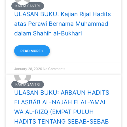
KARYA SANTRI
ULASAN BUKU: Kajian Rijal Hadits
atas Perawi Bernama Muhammad
dalam Shahih al-Bukhari
READ MORE »
January 28, 2026
No Comments
KARYA SANTRI
ULASAN BUKU: ARBA‘UN HADITS
FI ASBÂB AL-NAJÂH FI AL-‘AMAL
WA AL-RIZQ (EMPAT PULUH
HADITS TENTANG SEBAB-SEBAB