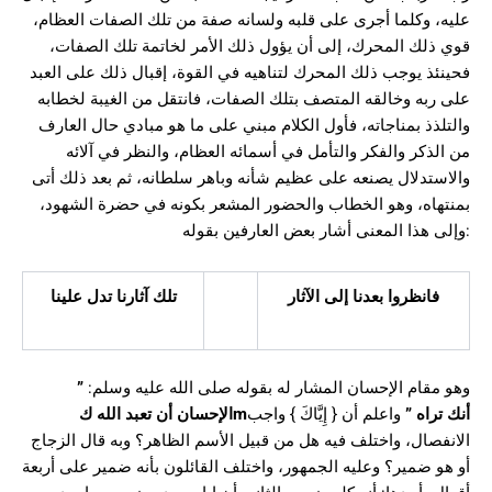
عليه، وكلما أجرى على قلبه ولسانه صفة من تلك الصفات العظام،
قوي ذلك المحرك، إلى أن يؤول ذلك الأمر لخاتمة تلك الصفات،
فحينئذ يوجب ذلك المحرك لتناهيه في القوة، إقبال ذلك على العبد
على ربه وخالقه المتصف بتلك الصفات، فانتقل من الغيبة لخطابه
والتلذذ بمناجاته، فأول الكلام مبني على ما هو مبادي حال العارف
من الذكر والفكر والتأمل في أسمائه العظام، والنظر في آلائه
والاستدلال يصنعه على عظيم شأنه وباهر سلطانه، ثم بعد ذلك أتى
بمنتهاه، وهو الخطاب والحضور المشعر بكونه في حضرة الشهود،
وإلى هذا المعنى أشار بعض العارفين بقوله:
فانظروا بعدنا إلى الآثار
تلك آثارنا تدل علينا
وهو مقام الإحسان المشار له بقوله صلى الله عليه وسلم:
”
أنك تراه
”
واعلم أن { إِيَّاكَ } واجب
m
الإحسان أن تعبد الله ك
الانفصال، واختلف فيه هل من قبيل الأسم الظاهر؟ وبه قال الزجاج
أو هو ضمير؟ وعليه الجمهور، واختلف القائلون بأنه ضمير على أربعة