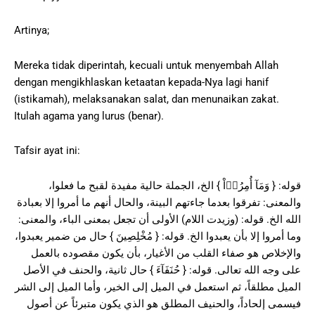
Artinya;
Mereka tidak diperintah, kecuali untuk menyembah Allah
dengan mengikhlaskan ketaatan kepada-Nya lagi hanif
(istikamah), melaksanakan salat, dan menunaikan zakat.
Itulah agama yang lurus (benar).
Tafsir ayat ini:
قوله: { وَمَآ أُمِرُوۤاْ } الخ، الجملة حالية مفيدة لقبح ما فعلوا،
والمعنى: تفرقوا بعدما جاءتهم البينة، والحال أنهم ما أمروا إلا بعبادة
الله الخ. قوله: (وزيدت اللام) الأولى أن تجعل بمعنى الباء، والمعنى:
وما أمروا إلا بأن يعبدوا الخ. قوله: { مُخْلِصِينَ } حال من ضمير يعبدوا،
والإخلاص هو صفاء القلب من الأغيار، بأن يكون مقصوده بالعمل
على وجه الله تعالى. قوله: { حُنَفَآءَ } حال ثانية، والحنف في الأصل
الميل مطلقاً، ثم استعمل في الميل إلى الخير، وأما الميل إلى الشر
فيسمى إلحاداً، والحنيف المطلق هو الذي يكون متبرئاً عن أصول