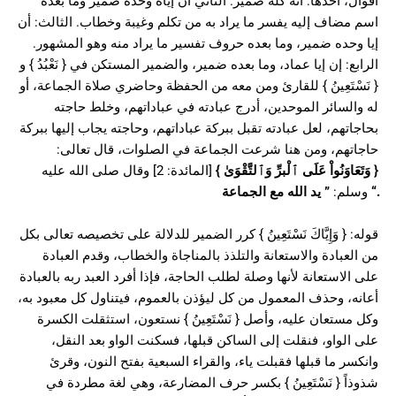
أقوال، أحدها: أنه كله ضمير. الثاني أن إياه وحده ضمير وما بعده
اسم مضاف إليه يفسر ما يراد به من تكلم وغيبة وخطاب. الثالث: أن
إيا وحده ضمير، وما بعده حروف تفسير ما يراد منه وهو المشهور.
الرابع: إن إيا عماد، وما بعده ضمير، والضمير المستكن في { نَعْبُدُ } و
{ نَسْتَعِينُ } للقارئ ومن معه من الحفظة وحاضري صلاة الجماعة، أو
له والسائر الموحدين، أدرج عبادته في عباداتهم، وخلط حاجته
بحاجاتهم، لعل عبادته تقبل ببركة عباداتهم، وحاجته يجاب إليها ببركة
حاجاتهم، ومن هنا شرعت الجماعة في الصلوات، قال تعالى:
{
وَتَعَاوَنُواْ عَلَى ٱلْبرِّ وَٱلتَّقْوَىٰ
}
[المائدة: 2] وقال صلى الله عليه
“.
وسلم:
”
يد الله مع الجماعة
قوله: { وَإِيَّاكَ نَسْتَعِينُ } كرر الضمير للدلالة على تخصيصه تعالى بكل
من العبادة والاستعانة والتلذذ بالمناجاة والخطاب، وقدم العبادة
على الاستعانة لأنها وصلة لطلب الحاجة، فإذا أفرد العبد ربه بالعبادة
أعانه، وحذف المعمول من كل ليؤذن بالعموم، فيتناول كل معبود به،
وكل مستعان عليه، وأصل { نَسْتَعِينُ } نستعون، استثقلت الكسرة
على الواو، فنقلت إلى الساكن قبلها، فسكنت الواو بعد النقل،
وانكسر ما قبلها فقبلت ياء، والقراء السبعية بفتح النون، وقرئ
شذوذاً { نَسْتَعِينُ } بكسر حرف المضارعة، وهي لغة مطردة في