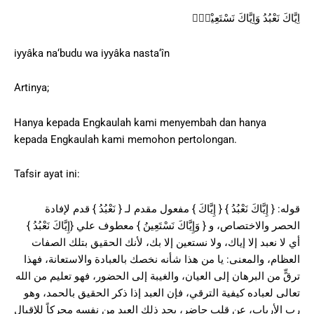
اِيَّاكَ نَعْبُدُ وَاِيَّاكَ نَسْتَعِيْنُۗ
iyyâka na‘budu wa iyyâka nasta‘în
Artinya;
Hanya kepada Engkaulah kami menyembah dan hanya
kepada Engkaulah kami memohon pertolongan.
Tafsir ayat ini:
قوله: { إِيَّاكَ نَعْبُدُ } { إِيَّاكَ } مفعول مقدم لـ { نَعْبُدُ } قدم لإفادة
الحصر والاختصاص، و { وَإِيَّاكَ نَسْتَعِينُ } معطوف علي {إِيَّاكَ نَعْبُدُ }
أي لا نعبد إلا إياك، ولا نستعين إلا بك، لأنك الحقيق بتلك الصفات
العظام، والمعنى: يا من هذا شأنه نخصك بالعبادة والاستعانة، فهذا
ترقٍّ من البرهان إلى العيان، والغيبة إلى الحضور، فهو تعليم من الله
تعالى لعباده كيفية الترقي، فإن العبد إذا ذكر الحقيق بالحمد، وهو
رب الأرباب، عن قلب حاضر، يجد ذلك العبد من نفسه محركاً للإقبال