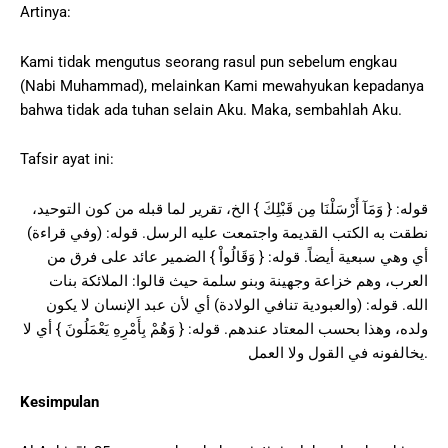
Artinya:
Kami tidak mengutus seorang rasul pun sebelum engkau
(Nabi Muhammad), melainkan Kami mewahyukan kepadanya
bahwa tidak ada tuhan selain Aku. Maka, sembahlah Aku.
Tafsir ayat ini:
قوله: { وَمَآ أَرْسَلْنَا مِن قَبْلِكَ } الخ، تقرير لما قبله من كون التوحيد،
نطقت به الكتب القديمة واجتمعت عليه الرسل. قوله: (وفي قراءة)
أي وهي سبعية أيضاً. قوله: { وَقَالُواْ } الضمير عائد على فرق من
العرب، وهم خزاعة وجهينة وبنو سلمة حيث قالوا: الملائكة بنات
الله. قوله: (والعبودية تنافي الولادة) أي لأن عبد الإنسان لا يكون
ولده، وهذا بحسب المعتاد عندهم. قوله: { وَهُمْ بِأَمْرِهِ يَعْمَلُونَ } أي لا
يخالفونه في القول ولا العمل.
Kesimpulan