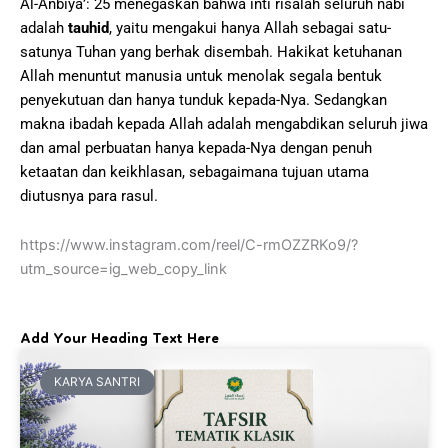
Al-Anbiyā’: 25 menegaskan bahwa inti risalah seluruh nabi
adalah
tauhid
, yaitu mengakui hanya Allah sebagai satu-
satunya Tuhan yang berhak disembah. Hakikat ketuhanan
Allah menuntut manusia untuk menolak segala bentuk
penyekutuan dan hanya tunduk kepada-Nya. Sedangkan
makna ibadah kepada Allah adalah mengabdikan seluruh jiwa
dan amal perbuatan hanya kepada-Nya dengan penuh
ketaatan dan keikhlasan, sebagaimana tujuan utama
diutusnya para rasul.
https://www.instagram.com/reel/C-rmOZZRKo9/?
utm_source=ig_web_copy_link
Add Your Heading Text Here
KARYA SANTRI