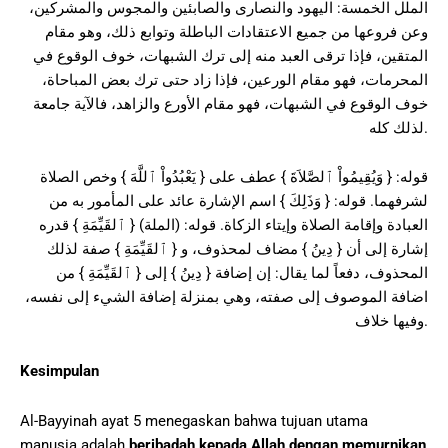
الملل الخمسة: اليهود والنصارى والصابئين والمجوس والمشركين،
وعن فروعها من جميع الاعتقادات الباطلة وتوابع ذلك، وهو مقام
المتقين، فإذا ترقى العبد منه إلى ترك الشبهات، خوف الوقوع في
المحرمات، فهو مقام الورعين، فإذا زاد حتى ترك بعض المباحاة،
خوف الوقوع في الشبهات، فهو مقام الأورع والزاهد، فالآية جامعة
لذلك كله.
قوله: { وَيُقِيمُواْ ٱلصَّلاَةَ } عطف على { يَعْبُدُواْ ٱللَّهَ } وخص الصلاة
لشرفهما. قوله: { وَذَلِكَ } اسم الإشارة عائد على المأمور به من
العبادة وإقامة الصلاة وإيتاء الزكاة. قوله: (الملة) { ٱلقَيِّمَةِ } قدره
إشارة إلى أن { دِينُ } مضاف لمحذوف، و { ٱلقَيِّمَةِ } صفة لذلك
المحذوف، دفعاً لما يقال: إن إضافة { دِينُ } إلى { ٱلقَيِّمَةِ } من
اضافة الموصوف إلى صفته، وهي بمنزلة إضافة الشيء إلى نفسه،
وفيها خلاف.
Kesimpulan
Al-Bayyinah ayat 5 menegaskan bahwa tujuan utama
manusia adalah
beribadah kepada Allah dengan memurnikan