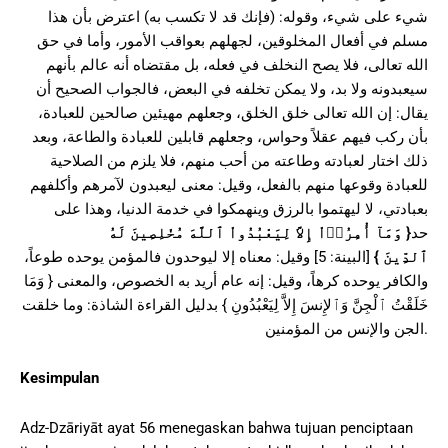
شيء على شيء، وقوله: (فإنك قد لا تكسب به) اعترض بأن هذا
مسلم في أفعال المخلوقين، لجهلهم بعواقب الأمور، وأما في حق
الله تعالى، فلا يصح النخلف في فعله، بل مقتضاه أنه عالم بأنهم
سيعبدونه ولا بد، ولا يمكن تخلفه في البعض، فالجواب الصحيح أن
يقال: إن الله تعالى خلق الخلق، وجعلهم مهيئين صالحين للعبادة،
بأن ركب فيهم عقلاً وحواس، وجعلهم قابلين للعبادة والطاعة، وبعد
ذلك اختار لعبادته وطاعته من أحب منهم، فلا يلزم من الصلاحية
للعبادة وقوعها منهم بالفعل، وقيل: معنى ليعبدون لآمرهم وأكلفهم
بعبادتي، لا ليهتموا بالرزق وينهمكوا في خدمة الدنيا، وهذا على
حد
{
وَمَآ أُمِرُوۤاْ إِلاَّ لِيَعْبُدُواْ ٱللَّهَ مُخْلِصِينَ لَهُ
ٱلدِّينَ
}
[البينة: 5] وقيل: معناه إلا ليوحدون فالمؤمن يوحده طوعاً،
والكافر يوحده كرهاً، وقيل: إنه عام أريد به الخصوص، والمعنى { وَمَا
خَلَقْتُ ٱلْجِنَّ وَٱلإِنسَ إِلاَّ لِيَعْبُدُونِ } بدليل القراءة الشاذة: وما خلقت
الجن والإنس من المؤمنين.
Kesimpulan
Adz-Dzāriyāt ayat 56 menegaskan bahwa tujuan penciptaan