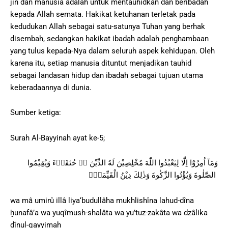
jin dan manusia adalah untuk mentauhidkan dan beribadah
kepada Allah semata. Hakikat ketuhanan terletak pada
kedudukan Allah sebagai satu-satunya Tuhan yang berhak
disembah, sedangkan hakikat ibadah adalah penghambaan
yang tulus kepada-Nya dalam seluruh aspek kehidupan. Oleh
karena itu, setiap manusia dituntut menjadikan tauhid
sebagai landasan hidup dan ibadah sebagai tujuan utama
keberadaannya di dunia.
Sumber ketiga:
Surah Al-Bayyinah ayat ke-5;
وَمَآ اُمِرُوْٓا اِلَّا لِيَعْبُدُوا اللّٰهَ مُخْلِصِيْنَ لَهُ الدِّيْنَ ەۙ حُنَفَاۤءَ وَيُقِيْمُوا
الصَّلٰوةَ وَيُؤْتُوا الزَّكٰوةَ وَذٰلِكَ دِيْنُ الْقَيِّمَةِۗ
wa mâ umirû illâ liya‘budullâha mukhlishîna lahud-dîna
ḫunafâ’a wa yuqîmush-shalâta wa yu’tuz-zakâta wa dzâlika
dînul-qayyimah