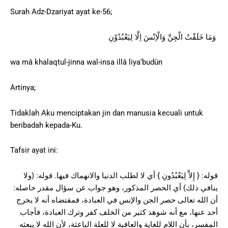
Surah Adz-Dzariyat ayat ke-56;
وَمَا خَلَقْتُ الْجِنَّ وَالْاِنْسَ اِلَّا لِيَعْبُدُوْنِ
wa mâ khalaqtul-jinna wal-insa illâ liya‘budûn
Artinya;
Tidaklah Aku menciptakan jin dan manusia kecuali untuk
beribadah kepada-Ku.
Tafsir ayat ini:
قوله: { إِلاَّ لِيَعْبُدُونِ } أي لا لطلب الدنيا والانهماك فيها. قوله: (ولا
ينافي ذلك) أي الحصر المذكور، وهو جواب عن سؤال مقدر حاصله:
أن الله تعالى حصر الجن والإنس في العبادة، فمقتضاه أنه لا يخرج
أحد عنها، مع أنه شوهد كثير من الخلف كفر وترك العبادة، فأجاب
المفسر، بأن اللام للغاية والعاقبة لا للعلة الباعثة، لأن الله لا يبعثه