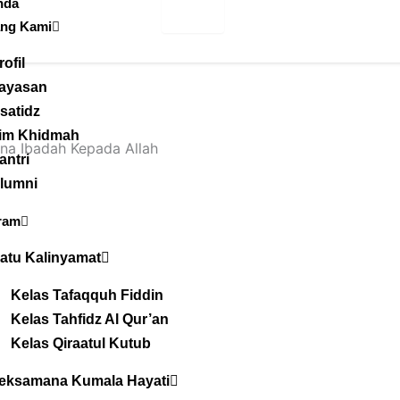
nda
ang Kami
rofil
ayasan
satidz
im Khidmah
kna Ibadah Kepada Allah
antri
lumni
ram
atu Kalinyamat
Kelas Tafaqquh Fiddin
Kelas Tahfidz Al Qur’an
Kelas Qiraatul Kutub
eksamana Kumala Hayati