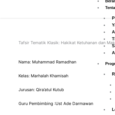
Bera
Skip
Tent
to
content
P
Y
A
T
Tafsir Tematik Klasik: Hakikat Ketuhanan dan Ma
S
A
Nama: Muhammad Ramadhan
Prog
R
Kelas: Marhalah Khamisah
Jurusan: Qira’atul Kutub
Guru Pembimbing :Ust Ade Darmawan
L