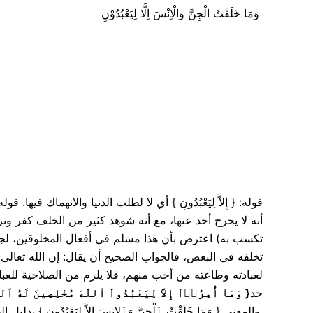
وَمَا خَلَقْتُ الْجِنَّ وَالْاِنْسَ اِلَّا لِيَعْبُدُوْنِ
قوله: { إِلاَّ لِيَعْبُدُونِ } أي لا لطلب الدنيا والانهماك
أنه لا يخرج أحد عنها، مع أنه شوهد كثير من الخلف كفر وترك 
تكسب به) اعترض بأن هذا مسلم في أفعال المخلوقين، لجهلهم
تخلفه في البعض، فالجواب الصحيح أن يقال: إن الله تعالى 
لعبادته وطاعته من أحب منهم، فلا يلزم من الصلاحية للعباد
وَمَآ أُمِرُوۤاْ إِلاَّ لِيَعْبُدُواْ ٱللَّهَ مُخْلِصِينَ لَهُ ٱلد
{
حد
والمعنى { وَمَا خَلَقْتُ ٱلْجِنَّ وَٱلإِنسَ إِلاَّ لِيَعْبُدُونِ } بدليل القراءة الشاذة: وما خلقت الجن والإنس من المؤمنين.