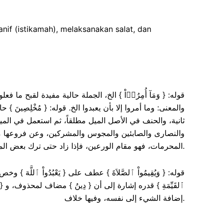
if (istikamah), melaksanakan salat, dan
قوله: { وَمَآ أُمِرُوۤاْ } الخ، الجملة حالية مفيدة لقبح ما ف،
والمعنى: وما أمروا إلا بأن يعبدوا الخ. قوله: { مُخْلِصِينَ
ثانية، والحنف في الأصل الميل مطلقاً، ثم استعمل في الميل
والنصارى والصابئين والمجوس والمشركين، وعن فروعها من ج
المحرمات، فهو مقام الورعين، فإذا زاد حتى ترك بعض المباحاة، خوف الوقوع في الشبهات، فهو مقام الأورع والزاهد، فالآية جامعة لذلك كله.
قوله: { وَيُقِيمُواْ ٱلصَّلاَةَ } عطف على { يَعْبُدُواْ ٱللّ) {
ٱلقَيِّمَةِ } قدره إشارة إلى أن { دِينُ } مضاف لمحذوف، و { 
إضافة الشيء إلى نفسه، وفيها خلاف.