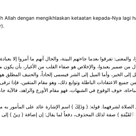
h Allah dengan mengikhlaskan ketaatan kepada-Nya lagi han
).
علوا، والمعنى: تفرقوا بعدما جاءتهم البينة، والحال أنهم ما أمروا إلا بعبا
 } حال من ضمير يعبدوا، والإخلاص هو صفاء القلب من الأغيار، بأن يكون مق
 إلى الخير، وأما الميل إلى الشر فيسمى إلحاداً، والحنيف المطلق هو
ميع الاعتقادات الباطلة وتوابع ذلك، وهو مقام المتقين، فإذا ترقى
َهَ } وخص الصلاة لشرفهما. قوله: { وَذَلِكَ } اسم الإشارة عائد على المأمور 
ٱلقَيِّمَةِ } صفة لذلك المحذوف، دفعاً لما يقال: إن إضافة { دِينُ } إل