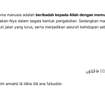
tama manusia adalah
beribadah kepada Allah dengan memu
sakan-Nya dalam segala bentuk pengabdian. Sedangkan ma
kuti jalan yang lurus, serta menjadikan seluruh kehidupa
 اَنَا۠ فَاعْبُدُوْنِ
ihi annahû lâ ilâha illâ ana fa‘budûn