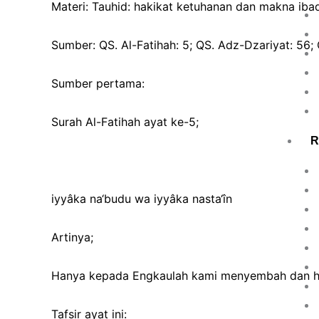
Materi: Tauhid: hakikat ketuhanan dan makna iba
Sumber: QS. Al-Fatihah: 5; QS. Adz-Dzariyat: 56; 
Sumber pertama:
Surah Al-Fatihah ayat ke-5;
R
iyyâka na‘budu wa iyyâka nasta‘în
Artinya;
Hanya kepada Engkaulah kami menyembah dan h
Tafsir ayat ini: