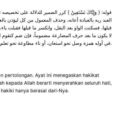
قوله: { وَإِيَّاكَ نَسْتَعِينُ } كرر الضمير للدلالة على تخص
العبد ربه بالعبادة أعانه، وحذف المعمول من كل ليؤذن بالع
قبلها، فسكنت الواو بعد النقل، وانكسر ما قبلها فقبلت يا
لا يكون ما بعد حرف المضارعة مضموماً، فإن ضم كتقوم 
في أوله همزة وصل نحو استعان، أو تاء مطاوعة نحو تعلم.
n pertolongan. Ayat ini menegaskan hakikat
 kepada Allah berarti menyerahkan seluruh hati,
akiki hanya berasal dari-Nya.