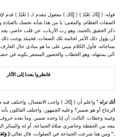
الصفات العظام، والمعنى: يا من هذا شأنه نخصك بالعبادة والا
ذكر الحقيق بالحمد، وهو رب الأرباب، عن قلب حاضر، يجد 
أن يؤول ذلك الأمر لخاتمة تلك الصفات، فحينئذ يوجب ذلك ا
بمناجاته، فأول الكلام مبني على ما هو مبادي حال العارف 
أتى بمنتهاه، وهو الخطاب والحضور المشعر بكونه في حضرة الشهود، وإلى هذا المعنى أشار بعض العارفين بقوله:
فانظروا بعدنا إلى الآثار
واعلم أن { إِيَّاكَ } واجب الانفصال، واختلف في
”
أنك تراه
الزجاج أو هو ضمير؟ وعليه الجمهور، واختلف القائلون بأنه 
وغيبة وخطاب. الثالث: أن إيا وحده ضمير، وما بعده حروف تفسي
معه من الحفظة وحاضري صلاة الجماعة، أو له والسائر المو،
وَتَعَ
{
ومن هنا شرعت الجماعة في الصلوات، قال تعالى:
“.