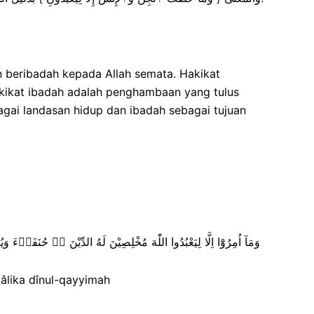
 beribadah kepada Allah semata. Hakikat
kikat ibadah adalah penghambaan yang tulus
agai landasan hidup dan ibadah sebagai tujuan
وَمَآ اُمِرُوْٓا اِلَّا لِيَعْبُدُوا اللّٰهَ مُخْلِصِيْنَ لَهُ الدِّيْنَ ەۙ حُنَفَاۤءَ وَيُقِيْمُوا الصَّلٰوةَ وَيُؤْتُوا الزَّكٰوةَ وَذٰلِكَ دِيْنُ الْقَيِّمَةِۗ
zâlika dînul-qayyimah