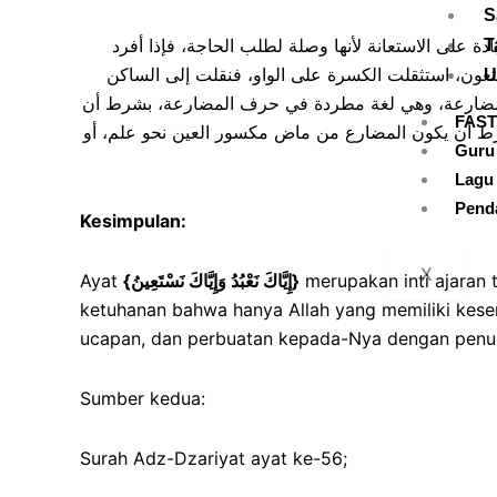
S
عبادة على الاستعانة لأنها وصلة لطلب الحاجة، فإذا أفرد
T
نستعون، استثقلت الكسرة على الواو، فنقلت إلى الساكن
U
 حرف المضارعة، وهي لغة مطردة في حرف المضارعة، بشرط أن
FAST
رط أن يكون المضارع من ماض مكسور العين نحو علم، أو
Guru
Lagu 
Pend
Kesimpulan:
X
Ayat
{
إِيَّاكَ نَعْبُدُ وَإِيَّاكَ نَسْتَعِينُ
}
merupakan inti ajaran
ketuhanan bahwa hanya Allah yang memiliki kese
ucapan, dan perbuatan kepada-Nya dengan penuh k
Sumber kedua:
Surah Adz-Dzariyat ayat ke-56;