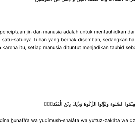
enciptaan jin dan manusia adalah untuk mentauhidkan dan
i satu-satunya Tuhan yang berhak disembah, sedangkan ha
karena itu, setiap manusia dituntut menjadikan tauhid seb
d-dîna ḫunafâ’a wa yuqîmush-shalâta wa yu’tuz-zakâta wa d