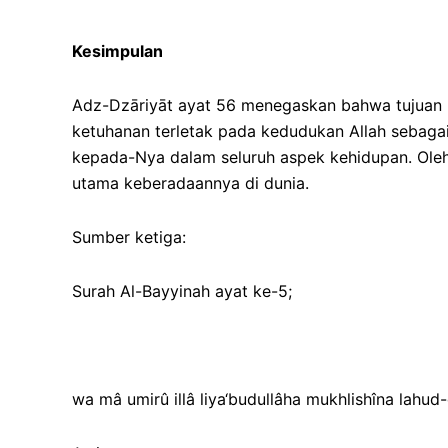
Kesimpulan
Adz-Dzāriyāt ayat 56 menegaskan bahwa tujuan p
ketuhanan terletak pada kedudukan Allah sebaga
kepada-Nya dalam seluruh aspek kehidupan. Oleh 
utama keberadaannya di dunia.
Sumber ketiga:
Surah Al-Bayyinah ayat ke-5;
wa mâ umirû illâ liya‘budullâha mukhlishîna lahu