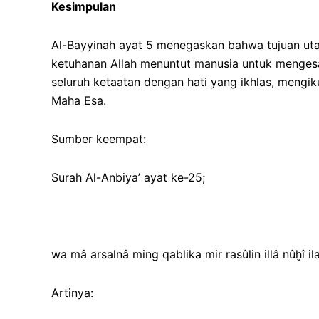
Kesimpulan
Al-Bayyinah ayat 5 menegaskan bahwa tujuan u
ketuhanan Allah menuntut manusia untuk menge
seluruh ketaatan dengan hati yang ikhlas, mengi
Maha Esa.
Sumber keempat:
Surah Al-Anbiya’ ayat ke-25;
wa mâ arsalnâ ming qablika mir rasûlin illâ nûḫî ila
Artinya: