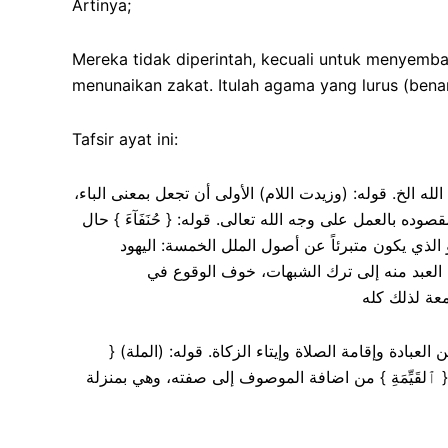
Artinya;
Mereka tidak diperintah, kecuali untuk menyemba
menunaikan zakat. Itulah agama yang lurus (benar
Tafsir ayat ini:
دة الله الخ. قوله: (وزيدت اللام) الأولى أن تجعل بمعنى الباء
صوده بالعمل على وجه الله تعالى. قوله: { حُنَفَآءَ } حال
 الذي يكون متبرئاً عن أصول الملل الخمسة: اليهود
 العبد منه إلى ترك الشبهات، خوف الوقوع في
به من العبادة وإقامة الصلاة وإيتاء الزكاة. قوله: (الملة
ى { ٱلقَيِّمَةِ } من اضافة الموصوف إلى صفته، وهي بمنزلة