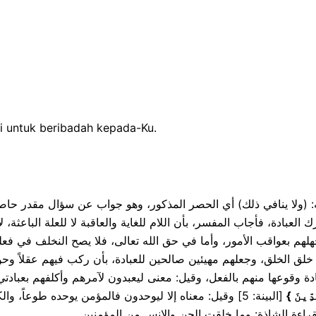
i untuk beribadah kepada-Ku.
 فيها. قوله: (ولا ينافي ذلك) أي الحصر المذكور، وهو جواب عن سؤال مقدر
العبادة، فأجاب المفسر، بأن اللام للغاية والعاقبة لا للعلة الباعثة، 
 بعواقب الأمور، وأما في حق الله تعالى، فلا يصح النخلف في فعله، 
خلق الخلق، وجعلهم مهيئين صالحين للعبادة، بأن ركب فيهم عقلاً وحوا
ة وقوعها منهم بالفعل، وقيل: معنى ليعبدون لآمرهم وأكلفهم بعبادتي، 
البينة: 5] وقيل: معناه إلا ليوحدون فالمؤمن يوحده طوعاً،،
}
ِّينَ