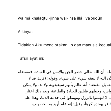
wa mâ khalaqtul-jinna wal-insa illâ liya‘budûn
Artinya;
Tidaklah Aku menciptakan jin dan manusia kecual
Tafsir ayat ini:
 حاصله: أن الله تعالى حصر الجن والإنس في العبادة، فمقتضاه
لأن الله لا يبعثه شيء على شيء، وقوله: (فإنك قد لا
بل مقتضاه أنه عالم بأنهم سيعبدونه ولا بد، ولا يمكن
س، وجعلهم قابلين للعبادة والطاعة، وبعد ذلك اختار
لا ليهتموا بالرزق وينهمكوا في خدمة الدنيا، وهذا على
[ والكافر يوحده كرهاً، وقيل: إنه عام أريد به الخصوص