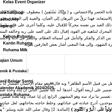
Kelas Event Organizer
ara Santang
ستعانة، فهذا ترقٍّ من البرهان إلى العيان، والغيبة إلى الحضور، فهو تع
a’had Aliy
ذلك العبد من نفسه محركاً للإقبال عليه، وكلما أجرى على قلبه ولس
agang
لمحرك لتناهيه في القوة، إقبال ذلك على العبد على ربه وخالقه المتص
Kebun Ruhama
من الذكر والفكر والتأمل في أسمائه العظام، والنظر في آلائه والاس
Kantin Ruhama
Ruhama Milk
ajian Umum
emik & Pustaka
asil Belajar Santri
وهو مقام الإحسان المشار له :
m
ه هل من قبيل الأسم الظاهر؟ وبه قال
alender Akademik 2024/2025
ضمير على أربعة أقوال، أحدها: أنه كله ضمير. الثاني أن إياه وحده ض
ustaka Ruhama
ر ما يراد منه وهو المشهور. الرابع: إن إيا عماد، وما بعده ضمير، والضم
حدين، أدرج عبادته في عباداتهم، وخلط حاجته بحاجاتهم، لعل عبادته ت
N
يد
”
[المائدة: 2] وقال صلى الله عليه وسلم:
}
اوَنُواْ عَلَى ٱلْبرِّ وَٱلتَّقْوَىٰ