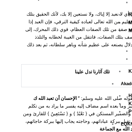
قوله: { إِيَّاكَ نَعْبُدُ } { إِيَّاكَ } مفعول مقدم لـ { نَعْبُدُ } قدم لإفادة الحصر والاختصاص، و { وَإِيَّاكَ نَسْتَعِينُ } معطوف علي {إِيَّاكَ نَعْبُدُ } أي لا نعبد إلا إياك، ولا نستعين إلا بك، لأنك الحقيق بتلك
R
ليم من الله تعالى لعباده كيفية الترقي، فإن العبد إذا
M
انه صفة من تلك الصفات العظام، قوي ذلك المحرك، إلى
M
ف بتلك الصفات، فانتقل من الغيبة لخطابه والتلذذ
تدلال يصنعه على عظيم شأنه وباهر سلطانه، ثم بعد ذلك
تلك آثارنا تدل علينا
K
Akad
H
الإحسان أن تعبد الله ك
”
بقوله صلى الله عليه وسلم
K
مير وما بعده اسم مضاف إليه يفسر ما يراد به من تكلم
P
ير المستكن في { نَعْبُدُ } و { نَسْتَعِينُ } للقارئ ومن
قبل ببركة عباداتهم، وحاجته يجاب إليها ببركة حاجاتهم
EQK
 الله مع الجماعة