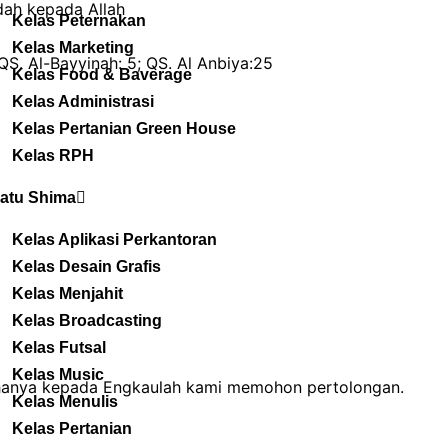
dah kepada Allah
Kelas Peternakan
Kelas Marketing
QS. Al-Bayyinah: 5; QS. Al Anbiya:25
Kelas Food & Baverage
Kelas Administrasi
Kelas Pertanian Green House
Kelas RPH
atu Shima
Kelas Aplikasi Perkantoran
Kelas Desain Grafis
Kelas Menjahit
Kelas Broadcasting
Kelas Futsal
Kelas Music
anya kepada Engkaulah kami memohon pertolongan.
Kelas Menulis
Kelas Pertanian