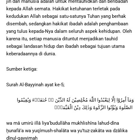
jin dan manusia adalah untuk mentauhidkan dan beribadah
kepada Allah semata. Hakikat ketuhanan terletak pada
kedudukan Allah sebagai satu-satunya Tuhan yang berhak
disembah, sedangkan hakikat ibadah adalah penghambaan
yang tulus kepada-Nya dalam seluruh aspek kehidupan. Oleh
karena itu, setiap manusia dituntut menjadikan tauhid
sebagai landasan hidup dan ibadah sebagai tujuan utama
keberadaannya di dunia.
Sumber ketiga:
Surah Al-Bayyinah ayat ke-5;
وَمَآ اُمِرُوْٓا اِلَّا لِيَعْبُدُوا اللّٰهَ مُخْلِصِيْنَ لَهُ الدِّيْنَ ەۙ حُنَفَاۤءَ وَيُقِيْمُوا
الصَّلٰوةَ وَيُؤْتُوا الزَّكٰوةَ وَذٰلِكَ دِيْنُ الْقَيِّمَةِۗ
wa mâ umirû illâ liya‘budullâha mukhlishîna lahud-dîna
ḫunafâ’a wa yuqîmush-shalâta wa yu’tuz-zakâta wa dzâlika
dînul-qayyimah