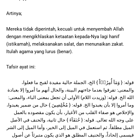
Artinya;
Mereka tidak diperintah, kecuali untuk menyembah Allah
dengan mengikhlaskan ketaatan kepada-Nya lagi hanif
(istikamah), melaksanakan salat, dan menunaikan zakat.
Itulah agama yang lurus (benar).
Tafsir ayat ini:
قوله: { وَمَآ أُمِرُوۤاْ } الخ، الجملة حالية مفيدة لقبح ما فعلوا،
والمعنى: تفرقوا بعدما جاءتهم البينة، والحال أنهم ما أمروا إلا بعبادة
الله الخ. قوله: (وزيدت اللام) الأولى أن تجعل بمعنى الباء، والمعنى:
وما أمروا إلا بأن يعبدوا الخ. قوله: { مُخْلِصِينَ } حال من ضمير يعبدوا،
والإخلاص هو صفاء القلب من الأغيار، بأن يكون مقصوده بالعمل
على وجه الله تعالى. قوله: { حُنَفَآءَ } حال ثانية، والحنف في الأصل
الميل مطلقاً، ثم استعمل في الميل إلى الخير، وأما الميل إلى الشر
فيسمى إلحاداً، والحنيف المطلق هو الذي يكون متبرئاً عن أصول