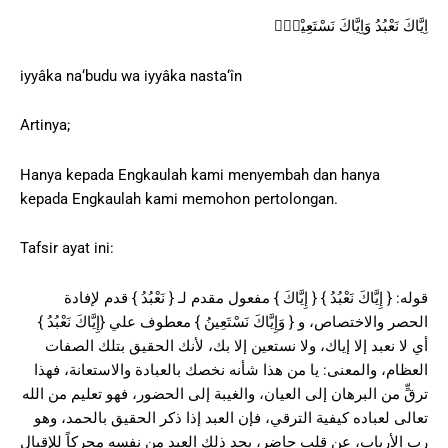
اِيَّاكَ نَعْبُدُ وَاِيَّاكَ نَسْتَعِيْنُۗ
iyyâka na‘budu wa iyyâka nasta‘în
Artinya;
Hanya kepada Engkaulah kami menyembah dan hanya
kepada Engkaulah kami memohon pertolongan.
Tafsir ayat ini:
قوله: { إِيَّاكَ نَعْبُدُ } { إِيَّاكَ } مفعول مقدم لـ { نَعْبُدُ } قدم لإفادة
الحصر والاختصاص، و { وَإِيَّاكَ نَسْتَعِينُ } معطوف علي {إِيَّاكَ نَعْبُدُ }
أي لا نعبد إلا إياك، ولا نستعين إلا بك، لأنك الحقيق بتلك الصفات
العظام، والمعنى: يا من هذا شأنه نخصك بالعبادة والاستعانة، فهذا
ترقٍّ من البرهان إلى العيان، والغيبة إلى الحضور، فهو تعليم من الله
تعالى لعباده كيفية الترقي، فإن العبد إذا ذكر الحقيق بالحمد، وهو
رب الأرباب، عن قلب حاضر، يجد ذلك العبد من نفسه محركاً للإقبال