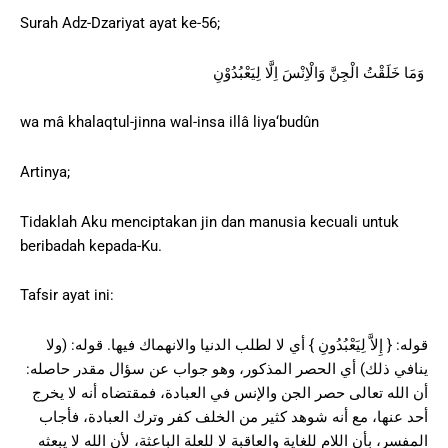
Surah Adz-Dzariyat ayat ke-56;
وَمَا خَلَقْتُ الْجِنَّ وَالْاِنْسَ اِلَّا لِيَعْبُدُوْنِ
wa mâ khalaqtul-jinna wal-insa illâ liya‘budûn
Artinya;
Tidaklah Aku menciptakan jin dan manusia kecuali untuk
beribadah kepada-Ku.
Tafsir ayat ini:
قوله: { إِلاَّ لِيَعْبُدُونِ } أي لا لطلب الدنيا والانهماك فيها. قوله: (ولا
ينافي ذلك) أي الحصر المذكور، وهو جواب عن سؤال مقدر حاصله:
أن الله تعالى حصر الجن والإنس في العبادة، فمقتضاه أنه لا يخرج
أحد عنها، مع أنه شوهد كثير من الخلف كفر وترك العبادة، فأجاب
المفسر، بأن اللام للغاية والعاقبة لا للعلة الباعثة، لأن الله لا يبعثه