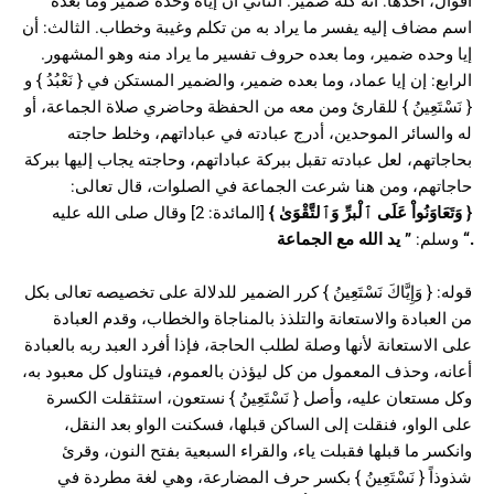
أقوال، أحدها: أنه كله ضمير. الثاني أن إياه وحده ضمير وما بعده
اسم مضاف إليه يفسر ما يراد به من تكلم وغيبة وخطاب. الثالث: أن
إيا وحده ضمير، وما بعده حروف تفسير ما يراد منه وهو المشهور.
الرابع: إن إيا عماد، وما بعده ضمير، والضمير المستكن في { نَعْبُدُ } و
{ نَسْتَعِينُ } للقارئ ومن معه من الحفظة وحاضري صلاة الجماعة، أو
له والسائر الموحدين، أدرج عبادته في عباداتهم، وخلط حاجته
بحاجاتهم، لعل عبادته تقبل ببركة عباداتهم، وحاجته يجاب إليها ببركة
حاجاتهم، ومن هنا شرعت الجماعة في الصلوات، قال تعالى:
[المائدة: 2] وقال صلى الله عليه
}
وَتَعَاوَنُواْ عَلَى ٱلْبرِّ وَٱلتَّقْوَىٰ
{
يد الله مع الجماعة
”
وسلم:
“.
قوله: { وَإِيَّاكَ نَسْتَعِينُ } كرر الضمير للدلالة على تخصيصه تعالى بكل
من العبادة والاستعانة والتلذذ بالمناجاة والخطاب، وقدم العبادة
على الاستعانة لأنها وصلة لطلب الحاجة، فإذا أفرد العبد ربه بالعبادة
أعانه، وحذف المعمول من كل ليؤذن بالعموم، فيتناول كل معبود به،
وكل مستعان عليه، وأصل { نَسْتَعِينُ } نستعون، استثقلت الكسرة
على الواو، فنقلت إلى الساكن قبلها، فسكنت الواو بعد النقل،
وانكسر ما قبلها فقبلت ياء، والقراء السبعية بفتح النون، وقرئ
شذوذاً { نَسْتَعِينُ } بكسر حرف المضارعة، وهي لغة مطردة في