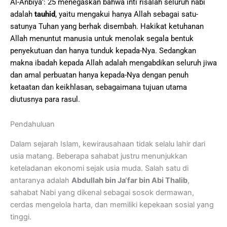
Al-Anbiyā’: 25 menegaskan bahwa inti risalah seluruh nabi
adalah
tauhid
, yaitu mengakui hanya Allah sebagai satu-
satunya Tuhan yang berhak disembah. Hakikat ketuhanan
Allah menuntut manusia untuk menolak segala bentuk
penyekutuan dan hanya tunduk kepada-Nya. Sedangkan
makna ibadah kepada Allah adalah mengabdikan seluruh jiwa
dan amal perbuatan hanya kepada-Nya dengan penuh
ketaatan dan keikhlasan, sebagaimana tujuan utama
diutusnya para rasul.
Pendahuluan
Dalam sejarah Islam, kewirausahaan tidak selalu lahir dari
usia matang. Beberapa sahabat justru menunjukkan
keteladanan ekonomi sejak usia muda. Salah satu di
antaranya adalah
Abdullah bin Ja‘far bin Abi Thalib
,
sahabat Nabi yang dikenal sebagai sosok dermawan,
cerdas mengelola harta, dan memiliki kepekaan sosial yang
tinggi.