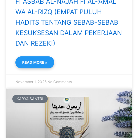
FI ASBÂB AL-NAJÂH FI AL-‘AMAL
WA AL-RIZQ (EMPAT PULUH
HADITS TENTANG SEBAB-SEBAB
KESUKSESAN DALAM PEKERJAAN
DAN REZEKI)
READ MORE »
November 1, 2025
No Comments
KARYA SANTRI