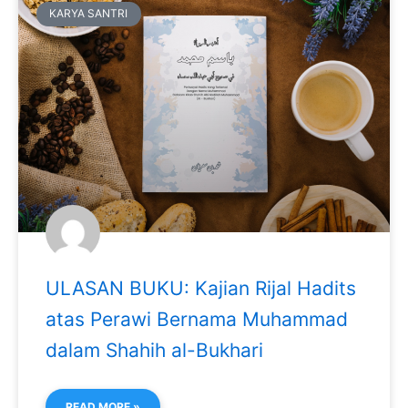
KARYA SANTRI
ULASAN BUKU: Kajian Rijal Hadits
atas Perawi Bernama Muhammad
dalam Shahih al-Bukhari
READ MORE »