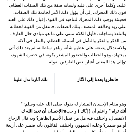
عليه، وكلما أجرى على قلبه ولسانه صفة من تلك الصفات العظام،
قوي ذلك المحرك، إلى أن يؤول ذلك الأمر لخاتمة تلك الصفات،
فحينئذ يوجب ذلك المحرك لتناهيه في القوة، إقبال ذلك على العبد
على ربه وخالقه المتصف بتلك الصفات، فانتقل من الغيبة لخطابه
والتلذذ بمناجاته، فأول الكلام مبني على ما هو مبادي حال العارف
من الذكر والفكر والتأمل في أسمائه العظام، والنظر في آلائه
والاستدلال يصنعه على عظيم شأنه وباهر سلطانه، ثم بعد ذلك أتى
بمنتهاه، وهو الخطاب والحضور المشعر بكونه في حضرة الشهود،
وإلى هذا المعنى أشار بعض العارفين بقوله:
فانظروا بعدنا إلى الآثار
تلك آثارنا تدل علينا
”
وهو مقام الإحسان المشار له بقوله صلى الله عليه وسلم:
الإحسان أن تعبد الله ك
m
واعلم أن { إِيَّاكَ } واجب
”
أنك تراه
الانفصال، واختلف فيه هل من قبيل الأسم الظاهر؟ وبه قال الزجاج
أو هو ضمير؟ وعليه الجمهور، واختلف القائلون بأنه ضمير على أربعة