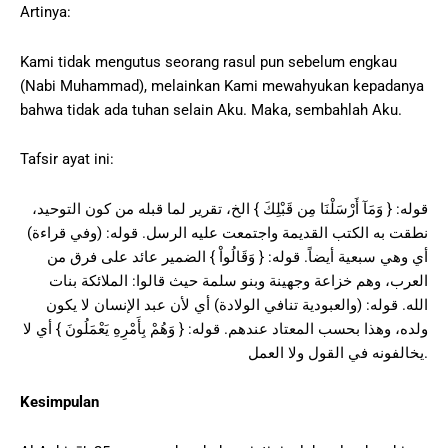
Artinya:
Kami tidak mengutus seorang rasul pun sebelum engkau
(Nabi Muhammad), melainkan Kami mewahyukan kepadanya
bahwa tidak ada tuhan selain Aku. Maka, sembahlah Aku.
Tafsir ayat ini:
قوله: { وَمَآ أَرْسَلْنَا مِن قَبْلِكَ } الخ، تقرير لما قبله من كون التوحيد،
نطقت به الكتب القديمة واجتمعت عليه الرسل. قوله: (وفي قراءة)
أي وهي سبعية أيضاً. قوله: { وَقَالُواْ } الضمير عائد على فرق من
العرب، وهم خزاعة وجهينة وبنو سلمة حيث قالوا: الملائكة بنات
الله. قوله: (والعبودية تنافي الولادة) أي لأن عبد الإنسان لا يكون
ولده، وهذا بحسب المعتاد عندهم. قوله: { وَهُمْ بِأَمْرِهِ يَعْمَلُونَ } أي لا
يخالفونه في القول ولا العمل.
Kesimpulan