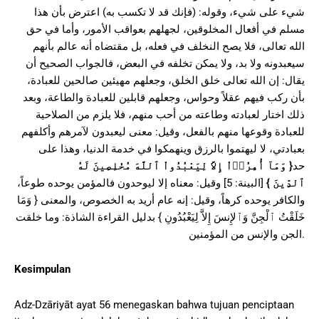
شيء على شيء، وقوله: (فإنك قد لا تكسب به) اعترض بأن هذا
مسلم في أفعال المخلوقين، لجهلهم بعواقب الأمور، وأما في حق
الله تعالى، فلا يصح النخلف في فعله، بل مقتضاه أنه عالم بأنهم
سيعبدونه ولا بد، ولا يمكن تخلفه في البعض، فالجواب الصحيح أن
يقال: إن الله تعالى خلق الخلق، وجعلهم مهيئين صالحين للعبادة،
بأن ركب فيهم عقلاً وحواس، وجعلهم قابلين للعبادة والطاعة، وبعد
ذلك اختار لعبادته وطاعته من أحب منهم، فلا يلزم من الصلاحية
للعبادة وقوعها منهم بالفعل، وقيل: معنى ليعبدون لآمرهم وأكلفهم
بعبادتي، لا ليهتموا بالرزق وينهمكوا في خدمة الدنيا، وهذا على
وَمَآ أُمِرُوۤاْ إِلاَّ لِيَعْبُدُواْ ٱللَّهَ مُخْلِصِينَ لَهُ
{
حد
[البينة: 5] وقيل: معناه إلا ليوحدون فالمؤمن يوحده طوعاً،
}
ٱلدِّينَ
والكافر يوحده كرهاً، وقيل: إنه عام أريد به الخصوص، والمعنى { وَمَا
خَلَقْتُ ٱلْجِنَّ وَٱلإِنسَ إِلاَّ لِيَعْبُدُونِ } بدليل القراءة الشاذة: وما خلقت
الجن والإنس من المؤمنين.
Kesimpulan
Adz-Dzāriyāt ayat 56 menegaskan bahwa tujuan penciptaan