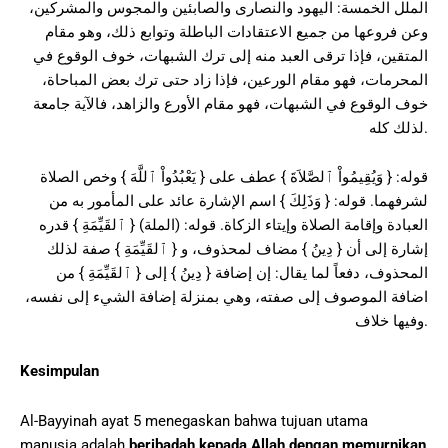
الملل الخمسة: اليهود والنصارى والصابئين والمجوس والمشركين،
وعن فروعها من جميع الاعتقادات الباطلة وتوابع ذلك، وهو مقام
المتقين، فإذا ترقى العبد منه إلى ترك الشبهات، خوف الوقوع في
المحرمات، فهو مقام الورعين، فإذا زاد حتى ترك بعض المباحاة،
خوف الوقوع في الشبهات، فهو مقام الأورع والزاهد، فالآية جامعة
لذلك كله.
قوله: { وَيُقِيمُواْ ٱلصَّلاَةَ } عطف على { يَعْبُدُواْ ٱللَّهَ } وخص الصلاة
لشرفهما. قوله: { وَذَلِكَ } اسم الإشارة عائد على المأمور به من
العبادة وإقامة الصلاة وإيتاء الزكاة. قوله: (الملة) { ٱلقَيِّمَةِ } قدره
إشارة إلى أن { دِينُ } مضاف لمحذوف، و { ٱلقَيِّمَةِ } صفة لذلك
المحذوف، دفعاً لما يقال: إن إضافة { دِينُ } إلى { ٱلقَيِّمَةِ } من
اضافة الموصوف إلى صفته، وهي بمنزلة إضافة الشيء إلى نفسه،
وفيها خلاف.
Kesimpulan
Al-Bayyinah ayat 5 menegaskan bahwa tujuan utama
manusia adalah
beribadah kepada Allah dengan memurnikan