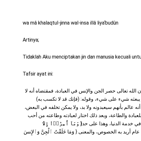
wa mâ khalaqtul-jinna wal-insa illâ liya‘budûn
Artinya;
Tidaklah Aku menciptakan jin dan manusia kecuali unt
Tafsir ayat ini:
: أن الله تعالى حصر الجن والإنس في العبادة، فمقتضاه أنه لا
ه لا يبعثه شيء على شيء، وقوله: (فإنك قد لا تكسب به
ه عالم بأنهم سيعبدونه ولا بد، ولا يمكن تخلفه في البعض
لعبادة والطاعة، وبعد ذلك اختار لعبادته وطاعته من أحب
وَمَآ أُمِرُوۤاْ إِلاَّ
{
 في خدمة الدنيا، وهذا على حد
[عام أريد به الخصوص، والمعنى { وَمَا خَلَقْتُ ٱلْجِنَّ وَٱلإِنسَ