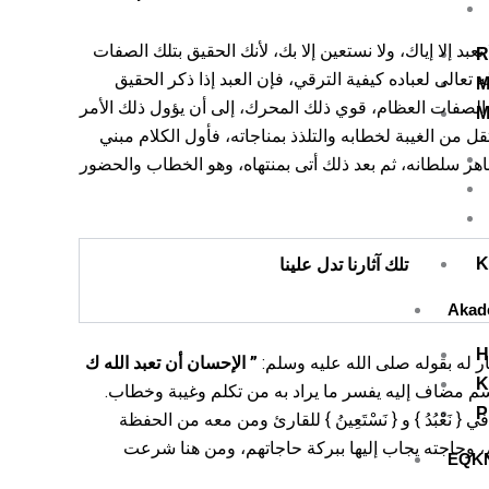
قوله: { إِيَّاكَ نَعْبُدُ } { إِيَّاكَ } مفعول مقدم لـ { نَعْبُدُ } قدم لإفادة الحصر والاختصاص، و { وَإِيَّاكَ نَسْتَعِينُ } معطوف علي {إِيَّاكَ نَعْبُدُ } أي لا نعبد إلا إياك، ولا نستعين إلا بك، لأنك الحقيق بتلك الصفات
R
ه تعالى لعباده كيفية الترقي، فإن العبد إذا ذكر الحقيق
M
 الصفات العظام، قوي ذلك المحرك، إلى أن يؤول ذلك الأمر
M
 من الغيبة لخطابه والتلذذ بمناجاته، فأول الكلام مبني
هر سلطانه، ثم بعد ذلك أتى بمنتهاه، وهو الخطاب والحضور
تلك آثارنا تدل علينا
K
Akad
H
الإحسان أن تعبد الله ك
”
ر له بقوله صلى الله عليه وسلم
K
ه اسم مضاف إليه يفسر ما يراد به من تكلم وغيبة وخطاب
P
َعْبُدُ } و { نَسْتَعِينُ } للقارئ ومن معه من الحفظة
م، وحاجته يجاب إليها ببركة حاجاتهم، ومن هنا شرعت
EQK