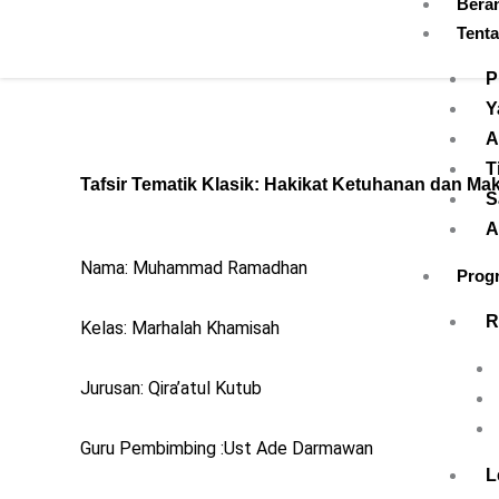
Bera
Skip
Tent
to
content
P
Y
A
T
Tafsir Tematik Klasik: Hakikat Ketuhanan dan Ma
S
A
Nama: Muhammad Ramadhan
Prog
R
Kelas: Marhalah Khamisah
Jurusan: Qira’atul Kutub
Guru Pembimbing :Ust Ade Darmawan
L