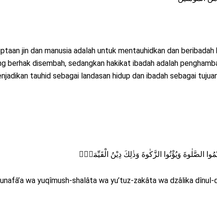
taan jin dan manusia adalah untuk mentauhidkan dan beribadah 
ng berhak disembah, sedangkan hakikat ibadah adalah penghamb
enjadikan tauhid sebagai landasan hidup dan ibadah sebagai tuju
a ḫunafâ’a wa yuqîmush-shalâta wa yu’tuz-zakâta wa dzâlika dînul