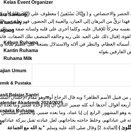
Kelas Event Organizer
ara Santang
هذا ترقٍّ من البرهان إلى العيان، والغيبة إلى الحضور، فهو تعليم من الل
a’had Aliy
نفسه محركاً للإقبال عليه، وكلما أجرى على قلبه ولسانه صفة من تلك
agang
وة، إقبال ذلك على العبد على ربه وخالقه المتصف بتلك الصفات، فانتقل
Kebun Ruhama
أسمائه العظام، والنظر في آلائه والاستدلال يصنعه على عظيم شأنه وبا
Kantin Ruhama
Ruhama Milk
ajian Umum
emik & Pustaka
asil Belajar Santri
وهو مقام الإحسان المشا:
m
هل من قبيل الأسم الظاهر؟ وبه قال الزجاج أو
alender Akademik 2024/2025
أربعة أقوال، أحدها: أنه كله ضمير. الثاني أن إياه وحده ضمير وما بعد
ustaka Ruhama
هو المشهور. الرابع: إن إيا عماد، وما بعده ضمير، والضمير المستكن في { ن
ه في عباداتهم، وخلط حاجته بحاجاتهم، لعل عبادته تقبل ببركة عباداته
N
يد الله مع الجماعة
”
[المائدة: 2] وقال صلى الله عليه وسلم:
}
َقْوَىٰ