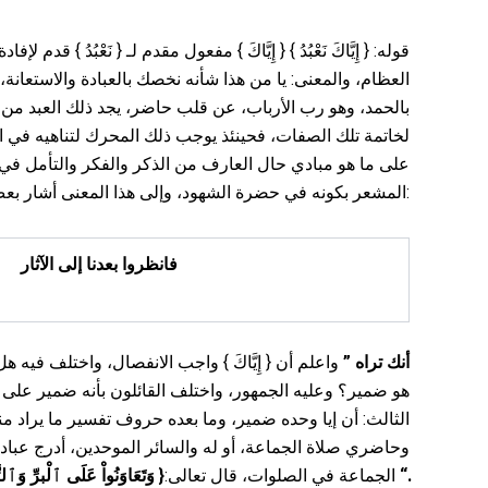
العظام، والمعنى: يا من هذا شأنه نخصك بالعبادة والاستعانة، ف
بالحمد، وهو رب الأرباب، عن قلب حاضر، يجد ذلك العبد من 
لخاتمة تلك الصفات، فحينئذ يوجب ذلك المحرك لتناهيه في الق
على ما هو مبادي حال العارف من الذكر والفكر والتأمل في 
المشعر بكونه في حضرة الشهود، وإلى هذا المعنى أشار بعض العارفين بقوله:
فانظروا بعدنا إلى الآثار
واعلم أن { إِيَّاكَ } واجب الانفصال، واختلف فيه 
”
أنك تراه
هو ضمير؟ وعليه الجمهور، واختلف القائلون بأنه ضمير على .
الثالث: أن إيا وحده ضمير، وما بعده حروف تفسير ما يراد منه و
وحاضري صلاة الجماعة، أو له والسائر الموحدين، أدرج عبادت
وَتَعَاوَنُواْ عَلَى ٱلْبرِّ وَٱلتّ
{
الجماعة في الصلوات، قال تعالى:
“.