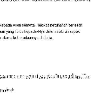
kepada Allah semata. Hakikat ketuhanan terletak
aan yang tulus kepada-Nya dalam seluruh aspek
an utama keberadaannya di dunia.
وَمَآ اُمِرُوْٓا اِلَّا لِيَعْبُدُوا اللّٰهَ مُخْلِصِيْنَ لَهُ الدِّيْنَ ەۙ حُنَفَاۤءَ وَيُقِيْمُوا الصَّلٰوةَ وَيُؤْتُوا الزَّكٰوةَ وَذٰلِكَ دِيْنُ الْقَيِّمَةِۗ
-qayyimah