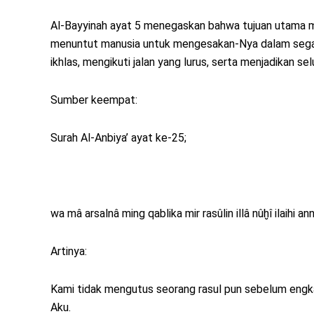
Al-Bayyinah ayat 5 menegaskan bahwa tujuan utama 
menuntut manusia untuk mengesakan-Nya dalam segal
ikhlas, mengikuti jalan yang lurus, serta menjadikan
Sumber keempat:
Surah Al-Anbiya’ ayat ke-25;
wa mâ arsalnâ ming qablika mir rasûlin illâ nûḫî ilaihi ann
Artinya:
Kami tidak mengutus seorang rasul pun sebelum eng
Aku.