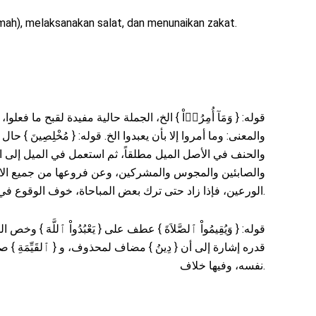
mah), melaksanakan salat, dan menunaikan zakat.
قوله: { وَمَآ أُمِرُوۤاْ } الخ، الجملة حالية مفيدة لقبح ما فعل،
والمعنى: وما أمروا إلا بأن يعبدوا الخ. قوله: { مُخْلِصِينَ }،
والحنف في الأصل الميل مطلقاً، ثم استعمل في الميل إلى ال
والصابئين والمجوس والمشركين، وعن فروعها من جميع الاعتق
الورعين، فإذا زاد حتى ترك بعض المباحاة، خوف الوقوع في الشبهات، فهو مقام الأورع والزاهد، فالآية جامعة لذلك كله.
قوله: { وَيُقِيمُواْ ٱلصَّلاَةَ } عطف على { يَعْبُدُواْ ٱللَّهَ  }
قدره إشارة إلى أن { دِينُ } مضاف لمحذوف، و { ٱلقَيِّمَةِ } 
نفسه، وفيها خلاف.