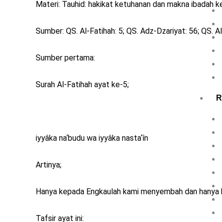
Materi: Tauhid: hakikat ketuhanan dan makna ibadah k
Sumber: QS. Al-Fatihah: 5; QS. Adz-Dzariyat: 56; QS. Al
Sumber pertama:
Surah Al-Fatihah ayat ke-5;
R
iyyâka na‘budu wa iyyâka nasta‘în
Artinya;
Hanya kepada Engkaulah kami menyembah dan hanya 
Tafsir ayat ini: