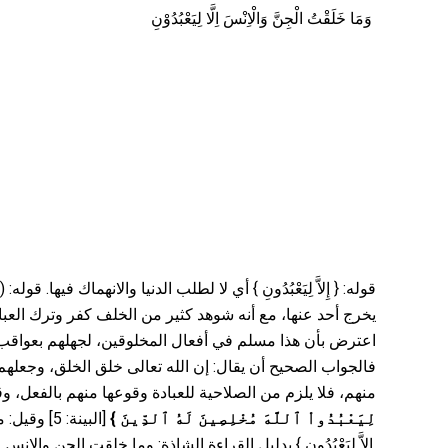
وَمَا خَلَقْتُ الْجِنَّ وَالْاِنْسَ اِلَّا لِيَعْبُدُوْنِ
قوله: { إِلاَّ لِيَعْبُدُونِ } أي لا لطلب الدنيا والانهماك ف
يخرج أحد عنها، مع أنه شوهد كثير من الخلف كفر وترك العباد)
اعترض بأن هذا مسلم في أفعال المخلوقين، لجهلهم بعواقب ا،
فالجواب الصحيح أن يقال: إن الله تعالى خلق الخلق، وجعلهم
منهم، فلا يلزم من الصلاحية للعبادة وقوعها منهم بالفعل، وق
البينة: 5]
}
لِيَعْبُدُواْ ٱللَّهَ مُخْلِصِينَ لَهُ ٱلدِّينَ
إِلاَّ لِيَعْبُدُونِ } بدليل القراءة الشاذة: وما خلقت الجن والإنس من المؤمنين.