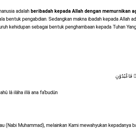
manusia adalah
beribadah kepada Allah dengan memurnikan a
a bentuk pengabdian. Sedangkan makna ibadah kepada Allah ada
 seluruh kehidupan sebagai bentuk penghambaan kepada Tuhan Yan
نَا۠ فَاعْبُدُوْنِ
ahû lâ ilâha illâ ana fa‘budûn
kau (Nabi Muhammad), melainkan Kami mewahyukan kepadanya bah