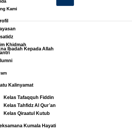
nda
ang Kami
rofil
ayasan
satidz
im Khidmah
kna Ibadah Kepada Allah
antri
lumni
ram
atu Kalinyamat
Kelas Tafaqquh Fiddin
Kelas Tahfidz Al Qur’an
Kelas Qiraatul Kutub
eksamana Kumala Hayati