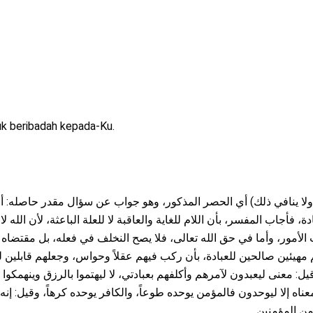
uk beribadah kepada-Ku.
يها. قوله: (ولا ينافي ذلك) أي الحصر المذكور، وهو جواب عن سؤال مقدر حاصله
ة، فأجاب المفسر، بأن اللام للغاية والعاقبة لا للعلة الباعثة، لأن الل
لأمور، وأما في حق الله تعالى، فلا يصح النخلف في فعله، بل مقتضاه أن
 مهيئين صالحين للعبادة، بأن ركب فيهم عقلاً وحواس، وجعلهم قابلين ل
يل: معنى ليعبدون لآمرهم وأكلفهم بعبادتي، لا ليهتموا بالرزق وينهمكوا
 وقيل: معناه إلا ليوحدون فالمؤمن يوحده طوعاً، والكافر يوحده كرهاً، وقيل: إنه 