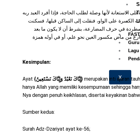
S
دة على الاستعانة لأنها وصلة لطلب الحاجة، فإذا أفرد العبد ربه
T
ثقلت الكسرة على الواو، فنقلت إلى الساكن قبلها، فسكنت
U
 لغة مطردة في حرف المضارعة، بشرط أن لا يكون ما بعد
FAST
رع من ماض مكسور العين نحو علم، أو في أوله همزة
Guru
Lagu 
Pend
Kesimpulan:
X
Ayat
{
إِيَّاكَ نَعْبُدُ وَإِيَّاكَ نَسْتَعِينُ
}
merupakan inti ajaran ta
hanya Allah yang memiliki kesempurnaan sehingga hany
Nya dengan penuh keikhlasan, disertai keyakinan bahwa
Sumber kedua:
Surah Adz-Dzariyat ayat ke-56;