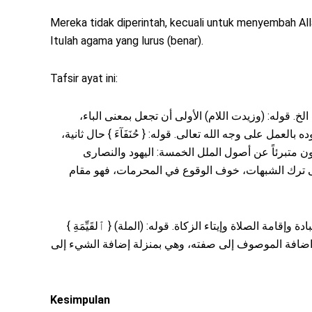
Mereka tidak diperintah, kecuali untuk menyembah All
Itulah agama yang lurus (benar).
Tafsir ayat ini:
لله الخ. قوله: (وزيدت اللام) الأولى أن تجعل بمعنى الباء
 بالعمل على وجه الله تعالى. قوله: { حُنَفَآءَ } حال ثانية
ن متبرئاً عن أصول الملل الخمسة: اليهود والنصارى
إلى ترك الشبهات، خوف الوقوع في المحرمات، فهو مقام
بادة وإقامة الصلاة وإيتاء الزكاة. قوله: (الملة) { ٱلقَيِّمَةِ
ِ } من اضافة الموصوف إلى صفته، وهي بمنزلة إضافة الشيء إلى
Kesimpulan