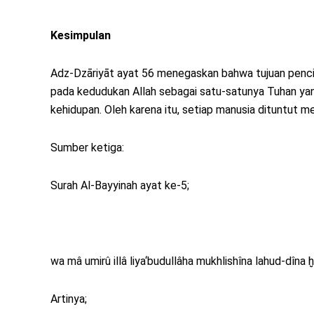
Kesimpulan
Adz-Dzāriyāt ayat 56 menegaskan bahwa tujuan pencip
pada kedudukan Allah sebagai satu-satunya Tuhan ya
kehidupan. Oleh karena itu, setiap manusia dituntut m
Sumber ketiga:
Surah Al-Bayyinah ayat ke-5;
wa mâ umirû illâ liya‘budullâha mukhlishîna lahud-dîn
Artinya;