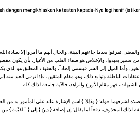
ah dengan mengikhlaskan ketaatan kepada-Nya lagi hanif (istika
وا، والمعنى: تفرقوا بعدما جاءتهم البينة، والحال أنهم ما أمروا إلا بعبادة ا
 حال من ضمير يعبدوا، والإخلاص هو صفاء القلب من الأغيار، بأن يكون مقصوده
خير، وأما الميل إلى الشر فيسمى إلحاداً، والحنيف المطلق هو الذي يكو
ادات الباطلة وتوابع ذلك، وهو مقام المتقين، فإذا ترقى العبد منه 
} وخص الصلاة لشرفهما. قوله: { وَذَلِكَ } اسم الإشارة عائد على المأمور به من الع
صفة لذلك المحذوف، دفعاً لما يقال: إن إضافة { دِينُ } إلى { ٱلقَيِّمَة