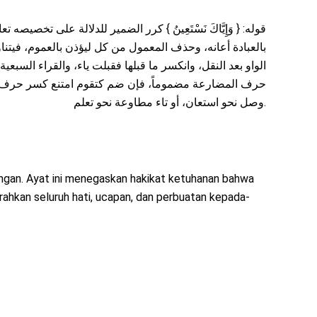
قوله: { وَإِيَّاكَ نَسْتَعِينُ } كرر الضمير للدلالة على تخصيص
بالعبادة أعانه، وحذف المعمول من كل ليؤذن بالعموم، فيتنا
الواو بعد النقل، وانكسر ما قبلها فقبلت ياء، والقراء السب
حرف المضارعة مضموماً، فإن ضم كتقوم امتنع كسر حرف ال
وصل نحو استعان، أو تاء مطاوعة نحو تعلم.
ngan. Ayat ini menegaskan hakikat ketuhanan bahwa
ahkan seluruh hati, ucapan, dan perbuatan kepada-