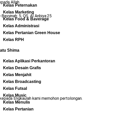
epada Allah
Kelas Peternakan
Kelas Marketing
-Bayyinah: 5; QS. Al Anbiya:25
Kelas Food & Baverage
Kelas Administrasi
Kelas Pertanian Green House
Kelas RPH
atu Shima
Kelas Aplikasi Perkantoran
Kelas Desain Grafis
Kelas Menjahit
Kelas Broadcasting
Kelas Futsal
Kelas Music
kepada Engkaulah kami memohon pertolongan.
Kelas Menulis
Kelas Pertanian