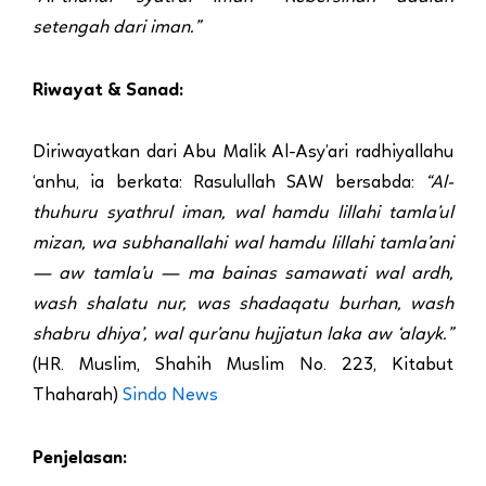
setengah dari iman.”
Riwayat & Sanad:
Diriwayatkan dari Abu Malik Al-Asy’ari radhiyallahu
‘anhu, ia berkata: Rasulullah SAW bersabda:
“Al-
thuhuru syathrul iman, wal hamdu lillahi tamla’ul
mizan, wa subhanallahi wal hamdu lillahi tamla’ani
— aw tamla’u — ma bainas samawati wal ardh,
wash shalatu nur, was shadaqatu burhan, wash
shabru dhiya’, wal qur’anu hujjatun laka aw ‘alayk.”
(HR. Muslim, Shahih Muslim No. 223, Kitabut
Thaharah)
Sindo News
Penjelasan: