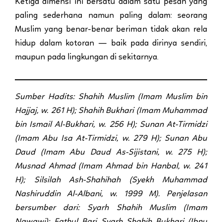
Ketiga dimensi ini bersatu dalam satu pesan yang
paling sederhana namun paling dalam: seorang
Muslim yang benar-benar beriman tidak akan rela
hidup dalam kotoran — baik pada dirinya sendiri,
maupun pada lingkungan di sekitarnya.
Sumber Hadits: Shahih Muslim (Imam Muslim bin
Hajjaj, w. 261 H); Shahih Bukhari (Imam Muhammad
bin Ismail Al-Bukhari, w. 256 H); Sunan At-Tirmidzi
(Imam Abu Isa At-Tirmidzi, w. 279 H); Sunan Abu
Daud (Imam Abu Daud As-Sijistani, w. 275 H);
Musnad Ahmad (Imam Ahmad bin Hanbal, w. 241
H); Silsilah Ash-Shahihah (Syekh Muhammad
Nashiruddin Al-Albani, w. 1999 M). Penjelasan
bersumber dari: Syarh Shahih Muslim (Imam
Nawawi); Fathul Bari Syarh Shahih Bukhari (Ibnu