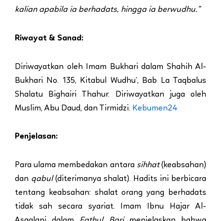
kalian apabila ia berhadats, hingga ia berwudhu.”
Riwayat & Sanad:
Diriwayatkan oleh Imam Bukhari dalam Shahih Al-
Bukhari No. 135, Kitabul Wudhu’, Bab La Taqbalus
Shalatu Bighairi Thahur. Diriwayatkan juga oleh
Muslim, Abu Daud, dan Tirmidzi.
Kebumen24
Penjelasan:
Para ulama membedakan antara
sihhat
(keabsahan)
dan
qabul
(diterimanya shalat). Hadits ini berbicara
tentang keabsahan: shalat orang yang berhadats
tidak sah secara syariat. Imam Ibnu Hajar Al-
Asqalani dalam
Fathul Bari
menjelaskan bahwa