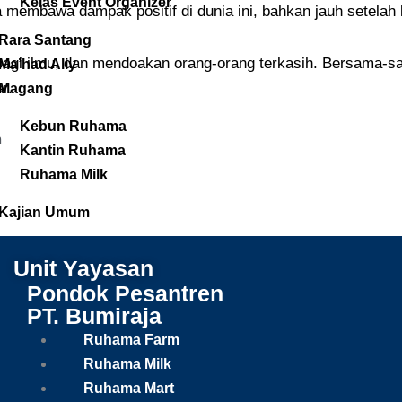
Kelas Event Organizer
 membawa dampak positif di dunia ini, bahkan jauh setelah 
Rara Santang
bagi ilmu, dan mendoakan orang-orang terkasih. Bersama-s
Ma’had Aliy
r.
Magang
Kebun Ruhama
m
Kantin Ruhama
Ruhama Milk
Kajian Umum
demik & Pustaka
Unit Yayasan
Hasil Belajar Santri
Pondok Pesantren
PT. Bumiraja
Kalender Akademik 2024/2025
Pustaka Ruhama
Ruhama Farm
Ruhama Milk
KN
Ruhama Mart