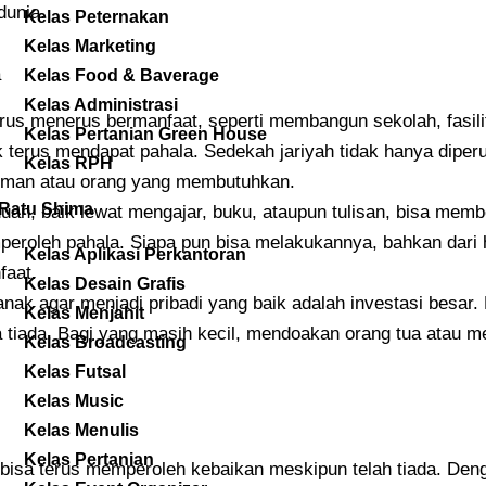
dunia.
Kelas Peternakan
Kelas Marketing
a
Kelas Food & Baverage
Kelas Administrasi
erus menerus bermanfaat, seperti membangun sekolah, fasil
Kelas Pertanian Green House
 terus mendapat pahala. Sedekah jariyah tidak hanya dipe
Kelas RPH
 teman atau orang yang membutuhkan.
Ratu Shima
an, baik lewat mengajar, buku, ataupun tulisan, bisa member
mperoleh pahala. Siapa pun bisa melakukannya, bahkan dari 
Kelas Aplikasi Perkantoran
faat.
Kelas Desain Grafis
nak agar menjadi pribadi yang baik adalah investasi besar.
Kelas Menjahit
a tiada. Bagi yang masih kecil, mendoakan orang tua atau
Kelas Broadcasting
Kelas Futsal
Kelas Music
Kelas Menulis
Kelas Pertanian
ta bisa terus memperoleh kebaikan meskipun telah tiada. De