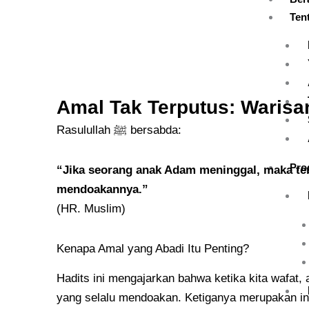
Skip
Ten
to
content
Amal Tak Terputus: Waris
Rasulullah ﷺ bersabda:
Pro
“Jika seorang anak Adam meninggal, maka terp
mendoakannya.”
(HR. Muslim)
Kenapa Amal yang Abadi Itu Penting?
Hadits ini mengajarkan bahwa ketika kita wafat, 
yang selalu mendoakan. Ketiganya merupakan inv