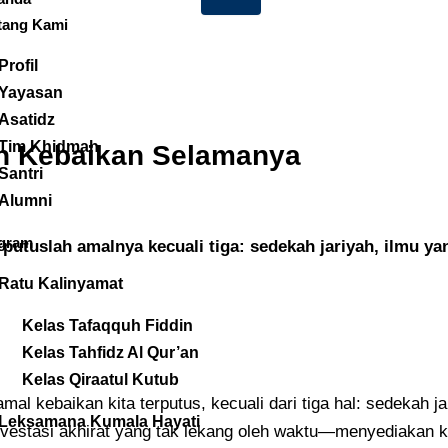
tang Kami
Profil
Yayasan
Asatidz
Tim Khidmah
an Kebaikan Selamanya
Santri
Alumni
gram
utuslah amalnya kecuali tiga: sedekah jariyah, ilmu ya
Ratu Kalinyamat
Kelas Tafaqquh Fiddin
Kelas Tahfidz Al Qur’an
Kelas Qiraatul Kutub
amal kebaikan kita terputus, kecuali dari tiga hal: sedekah 
Leksamana Kumala Hayati
estasi akhirat yang tak lekang oleh waktu—menyediakan kit