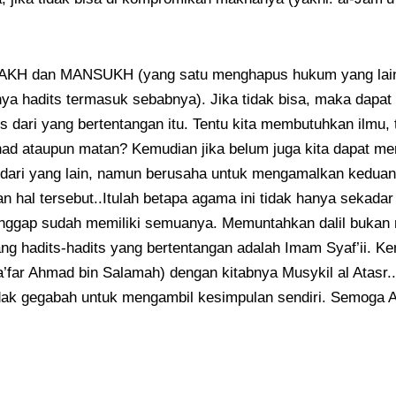
NASAKH dan MANSUKH (yang satu menghapus hukum yang lain
nya hadits termasuk sebabnya). Jika tidak bisa, maka dap
 dari yang bertentangan itu. Tentu kita membutuhkan ilmu,
sanad ataupun matan? Kemudian jika belum juga kita dapat me
 dari yang lain, namun berusaha untuk mengamalkan keduan
 hal tersebut..Itulah betapa agama ini tidak hanya sekadar
ggap sudah memiliki semuanya. Memuntahkan dalil bukan me
g hadits-hadits yang bertentangan adalah Imam Syaf’ii. Ke
i Ja’far Ahmad bin Salamah) dengan kitabnya Musykil al Ata
dak gegabah untuk mengambil kesimpulan sendiri. Semoga Al