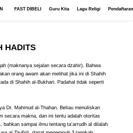
N
FAST DIBELI
Guru Kita
Lagu Religi
Pendaftara
H HADITS
iqah (maknanya sejalan secara dzahir). Bahwa
kan orang awam akan melihat jika ini di Shahih
ada di Shahih al-Bukhari. Padahal tidak seperti
arya Dr. Mahmud al-Thahan. Beliau menuliskan
secara makna, dan ini tentu adalah otoritas
, bahkan sampai ilmu tentang ta’arrudh al dilalah
u wa al-Taufiq), dapat menempuh 3 langkah