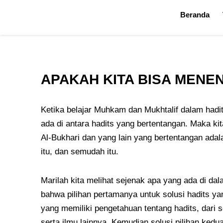
Skip
Beranda
to
content
APAKAH KITA BISA MENE
Ketika belajar Muhkam dan Mukhtalif dalam hadi
ada di antara hadits yang bertentangan. Maka k
Al-Bukhari dan yang lain yang bertentangan adala
itu, dan semudah itu.
Marilah kita melihat sejenak apa yang ada di d
bahwa pilihan pertamanya untuk solusi hadits y
yang memiliki pengetahuan tentang hadits, dari s
serta ilmu lainnya..Kemudian solusi pilihan ked