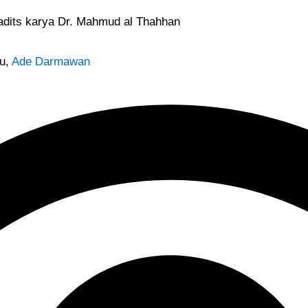
Hadits karya Dr. Mahmud al Thahhan
mu,
Ade Darmawan