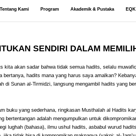
Tentang Kami
Program
Akademik & Pustaka
EQK
NTUKAN SENDIRI DALAM MEMILI
ts kita akan sadar bahwa tidak semua hadits, selalu muwaf
ita bertanya, hadits mana yang harus saya amalkan? Kebanya
h di Sunan al-Tirmidzi, langsung mengambil hadits yang ber
alam buku yang sederhana, ringkasan Musthalah al Hadits k
ang bertentangan adalah mengumpulkan untuk dikompromikam 
egi lughah (bahasa), ilmu ushul hadits, asbabul wurud hadits
ua, jika tidak bisa di kompromikan maknanya (yakni: al-Jam’