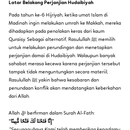
Latar Belakang Perjanjian Hudaibiyah
Pada tahun ke-6 Hijriyah, ketika umat Islam di
Madinah ingin melakukan umrah ke Makkah, mereka
dihadapkan pada penolakan keras dari kaum
Quraisy. Sebagai alternatif, Rasulullah ﷺ memilih
untuk melakukan perundingan dan menetapkan
perjanjian damai di Hudaibiyah. Walaupun banyak
sahabat merasa kecewa karena perjanjian tersebut
tampak tidak menguntungkan secara materiil,
Rasulullah ﷺ yakin bahwa kesabaran dan
penundaan konflik akan mendatangkan keberkahan
dari Allah.
Allah ﷻ berfirman dalam Surah Al-Fath:
“إِنَّا فَتَحْنَا لَكَ فَتْحًا مُّبِينًا”
“Sesungguhnya Kami telah memberikan kepadamu