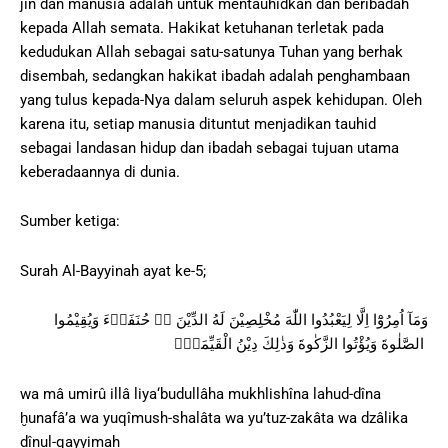
jin dan manusia adalah untuk mentauhidkan dan beribadah
kepada Allah semata. Hakikat ketuhanan terletak pada
kedudukan Allah sebagai satu-satunya Tuhan yang berhak
disembah, sedangkan hakikat ibadah adalah penghambaan
yang tulus kepada-Nya dalam seluruh aspek kehidupan. Oleh
karena itu, setiap manusia dituntut menjadikan tauhid
sebagai landasan hidup dan ibadah sebagai tujuan utama
keberadaannya di dunia.
Sumber ketiga:
Surah Al-Bayyinah ayat ke-5;
وَمَآ اُمِرُوْٓا اِلَّا لِيَعْبُدُوا اللّٰهَ مُخْلِصِيْنَ لَهُ الدِّيْنَ ەۙ حُنَفَاۤءَ وَيُقِيْمُوا
الصَّلٰوةَ وَيُؤْتُوا الزَّكٰوةَ وَذٰلِكَ دِيْنُ الْقَيِّمَةِۗ
wa mâ umirû illâ liya‘budullâha mukhlishîna lahud-dîna
ḫunafâ’a wa yuqîmush-shalâta wa yu’tuz-zakâta wa dzâlika
dînul-qayyimah