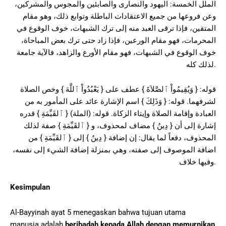
الملل الخمسة: اليهود والنصارى والصابئين والمجوس والمشركين،
وعن فروعها من جميع الاعتقادات الباطلة وتوابع ذلك، وهو مقام
المتقين، فإذا ترقى العبد منه إلى ترك الشبهات، خوف الوقوع في
المحرمات، فهو مقام الورعين، فإذا زاد حتى ترك بعض المباحاة،
خوف الوقوع في الشبهات، فهو مقام الأورع والزاهد، فالآية جامعة
لذلك كله.
قوله: { وَيُقِيمُواْ ٱلصَّلاَةَ } عطف على { يَعْبُدُواْ ٱللَّهَ } وخص الصلاة
لشرفهما. قوله: { وَذَلِكَ } اسم الإشارة عائد على المأمور به من
العبادة وإقامة الصلاة وإيتاء الزكاة. قوله: (الملة) { ٱلقَيِّمَةِ } قدره
إشارة إلى أن { دِينُ } مضاف لمحذوف، و { ٱلقَيِّمَةِ } صفة لذلك
المحذوف، دفعاً لما يقال: إن إضافة { دِينُ } إلى { ٱلقَيِّمَةِ } من
اضافة الموصوف إلى صفته، وهي بمنزلة إضافة الشيء إلى نفسه،
وفيها خلاف.
Kesimpulan
Al-Bayyinah ayat 5 menegaskan bahwa tujuan utama
manusia adalah
beribadah kepada Allah dengan memurnikan