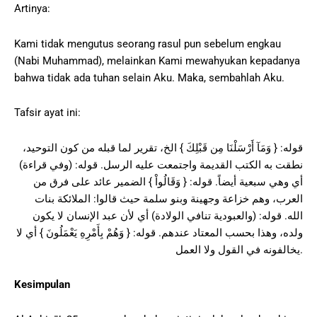
Artinya:
Kami tidak mengutus seorang rasul pun sebelum engkau
(Nabi Muhammad), melainkan Kami mewahyukan kepadanya
bahwa tidak ada tuhan selain Aku. Maka, sembahlah Aku.
Tafsir ayat ini:
قوله: { وَمَآ أَرْسَلْنَا مِن قَبْلِكَ } الخ، تقرير لما قبله من كون التوحيد،
نطقت به الكتب القديمة واجتمعت عليه الرسل. قوله: (وفي قراءة)
أي وهي سبعية أيضاً. قوله: { وَقَالُواْ } الضمير عائد على فرق من
العرب، وهم خزاعة وجهينة وبنو سلمة حيث قالوا: الملائكة بنات
الله. قوله: (والعبودية تنافي الولادة) أي لأن عبد الإنسان لا يكون
ولده، وهذا بحسب المعتاد عندهم. قوله: { وَهُمْ بِأَمْرِهِ يَعْمَلُونَ } أي لا
يخالفونه في القول ولا العمل.
Kesimpulan