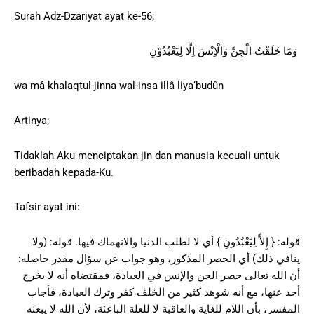
Surah Adz-Dzariyat ayat ke-56;
وَمَا خَلَقْتُ الْجِنَّ وَالْاِنْسَ اِلَّا لِيَعْبُدُوْنِ
wa mâ khalaqtul-jinna wal-insa illâ liya‘budûn
Artinya;
Tidaklah Aku menciptakan jin dan manusia kecuali untuk
beribadah kepada-Ku.
Tafsir ayat ini:
قوله: { إِلاَّ لِيَعْبُدُونِ } أي لا لطلب الدنيا والانهماك فيها. قوله: (ولا
ينافي ذلك) أي الحصر المذكور، وهو جواب عن سؤال مقدر حاصله:
أن الله تعالى حصر الجن والإنس في العبادة، فمقتضاه أنه لا يخرج
أحد عنها، مع أنه شوهد كثير من الخلف كفر وترك العبادة، فأجاب
المفسر، بأن اللام للغاية والعاقبة لا للعلة الباعثة، لأن الله لا يبعثه