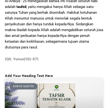
Al-Anbiyā’: 25 menegaskan bahwa inti risalah seluruh nabi
adalah
tauhid
, yaitu mengakui hanya Allah sebagai satu-
satunya Tuhan yang berhak disembah. Hakikat ketuhanan
Allah menuntut manusia untuk menolak segala bentuk
penyekutuan dan hanya tunduk kepada-Nya. Sedangkan
makna ibadah kepada Allah adalah mengabdikan seluruh jiwa
dan amal perbuatan hanya kepada-Nya dengan penuh
ketaatan dan keikhlasan, sebagaimana tujuan utama
diutusnya para rasul.
(QS. Yunus{10}: 67)
Add Your Heading Text Here
KARYA SANTRI