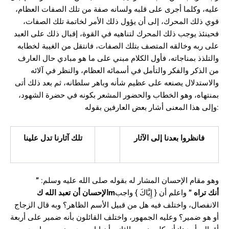
عليه، وكلما أجرى على قلبه ولسانه صفة من تلك الصفات العظام،
قوي ذلك المحرك، إلى أن يؤول ذلك الأمر لخاتمة تلك الصفات،
فحينئذ يوجب ذلك المحرك لتناهيه في القوة، إقبال ذلك على العبد
على ربه وخالقه المتصف بتلك الصفات، فانتقل من الغيبة لخطابه
والتلذذ بمناجاته، فأول الكلام مبني على ما هو مبادي حال العارف
من الذكر والفكر والتأمل في أسمائه العظام، والنظر في آلائه
والاستدلال يصنعه على عظيم شأنه وباهر سلطانه، ثم بعد ذلك أتى
بمنتهاه، وهو الخطاب والحضور المشعر بكونه في حضرة الشهود،
وإلى هذا المعنى أشار بعض العارفين بقوله:
فانظروا بعدنا إلى الآثار
تلك آثارنا تدل علينا
وهو مقام الإحسان المشار له بقوله صلى الله عليه وسلم:
”
أنك تراه
”
واعلم أن { إِيَّاكَ } واجب
m
الإحسان أن تعبد الله ك
الانفصال، واختلف فيه هل من قبيل الأسم الظاهر؟ وبه قال الزجاج
أو هو ضمير؟ وعليه الجمهور، واختلف القائلون بأنه ضمير على أربعة