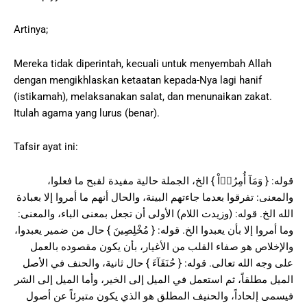
Artinya;
Mereka tidak diperintah, kecuali untuk menyembah Allah
dengan mengikhlaskan ketaatan kepada-Nya lagi hanif
(istikamah), melaksanakan salat, dan menunaikan zakat.
Itulah agama yang lurus (benar).
Tafsir ayat ini:
قوله: { وَمَآ أُمِرُوۤاْ } الخ، الجملة حالية مفيدة لقبح ما فعلوا،
والمعنى: تفرقوا بعدما جاءتهم البينة، والحال أنهم ما أمروا إلا بعبادة
الله الخ. قوله: (وزيدت اللام) الأولى أن تجعل بمعنى الباء، والمعنى:
وما أمروا إلا بأن يعبدوا الخ. قوله: { مُخْلِصِينَ } حال من ضمير يعبدوا،
والإخلاص هو صفاء القلب من الأغيار، بأن يكون مقصوده بالعمل
على وجه الله تعالى. قوله: { حُنَفَآءَ } حال ثانية، والحنف في الأصل
الميل مطلقاً، ثم استعمل في الميل إلى الخير، وأما الميل إلى الشر
فيسمى إلحاداً، والحنيف المطلق هو الذي يكون متبرئاً عن أصول