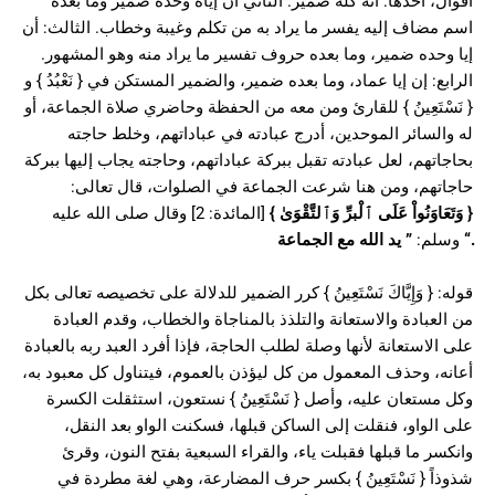
أقوال، أحدها: أنه كله ضمير. الثاني أن إياه وحده ضمير وما بعده
اسم مضاف إليه يفسر ما يراد به من تكلم وغيبة وخطاب. الثالث: أن
إيا وحده ضمير، وما بعده حروف تفسير ما يراد منه وهو المشهور.
الرابع: إن إيا عماد، وما بعده ضمير، والضمير المستكن في { نَعْبُدُ } و
{ نَسْتَعِينُ } للقارئ ومن معه من الحفظة وحاضري صلاة الجماعة، أو
له والسائر الموحدين، أدرج عبادته في عباداتهم، وخلط حاجته
بحاجاتهم، لعل عبادته تقبل ببركة عباداتهم، وحاجته يجاب إليها ببركة
حاجاتهم، ومن هنا شرعت الجماعة في الصلوات، قال تعالى:
{
وَتَعَاوَنُواْ عَلَى ٱلْبرِّ وَٱلتَّقْوَىٰ
}
[المائدة: 2] وقال صلى الله عليه
“.
وسلم:
”
يد الله مع الجماعة
قوله: { وَإِيَّاكَ نَسْتَعِينُ } كرر الضمير للدلالة على تخصيصه تعالى بكل
من العبادة والاستعانة والتلذذ بالمناجاة والخطاب، وقدم العبادة
على الاستعانة لأنها وصلة لطلب الحاجة، فإذا أفرد العبد ربه بالعبادة
أعانه، وحذف المعمول من كل ليؤذن بالعموم، فيتناول كل معبود به،
وكل مستعان عليه، وأصل { نَسْتَعِينُ } نستعون، استثقلت الكسرة
على الواو، فنقلت إلى الساكن قبلها، فسكنت الواو بعد النقل،
وانكسر ما قبلها فقبلت ياء، والقراء السبعية بفتح النون، وقرئ
شذوذاً { نَسْتَعِينُ } بكسر حرف المضارعة، وهي لغة مطردة في