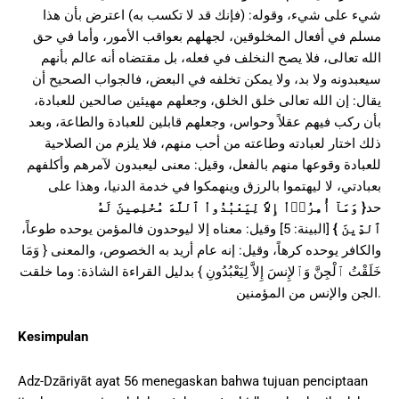
شيء على شيء، وقوله: (فإنك قد لا تكسب به) اعترض بأن هذا
مسلم في أفعال المخلوقين، لجهلهم بعواقب الأمور، وأما في حق
الله تعالى، فلا يصح النخلف في فعله، بل مقتضاه أنه عالم بأنهم
سيعبدونه ولا بد، ولا يمكن تخلفه في البعض، فالجواب الصحيح أن
يقال: إن الله تعالى خلق الخلق، وجعلهم مهيئين صالحين للعبادة،
بأن ركب فيهم عقلاً وحواس، وجعلهم قابلين للعبادة والطاعة، وبعد
ذلك اختار لعبادته وطاعته من أحب منهم، فلا يلزم من الصلاحية
للعبادة وقوعها منهم بالفعل، وقيل: معنى ليعبدون لآمرهم وأكلفهم
بعبادتي، لا ليهتموا بالرزق وينهمكوا في خدمة الدنيا، وهذا على
حد
{
وَمَآ أُمِرُوۤاْ إِلاَّ لِيَعْبُدُواْ ٱللَّهَ مُخْلِصِينَ لَهُ
ٱلدِّينَ
}
[البينة: 5] وقيل: معناه إلا ليوحدون فالمؤمن يوحده طوعاً،
والكافر يوحده كرهاً، وقيل: إنه عام أريد به الخصوص، والمعنى { وَمَا
خَلَقْتُ ٱلْجِنَّ وَٱلإِنسَ إِلاَّ لِيَعْبُدُونِ } بدليل القراءة الشاذة: وما خلقت
الجن والإنس من المؤمنين.
Kesimpulan
Adz-Dzāriyāt ayat 56 menegaskan bahwa tujuan penciptaan