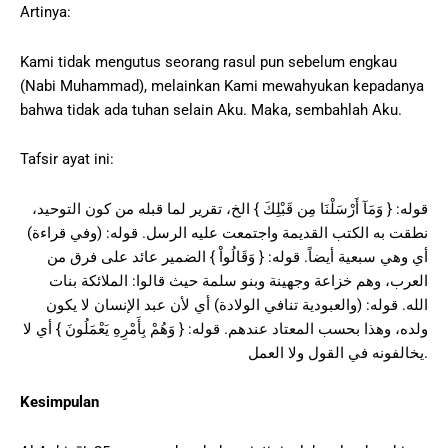
Artinya:
Kami tidak mengutus seorang rasul pun sebelum engkau
(Nabi Muhammad), melainkan Kami mewahyukan kepadanya
bahwa tidak ada tuhan selain Aku. Maka, sembahlah Aku.
Tafsir ayat ini:
قوله: { وَمَآ أَرْسَلْنَا مِن قَبْلِكَ } الخ، تقرير لما قبله من كون التوحيد،
نطقت به الكتب القديمة واجتمعت عليه الرسل. قوله: (وفي قراءة)
أي وهي سبعية أيضاً. قوله: { وَقَالُواْ } الضمير عائد على فرق من
العرب، وهم خزاعة وجهينة وبنو سلمة حيث قالوا: الملائكة بنات
الله. قوله: (والعبودية تنافي الولادة) أي لأن عبد الإنسان لا يكون
ولده، وهذا بحسب المعتاد عندهم. قوله: { وَهُمْ بِأَمْرِهِ يَعْمَلُونَ } أي لا
يخالفونه في القول ولا العمل.
Kesimpulan