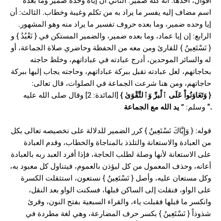
أقوال، أحدها: أنه كله ضمير. الثاني أن إياه وحده ضمير وما بعده
اسم مضاف إليه يفسر ما يراد به من تكلم وغيبة وخطاب. الثالث: أن
إيا وحده ضمير، وما بعده حروف تفسير ما يراد منه وهو المشهور.
الرابع: إن إيا عماد، وما بعده ضمير، والضمير المستكن في { نَعْبُدُ } و
{ نَسْتَعِينُ } للقارئ ومن معه من الحفظة وحاضري صلاة الجماعة، أو
له والسائر الموحدين، أدرج عبادته في عباداتهم، وخلط حاجته
بحاجاتهم، لعل عبادته تقبل ببركة عباداتهم، وحاجته يجاب إليها ببركة
حاجاتهم، ومن هنا شرعت الجماعة في الصلوات، قال تعالى:
[المائدة: 2] وقال صلى الله عليه
}
وَتَعَاوَنُواْ عَلَى ٱلْبرِّ وَٱلتَّقْوَىٰ
{
يد الله مع الجماعة
”
وسلم:
“.
قوله: { وَإِيَّاكَ نَسْتَعِينُ } كرر الضمير للدلالة على تخصيصه تعالى بكل
من العبادة والاستعانة والتلذذ بالمناجاة والخطاب، وقدم العبادة
على الاستعانة لأنها وصلة لطلب الحاجة، فإذا أفرد العبد ربه بالعبادة
أعانه، وحذف المعمول من كل ليؤذن بالعموم، فيتناول كل معبود به،
وكل مستعان عليه، وأصل { نَسْتَعِينُ } نستعون، استثقلت الكسرة
على الواو، فنقلت إلى الساكن قبلها، فسكنت الواو بعد النقل،
وانكسر ما قبلها فقبلت ياء، والقراء السبعية بفتح النون، وقرئ
شذوذاً { نَسْتَعِينُ } بكسر حرف المضارعة، وهي لغة مطردة في