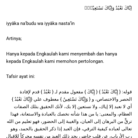
اِيَّاكَ نَعْبُدُ وَاِيَّاكَ نَسْتَعِيْنُۗ
iyyâka na‘budu wa iyyâka nasta‘în
Artinya;
Hanya kepada Engkaulah kami menyembah dan hanya
kepada Engkaulah kami memohon pertolongan.
Tafsir ayat ini:
قوله: { إِيَّاكَ نَعْبُدُ } { إِيَّاكَ } مفعول مقدم لـ { نَعْبُدُ } قدم لإفادة
الحصر والاختصاص، و { وَإِيَّاكَ نَسْتَعِينُ } معطوف علي {إِيَّاكَ نَعْبُدُ }
أي لا نعبد إلا إياك، ولا نستعين إلا بك، لأنك الحقيق بتلك الصفات
العظام، والمعنى: يا من هذا شأنه نخصك بالعبادة والاستعانة، فهذا
ترقٍّ من البرهان إلى العيان، والغيبة إلى الحضور، فهو تعليم من الله
تعالى لعباده كيفية الترقي، فإن العبد إذا ذكر الحقيق بالحمد، وهو
رب الأرباب، عن قلب حاضر، يجد ذلك العبد من نفسه محركاً للإقبال