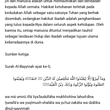
jin dan manusia adalah untuk mentauhidkan dan beribadah
kepada Allah semata. Hakikat ketuhanan terletak pada
kedudukan Allah sebagai satu-satunya Tuhan yang berhak
disembah, sedangkan hakikat ibadah adalah penghambaan
yang tulus kepada-Nya dalam seluruh aspek kehidupan. Oleh
karena itu, setiap manusia dituntut menjadikan tauhid
sebagai landasan hidup dan ibadah sebagai tujuan utama
keberadaannya di dunia.
Sumber ketiga:
Surah Al-Bayyinah ayat ke-5;
وَمَآ اُمِرُوْٓا اِلَّا لِيَعْبُدُوا اللّٰهَ مُخْلِصِيْنَ لَهُ الدِّيْنَ ەۙ حُنَفَاۤءَ وَيُقِيْمُوا
الصَّلٰوةَ وَيُؤْتُوا الزَّكٰوةَ وَذٰلِكَ دِيْنُ الْقَيِّمَةِۗ
wa mâ umirû illâ liya‘budullâha mukhlishîna lahud-dîna
ḫunafâ’a wa yuqîmush-shalâta wa yu’tuz-zakâta wa dzâlika
dînul-qayyimah