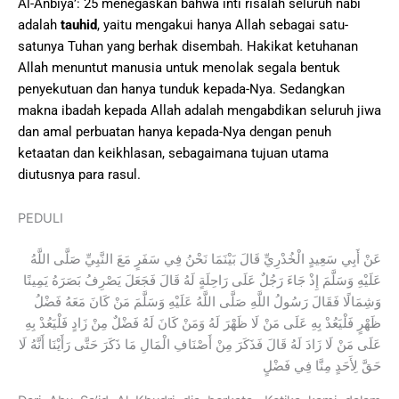
Al-Anbiyā’: 25 menegaskan bahwa inti risalah seluruh nabi
adalah
tauhid
, yaitu mengakui hanya Allah sebagai satu-
satunya Tuhan yang berhak disembah. Hakikat ketuhanan
Allah menuntut manusia untuk menolak segala bentuk
penyekutuan dan hanya tunduk kepada-Nya. Sedangkan
makna ibadah kepada Allah adalah mengabdikan seluruh jiwa
dan amal perbuatan hanya kepada-Nya dengan penuh
ketaatan dan keikhlasan, sebagaimana tujuan utama
diutusnya para rasul.
PEDULI
عَنْ أَبِي سَعِيدٍ الْخُدْرِيِّ قَالَ بَيْنَمَا نَحْنُ فِي سَفَرٍ مَعَ النَّبِيِّ صَلَّى اللَّهُ
عَلَيْهِ وَسَلَّمَ إِذْ جَاءَ رَجُلٌ عَلَى رَاحِلَةٍ لَهُ قَالَ فَجَعَلَ يَصْرِفُ بَصَرَهُ يَمِينًا
وَشِمَالًا فَقَالَ رَسُولُ اللَّهِ صَلَّى اللَّهُ عَلَيْهِ وَسَلَّمَ مَنْ كَانَ مَعَهُ فَضْلُ
ظَهْرٍ فَلْيَعُدْ بِهِ عَلَى مَنْ لَا ظَهْرَ لَهُ وَمَنْ كَانَ لَهُ فَضْلٌ مِنْ زَادٍ فَلْيَعُدْ بِهِ
عَلَى مَنْ لَا زَادَ لَهُ قَالَ فَذَكَرَ مِنْ أَصْنَافِ الْمَالِ مَا ذَكَرَ حَتَّى رَأَيْنَا أَنَّهُ لَا
حَقَّ لِأَحَدٍ مِنَّا فِي فَضْلٍ