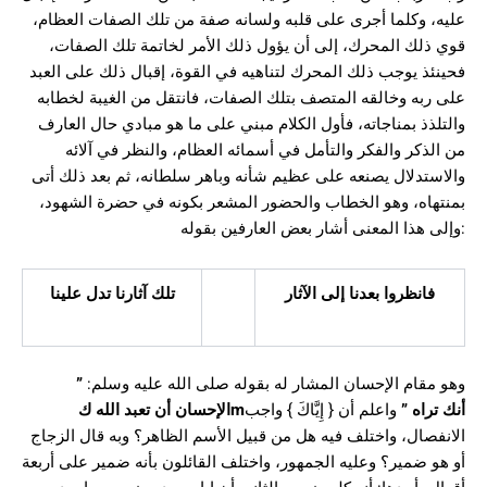
عليه، وكلما أجرى على قلبه ولسانه صفة من تلك الصفات العظام،
قوي ذلك المحرك، إلى أن يؤول ذلك الأمر لخاتمة تلك الصفات،
فحينئذ يوجب ذلك المحرك لتناهيه في القوة، إقبال ذلك على العبد
على ربه وخالقه المتصف بتلك الصفات، فانتقل من الغيبة لخطابه
والتلذذ بمناجاته، فأول الكلام مبني على ما هو مبادي حال العارف
من الذكر والفكر والتأمل في أسمائه العظام، والنظر في آلائه
والاستدلال يصنعه على عظيم شأنه وباهر سلطانه، ثم بعد ذلك أتى
بمنتهاه، وهو الخطاب والحضور المشعر بكونه في حضرة الشهود،
وإلى هذا المعنى أشار بعض العارفين بقوله:
فانظروا بعدنا إلى الآثار
تلك آثارنا تدل علينا
”
وهو مقام الإحسان المشار له بقوله صلى الله عليه وسلم:
الإحسان أن تعبد الله ك
m
واعلم أن { إِيَّاكَ } واجب
”
أنك تراه
الانفصال، واختلف فيه هل من قبيل الأسم الظاهر؟ وبه قال الزجاج
أو هو ضمير؟ وعليه الجمهور، واختلف القائلون بأنه ضمير على أربعة