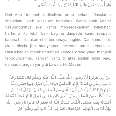
وَابْدَأْ بِمَنْ تَعُولُ وَالْيَدُ الْعُلْيَا خَيْرٌ مِنْ الْيَدِ السُّفْلَى
Dari Abu Umamah radhiallahu anhu berkata; Rasulullah
shallallahu ‘alaihi wasallam bersabda: Wahai anak Adam!
Sesungguhnya jika kamu mensedekahkan kelebihan
hartamu, itu lebih baik bagimu daripada kamu simpan,
karena hal itu akan lebih berbahaya bagimu. Dan kamu tidak
akan dicela jika menyimpan sekedar untuk keperluan.
Dahulukanlah memberi nafkah kepada orang yang menjadi
tanggunganmu. Tangan yang di atas adalah lebih baik,
daripada tangan yang di bawah. Hr. Muslim
عَنْ أَبِي هُرَيْرَةَ أَنَّ رَسُولَ اللَّهِ صَلَّى اللَّهُ عَلَيْهِ وَسَلَّمَ قَالَ بَيْنَمَا رَجُلٌ
يَمْشِي بِطَرِيقٍ اشْتَدَّ عَلَيْهِ الْعَطَشُ فَوَجَدَ بِئْرًا فَنَزَلَ فِيهَا فَشَرِبَ ثُمَّ
خَرَجَ فَإِذَا كَلْبٌ يَلْهَثُ يَأْكُلُ الثَّرَى مِنْ الْعَطَشِ فَقَالَ الرَّجُلُ لَقَدْ بَلَغَ
هَذَا الْكَلْبَ مِنْ الْعَطَشِ مِثْلُ الَّذِي كَانَ بَلَغَ بِي فَنَزَلَ الْبِئْرَ فَمَلَأَ خُفَّهُ ثُمَّ
أَمْسَكَهُ بِفِيهِ فَسَقَى الْكَلْبَ فَشَكَرَ اللَّهُ لَهُ فَغَفَرَ لَهُ قَالُوا يَا رَسُولَ اللَّهِ
وَإِنَّ لَنَا فِي الْبَهَائِمِ أَجْرًا فَقَالَ نَعَمْ فِي كُلِّ ذَاتِ كَبِدٍ رَطْبَةٍ أَجْرٌ