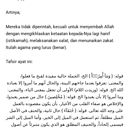
Artinya;
Mereka tidak diperintah, kecuali untuk menyembah Allah
dengan mengikhlaskan ketaatan kepada-Nya lagi hanif
(istikamah), melaksanakan salat, dan menunaikan zakat.
Itulah agama yang lurus (benar).
Tafsir ayat ini:
قوله: { وَمَآ أُمِرُوۤاْ } الخ، الجملة حالية مفيدة لقبح ما فعلوا،
والمعنى: تفرقوا بعدما جاءتهم البينة، والحال أنهم ما أمروا إلا بعبادة
الله الخ. قوله: (وزيدت اللام) الأولى أن تجعل بمعنى الباء، والمعنى:
وما أمروا إلا بأن يعبدوا الخ. قوله: { مُخْلِصِينَ } حال من ضمير يعبدوا،
والإخلاص هو صفاء القلب من الأغيار، بأن يكون مقصوده بالعمل
على وجه الله تعالى. قوله: { حُنَفَآءَ } حال ثانية، والحنف في الأصل
الميل مطلقاً، ثم استعمل في الميل إلى الخير، وأما الميل إلى الشر
فيسمى إلحاداً، والحنيف المطلق هو الذي يكون متبرئاً عن أصول