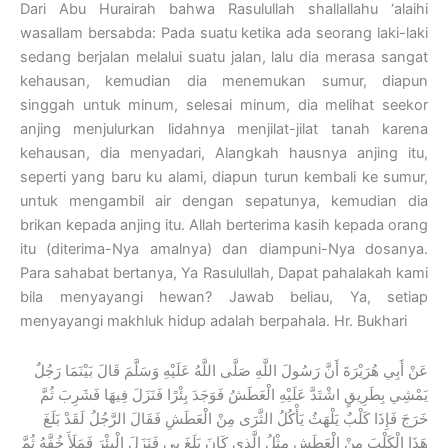
Dari Abu Hurairah bahwa Rasulullah shallallahu ‘alaihi
wasallam bersabda: Pada suatu ketika ada seorang laki-laki
sedang berjalan melalui suatu jalan, lalu dia merasa sangat
kehausan, kemudian dia menemukan sumur, diapun
singgah untuk minum, selesai minum, dia melihat seekor
anjing menjulurkan lidahnya menjilat-jilat tanah karena
kehausan, dia menyadari, Alangkah hausnya anjing itu,
seperti yang baru ku alami, diapun turun kembali ke sumur,
untuk mengambil air dengan sepatunya, kemudian dia
brikan kepada anjing itu. Allah berterima kasih kepada orang
itu (diterima-Nya amalnya) dan diampuni-Nya dosanya.
Para sahabat bertanya, Ya Rasulullah, Dapat pahalakah kami
bila menyayangi hewan? Jawab beliau, Ya, setiap
menyayangi makhluk hidup adalah berpahala. Hr. Bukhari
عَنْ أَبِي هُرَيْرَةَ أَنَّ رَسُولَ اللَّهِ صَلَّى اللَّهُ عَلَيْهِ وَسَلَّمَ قَالَ بَيْنَمَا رَجُلٌ
يَمْشِي بِطَرِيقٍ اشْتَدَّ عَلَيْهِ الْعَطَشُ فَوَجَدَ بِئْرًا فَنَزَلَ فِيهَا فَشَرِبَ ثُمَّ
خَرَجَ فَإِذَا كَلْبٌ يَلْهَثُ يَأْكُلُ الثَّرَى مِنْ الْعَطَشِ فَقَالَ الرَّجُلُ لَقَدْ بَلَغَ
هَذَا الْكَلْبَ مِنْ الْعَطَشِ مِثْلُ الَّذِي كَانَ بَلَغَ بِي فَنَزَلَ الْبِئْرَ فَمَلَأَ خُفَّهُ ثُمَّ