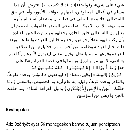
شيء على شيء، وقوله: (فإنك قد لا تكسب به) اعترض بأن هذا
مسلم في أفعال المخلوقين، لجهلهم بعواقب الأمور، وأما في حق
الله تعالى، فلا يصح النخلف في فعله، بل مقتضاه أنه عالم بأنهم
سيعبدونه ولا بد، ولا يمكن تخلفه في البعض، فالجواب الصحيح أن
يقال: إن الله تعالى خلق الخلق، وجعلهم مهيئين صالحين للعبادة،
بأن ركب فيهم عقلاً وحواس، وجعلهم قابلين للعبادة والطاعة، وبعد
ذلك اختار لعبادته وطاعته من أحب منهم، فلا يلزم من الصلاحية
للعبادة وقوعها منهم بالفعل، وقيل: معنى ليعبدون لآمرهم وأكلفهم
بعبادتي، لا ليهتموا بالرزق وينهمكوا في خدمة الدنيا، وهذا على
وَمَآ أُمِرُوۤاْ إِلاَّ لِيَعْبُدُواْ ٱللَّهَ مُخْلِصِينَ لَهُ
{
حد
[البينة: 5] وقيل: معناه إلا ليوحدون فالمؤمن يوحده طوعاً،
}
ٱلدِّينَ
والكافر يوحده كرهاً، وقيل: إنه عام أريد به الخصوص، والمعنى { وَمَا
خَلَقْتُ ٱلْجِنَّ وَٱلإِنسَ إِلاَّ لِيَعْبُدُونِ } بدليل القراءة الشاذة: وما خلقت
الجن والإنس من المؤمنين.
Kesimpulan
Adz-Dzāriyāt ayat 56 menegaskan bahwa tujuan penciptaan