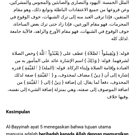
الملل الخمسة: اليهود والنصارى والصابئين والمجوس والمشركين،
وعن فروعها من جميع الاعتقادات الباطلة وتوابع ذلك، وهو مقام
المتقين، فإذا ترقى العبد منه إلى ترك الشبهات، خوف الوقوع في
المحرمات، فهو مقام الورعين، فإذا زاد حتى ترك بعض المباحاة،
خوف الوقوع في الشبهات، فهو مقام الأورع والزاهد، فالآية جامعة
لذلك كله.
قوله: { وَيُقِيمُواْ ٱلصَّلاَةَ } عطف على { يَعْبُدُواْ ٱللَّهَ } وخص الصلاة
لشرفهما. قوله: { وَذَلِكَ } اسم الإشارة عائد على المأمور به من
العبادة وإقامة الصلاة وإيتاء الزكاة. قوله: (الملة) { ٱلقَيِّمَةِ } قدره
إشارة إلى أن { دِينُ } مضاف لمحذوف، و { ٱلقَيِّمَةِ } صفة لذلك
المحذوف، دفعاً لما يقال: إن إضافة { دِينُ } إلى { ٱلقَيِّمَةِ } من
اضافة الموصوف إلى صفته، وهي بمنزلة إضافة الشيء إلى نفسه،
وفيها خلاف.
Kesimpulan
Al-Bayyinah ayat 5 menegaskan bahwa tujuan utama
manusia adalah
beribadah kepada Allah dengan memurnikan