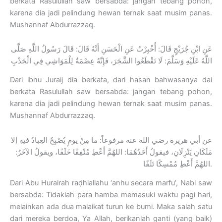
berkata Rasulullah saw bersabda: jangan tebang pohon,
karena dia jadi pelindung hewan ternak saat musim panas.
Mushannaf Abdurrazzaq.
عَنِ ابْنِ جُرَيْجٍ قَالَ: أُخْبِرْتُ عَنِ الْحَسَنِ أَنَّهُ قَالَ: قَالَ رَسُولُ اللَّهِ صَلَّى
اللَّهُ عَلَيْهِ وَسَلَّمَ: لَا تَقْطَعُوا الشَّجَرَ، فَإِنَّهُ عِصْمَةٌ لِلْمَوَاشِي فِي الْجَدْبِ
Dari ibnu Juraij dia berkata, dari hasan bahwasanya dai
berkata Rasulullah saw bersabda: jangan tebang pohon,
karena dia jadi pelindung hewan ternak saat musim panas.
Mushannaf Abdurrazzaq.
عن أبي هريرة رضي الله عنه مرفوعاً: ما مِنْ يومٍ يُصْبِحُ العِبادُ فيهِ إلا
مَلَكَانِ يَنْزِلَانِ، فيقولُ أَحَدُهُمَا: اللهُمَّ أَعْطِ مُنْفِقًا خَلَفًا، ويقولُ الآخَرُ:
اللهُمَّ أَعْطِ مُمْسِكًا تَلَفًا.
Dari Abu Hurairah raḍhiallahu ‘anhu secara marfu’, Nabi saw
bersabda: Tidaklah para hamba memasuki waktu pagi hari,
melainkan ada dua malaikat turun ke bumi. Maka salah satu
dari mereka berdoa, Ya Allah, berikanlah ganti (yang baik)