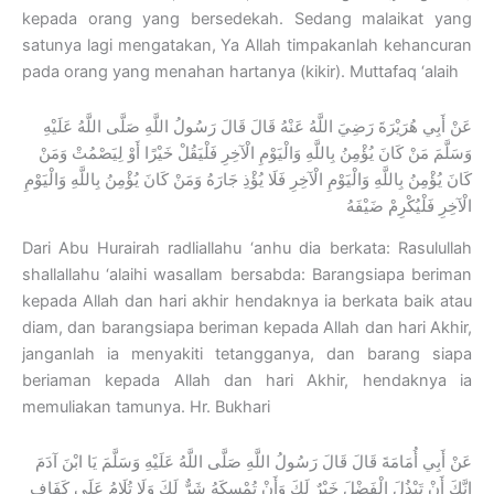
kepada orang yang bersedekah. Sedang malaikat yang
satunya lagi mengatakan, Ya Allah timpakanlah kehancuran
pada orang yang menahan hartanya (kikir). Muttafaq ‘alaih
عَنْ أَبِي هُرَيْرَةَ رَضِيَ اللَّهُ عَنْهُ قَالَ قَالَ رَسُولُ اللَّهِ صَلَّى اللَّهُ عَلَيْهِ
وَسَلَّمَ مَنْ كَانَ يُؤْمِنُ بِاللَّهِ وَالْيَوْمِ الْآخِرِ فَلْيَقُلْ خَيْرًا أَوْ لِيَصْمُتْ وَمَنْ
كَانَ يُؤْمِنُ بِاللَّهِ وَالْيَوْمِ الْآخِرِ فَلَا يُؤْذِ جَارَهُ وَمَنْ كَانَ يُؤْمِنُ بِاللَّهِ وَالْيَوْمِ
الْآخِرِ فَلْيُكْرِمْ ضَيْفَهُ
Dari Abu Hurairah radliallahu ‘anhu dia berkata: Rasulullah
shallallahu ‘alaihi wasallam bersabda: Barangsiapa beriman
kepada Allah dan hari akhir hendaknya ia berkata baik atau
diam, dan barangsiapa beriman kepada Allah dan hari Akhir,
janganlah ia menyakiti tetangganya, dan barang siapa
beriaman kepada Allah dan hari Akhir, hendaknya ia
memuliakan tamunya. Hr. Bukhari
عَنْ أَبِي أُمَامَةَ قَالَ قَالَ رَسُولُ اللَّهِ صَلَّى اللَّهُ عَلَيْهِ وَسَلَّمَ يَا ابْنَ آدَمَ
إِنَّكَ أَنْ تَبْذُلَ الْفَضْلَ خَيْرٌ لَكَ وَأَنْ تُمْسِكَهُ شَرٌّ لَكَ وَلَا تُلَامُ عَلَى كَفَافٍ