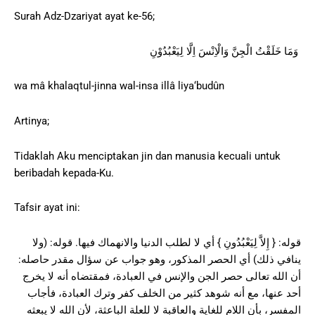
Surah Adz-Dzariyat ayat ke-56;
وَمَا خَلَقْتُ الْجِنَّ وَالْاِنْسَ اِلَّا لِيَعْبُدُوْنِ
wa mâ khalaqtul-jinna wal-insa illâ liya‘budûn
Artinya;
Tidaklah Aku menciptakan jin dan manusia kecuali untuk
beribadah kepada-Ku.
Tafsir ayat ini:
قوله: { إِلاَّ لِيَعْبُدُونِ } أي لا لطلب الدنيا والانهماك فيها. قوله: (ولا
ينافي ذلك) أي الحصر المذكور، وهو جواب عن سؤال مقدر حاصله:
أن الله تعالى حصر الجن والإنس في العبادة، فمقتضاه أنه لا يخرج
أحد عنها، مع أنه شوهد كثير من الخلف كفر وترك العبادة، فأجاب
المفسر، بأن اللام للغاية والعاقبة لا للعلة الباعثة، لأن الله لا يبعثه