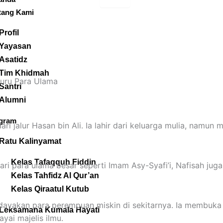
tang Kami
Profil
Yayasan
Asatidz
Tim Khidmah
Guru Para Ulama
Santri
Alumni
gram
fisah binti Al-Hasan adalah cicit Rasulullah ﷺ dari jalur Hasan bin Ali. Ia lahir dari k
Ratu Kalinyamat
Kelas Tafaqquh Fiddin
ari para ulama besar seperti Imam Asy-Syafi’i, Nafisah jug
Kelas Tahfidz Al Qur’an
Kelas Qiraatul Kutub
ayakan para perempuan miskin di sekitarnya. Ia membuka 
Leksamana Kumala Hayati
ai majelis ilmu.