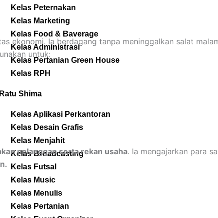
Kelas Peternakan
Kelas Marketing
Kelas Food & Baverage
itas ekonomi. Ia berdagang tanpa meninggalkan salat mala
Kelas Administrasi
gunakan untuk:
Kelas Pertanian Green House
Kelas RPH
Ratu Shima
Kelas Aplikasi Perkantoran
Kelas Desain Grafis
Kelas Menjahit
kan pelanggan serta rekan usaha
. Ia mengajarkan para s
Kelas Broadcasting
n.
Kelas Futsal
Kelas Music
Kelas Menulis
Kelas Pertanian