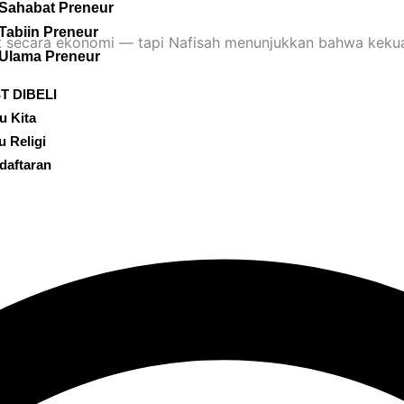
Sahabat Preneur
Tabiin Preneur
t secara ekonomi — tapi Nafisah menunjukkan bahwa keku
Ulama Preneur
T DIBELI
u Kita
u Religi
daftaran