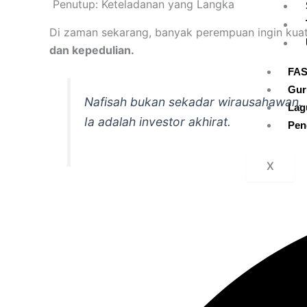
Penutup: Keteladanan yang Langka
Di zaman sekarang, banyak perempuan ingin kua
dan kepedulian.
FAS
Gur
Nafisah bukan sekadar wirausahawan.
Lag
Ia adalah
investor akhirat
.
Pen
X