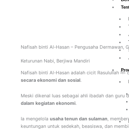
Skip
Ten
to
content
Nafisah binti Al-Hasan – Pengusaha Dermawan, 
Keturunan Nabi, Berjiwa Mandiri
Pro
Na
secara ekonomi dan sosial
.
Meski dikenal luas sebagai ahli ibadah dan guru d
dalam kegiatan ekonomi
.
Ia mengelola
usaha tenun dan sulaman
, memberd
keuntungan untuk sedekah, beasiswa, dan membiay