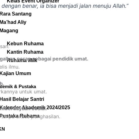
Kelas Event Organizer
n dengan benar, ia bisa menjadi jalan menuju Allah.”
Rara Santang
Ma’had Aliy
Magang
Kebun Ruhama
san:
Kantin Ruhama
alkan peran sebagai pendidik umat.
Ruhama Milk
lis ilmu.
Kajian Umum
h.
demik & Pustaka
rkannya untuk umat.
Hasil Belajar Santri
Kalender Akademik 2024/2025
emberdayaan sosial.
Pustaka Ruhama
tanpa akses penghasilan.
KN