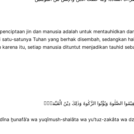
enciptaan jin dan manusia adalah untuk mentauhidkan dan
i satu-satunya Tuhan yang berhak disembah, sedangkan ha
karena itu, setiap manusia dituntut menjadikan tauhid seb
d-dîna ḫunafâ’a wa yuqîmush-shalâta wa yu’tuz-zakâta wa d