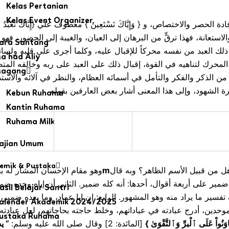
Kelas Pertanian
Kelas Event Organizer
ستعانة، فهذا ترقٍّ من البرهان إلى العيان، والغيبة إلى الحضور، فهو تع
ara Santang
ذلك العبد من نفسه محركاً للإقبال عليه، وكلما أجرى على قلبه ولس
a’had Aliy
لمحرك لتناهيه في القوة، إقبال ذلك على العبد على ربه وخالقه المتص
agang
من الذكر والفكر والتأمل في أسمائه العظام، والنظر في آلائه والاس
Kebun Ruhama
Kantin Ruhama
Ruhama Milk
ajian Umum
emik & Pustaka
وهو مقام الإحسان المشار له :
m
ه هل من قبيل الأسم الظاهر؟ وبه قال
ضمير على أربعة أقوال، أحدها: أنه كله ضمير. الثاني أن إياه وحده ض
asil Belajar Santri
ر ما يراد منه وهو المشهور. الرابع: إن إيا عماد، وما بعده ضمير، والضم
alender Akademik 2024/2025
حدين، أدرج عبادته في عباداتهم، وخلط حاجته بحاجاتهم، لعل عبادته ت
ustaka Ruhama
يد
”
[المائدة: 2] وقال صلى الله عليه وسلم:
}
اوَنُواْ عَلَى ٱلْبرِّ وَٱلتَّقْوَىٰ