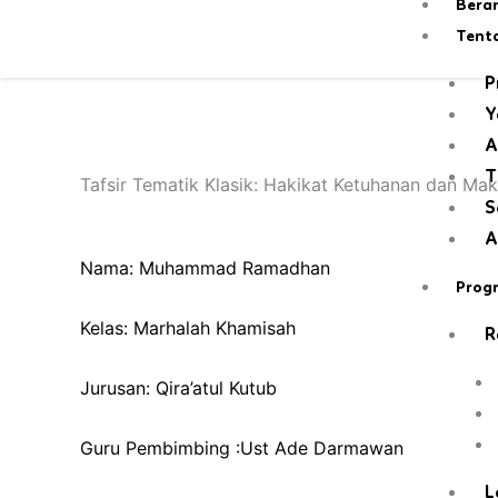
Bera
Skip
Tent
to
content
P
Y
A
T
Tafsir Tematik Klasik: Hakikat Ketuhanan dan Ma
S
A
Nama: Muhammad Ramadhan
Prog
Kelas: Marhalah Khamisah
R
Jurusan: Qira’atul Kutub
Guru Pembimbing :Ust Ade Darmawan
L