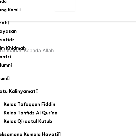
nda
ang Kami
rofil
ayasan
satidz
im Khidmah
kna Ibadah Kepada Allah
antri
lumni
ram
atu Kalinyamat
Kelas Tafaqquh Fiddin
Kelas Tahfidz Al Qur’an
Kelas Qiraatul Kutub
eksamana Kumala Hayati