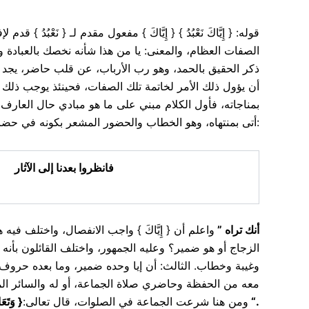
الصفات العظام، والمعنى: يا من هذا شأنه نخصك بالعبادة والا
ذكر الحقيق بالحمد، وهو رب الأرباب، عن قلب حاضر، يجد 
أن يؤول ذلك الأمر لخاتمة تلك الصفات، فحينئذ يوجب ذلك ا
بمناجاته، فأول الكلام مبني على ما هو مبادي حال العارف 
أتى بمنتهاه، وهو الخطاب والحضور المشعر بكونه في حضرة الشهود، وإلى هذا المعنى أشار بعض العارفين بقوله:
فانظروا بعدنا إلى الآثار
واعلم أن { إِيَّاكَ } واجب الانفصال، واختلف في
”
أنك تراه
الزجاج أو هو ضمير؟ وعليه الجمهور، واختلف القائلون بأنه 
وغيبة وخطاب. الثالث: أن إيا وحده ضمير، وما بعده حروف تفسي
معه من الحفظة وحاضري صلاة الجماعة، أو له والسائر المو،
وَتَعَ
{
ومن هنا شرعت الجماعة في الصلوات، قال تعالى:
“.