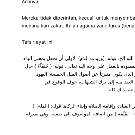
Artinya;
Mereka tidak diperintah, kecuali untuk menyemba
menunaikan zakat. Itulah agama yang lurus (benar
Tafsir ayat ini:
دة الله الخ. قوله: (وزيدت اللام) الأولى أن تجعل بمعنى الباء
صوده بالعمل على وجه الله تعالى. قوله: { حُنَفَآءَ } حال
 الذي يكون متبرئاً عن أصول الملل الخمسة: اليهود
 العبد منه إلى ترك الشبهات، خوف الوقوع في
به من العبادة وإقامة الصلاة وإيتاء الزكاة. قوله: (الملة
ى { ٱلقَيِّمَةِ } من اضافة الموصوف إلى صفته، وهي بمنزلة