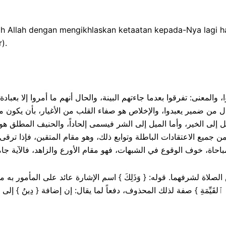
h Allah dengan mengikhlaskan ketaatan kepada-Nya lagi han
).
علوا، والمعنى: تفرقوا بعدما جاءتهم البينة، والحال أنهم ما أمروا إلا بعبا
 } حال من ضمير يعبدوا، والإخلاص هو صفاء القلب من الأغيار، بأن يكون مق
 إلى الخير، وأما الميل إلى الشر فيسمى إلحاداً، والحنيف المطلق هو
ميع الاعتقادات الباطلة وتوابع ذلك، وهو مقام المتقين، فإذا ترقى
َهَ } وخص الصلاة لشرفهما. قوله: { وَذَلِكَ } اسم الإشارة عائد على المأمور 
ٱلقَيِّمَةِ } صفة لذلك المحذوف، دفعاً لما يقال: إن إضافة { دِينُ } إل