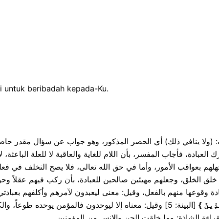
i untuk beribadah kepada-Ku.
 فيها. قوله: (ولا ينافي ذلك) أي الحصر المذكور، وهو جواب عن سؤال مقدر
العبادة، فأجاب المفسر، بأن اللام للغاية والعاقبة لا للعلة الباعثة، 
 بعواقب الأمور، وأما في حق الله تعالى، فلا يصح النخلف في فعله، 
خلق الخلق، وجعلهم مهيئين صالحين للعبادة، بأن ركب فيهم عقلاً وحوا
ة وقوعها منهم بالفعل، وقيل: معنى ليعبدون لآمرهم وأكلفهم بعبادتي، 
البينة: 5] وقيل: معناه إلا ليوحدون فالمؤمن يوحده طوعاً،،
}
ِّينَ