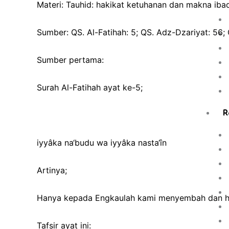
Materi: Tauhid: hakikat ketuhanan dan makna iba
Sumber: QS. Al-Fatihah: 5; QS. Adz-Dzariyat: 56; 
Sumber pertama:
Surah Al-Fatihah ayat ke-5;
R
iyyâka na‘budu wa iyyâka nasta‘în
Artinya;
Hanya kepada Engkaulah kami menyembah dan h
Tafsir ayat ini: