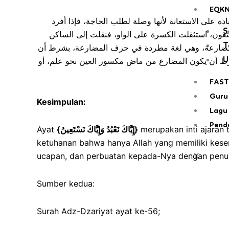
EQK
عبادة على الاستعانة لأنها وصلة لطلب الحاجة، فإذا أفرد
S
نستعون، استثقلت الكسرة على الواو، فنقلت إلى الساكن
T
 حرف المضارعة، وهي لغة مطردة في حرف المضارعة، بشرط أن
رط أن يكون المضارع من ماض مكسور العين نحو علم، أو
U
FAST
Guru
Kesimpulan:
Lagu 
Pend
Ayat
{
إِيَّاكَ نَعْبُدُ وَإِيَّاكَ نَسْتَعِينُ
}
merupakan inti ajaran
ketuhanan bahwa hanya Allah yang memiliki kese
ucapan, dan perbuatan kepada-Nya dengan penuh k
X
Sumber kedua:
Surah Adz-Dzariyat ayat ke-56;