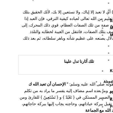
قوله: { إِيَّاكَ نَعْبُدُ } { إِيَّاكَ } مفعول مقدم لـ { نَعْبُدُ } قدم لإفادة الحصر والاختصاص، و { وَإِيَّاكَ نَسْتَعِينُ } معطوف علي {إِيَّاكَ نَعْبُدُ } أي لا نعبد إلا إياك، ولا نستعين إلا بك، لأنك الحقيق بتلك
ليم من الله تعالى لعباده كيفية الترقي، فإن العبد إذا
R
انه صفة من تلك الصفات العظام، قوي ذلك المحرك، إلى
M
ف بتلك الصفات، فانتقل من الغيبة لخطابه والتلذذ
M
تدلال يصنعه على عظيم شأنه وباهر سلطانه، ثم بعد ذلك
تلك آثارنا تدل علينا
K
Akad
الإحسان أن تعبد الله ك
”
بقوله صلى الله عليه وسلم
مير وما بعده اسم مضاف إليه يفسر ما يراد به من تكلم
H
ير المستكن في { نَعْبُدُ } و { نَسْتَعِينُ } للقارئ ومن
K
قبل ببركة عباداتهم، وحاجته يجاب إليها ببركة حاجاتهم
P
 الله مع الجماعة