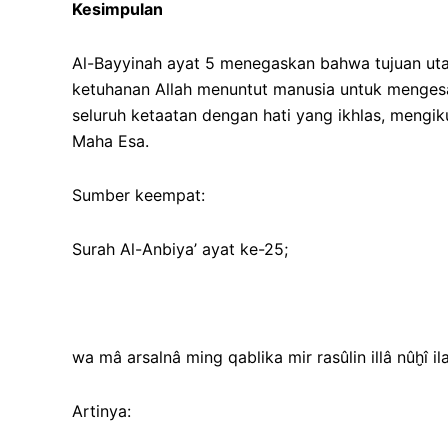
Kesimpulan
Al-Bayyinah ayat 5 menegaskan bahwa tujuan u
ketuhanan Allah menuntut manusia untuk menge
seluruh ketaatan dengan hati yang ikhlas, mengi
Maha Esa.
Sumber keempat:
Surah Al-Anbiya’ ayat ke-25;
wa mâ arsalnâ ming qablika mir rasûlin illâ nûḫî ila
Artinya: