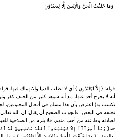
وَمَا خَلَقْتُ الْجِنَّ وَالْاِنْسَ اِلَّا لِيَعْبُدُوْنِ
قوله: { إِلاَّ لِيَعْبُدُونِ } أي لا لطلب الدنيا والانهماك
أنه لا يخرج أحد عنها، مع أنه شوهد كثير من الخلف كفر وترك 
تكسب به) اعترض بأن هذا مسلم في أفعال المخلوقين، لجهلهم
تخلفه في البعض، فالجواب الصحيح أن يقال: إن الله تعالى 
لعبادته وطاعته من أحب منهم، فلا يلزم من الصلاحية للعباد
وَمَآ أُمِرُوۤاْ إِلاَّ لِيَعْبُدُواْ ٱللَّهَ مُخْلِصِينَ لَهُ ٱلد
{
حد
والمعنى { وَمَا خَلَقْتُ ٱلْجِنَّ وَٱلإِنسَ إِلاَّ لِيَعْبُدُونِ } بدليل القراءة الشاذة: وما خلقت الجن والإنس من المؤمنين.