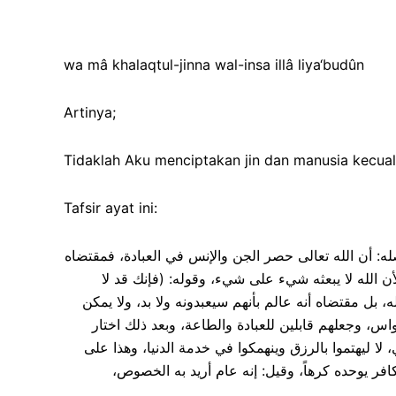
wa mâ khalaqtul-jinna wal-insa illâ liya‘budûn
Artinya;
Tidaklah Aku menciptakan jin dan manusia kecual
Tafsir ayat ini:
 حاصله: أن الله تعالى حصر الجن والإنس في العبادة، فمقتضاه
لأن الله لا يبعثه شيء على شيء، وقوله: (فإنك قد لا
بل مقتضاه أنه عالم بأنهم سيعبدونه ولا بد، ولا يمكن
س، وجعلهم قابلين للعبادة والطاعة، وبعد ذلك اختار
لا ليهتموا بالرزق وينهمكوا في خدمة الدنيا، وهذا على
[ والكافر يوحده كرهاً، وقيل: إنه عام أريد به الخصوص