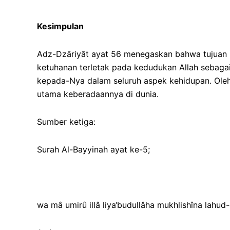
Kesimpulan
Adz-Dzāriyāt ayat 56 menegaskan bahwa tujuan p
ketuhanan terletak pada kedudukan Allah sebaga
kepada-Nya dalam seluruh aspek kehidupan. Oleh 
utama keberadaannya di dunia.
Sumber ketiga:
Surah Al-Bayyinah ayat ke-5;
wa mâ umirû illâ liya‘budullâha mukhlishîna lahu