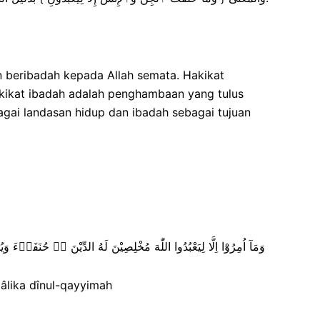
 beribadah kepada Allah semata. Hakikat
kikat ibadah adalah penghambaan yang tulus
agai landasan hidup dan ibadah sebagai tujuan
وَمَآ اُمِرُوْٓا اِلَّا لِيَعْبُدُوا اللّٰهَ مُخْلِصِيْنَ لَهُ الدِّيْنَ ەۙ حُنَفَاۤءَ وَيُقِيْمُوا الصَّلٰوةَ وَيُؤْتُوا الزَّكٰوةَ وَذٰلِكَ دِيْنُ الْقَيِّمَةِۗ
zâlika dînul-qayyimah