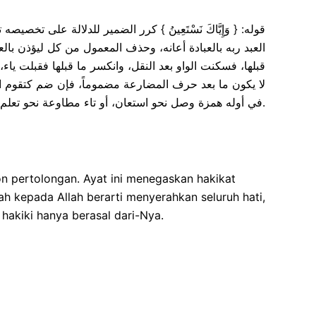
قوله: { وَإِيَّاكَ نَسْتَعِينُ } كرر الضمير للدلالة على تخص
العبد ربه بالعبادة أعانه، وحذف المعمول من كل ليؤذن بالع
قبلها، فسكنت الواو بعد النقل، وانكسر ما قبلها فقبلت يا
لا يكون ما بعد حرف المضارعة مضموماً، فإن ضم كتقوم 
في أوله همزة وصل نحو استعان، أو تاء مطاوعة نحو تعلم.
n pertolongan. Ayat ini menegaskan hakikat
 kepada Allah berarti menyerahkan seluruh hati,
akiki hanya berasal dari-Nya.