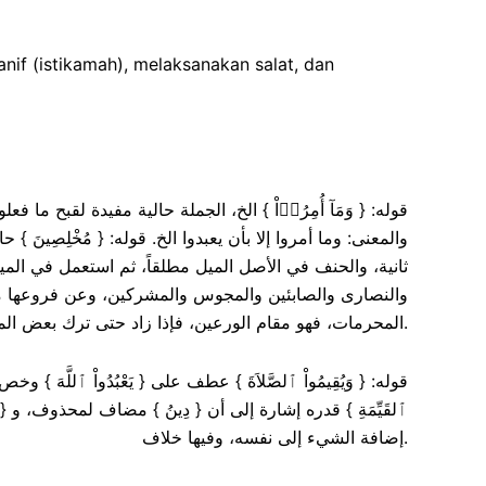
if (istikamah), melaksanakan salat, dan
قوله: { وَمَآ أُمِرُوۤاْ } الخ، الجملة حالية مفيدة لقبح ما ف،
والمعنى: وما أمروا إلا بأن يعبدوا الخ. قوله: { مُخْلِصِينَ
ثانية، والحنف في الأصل الميل مطلقاً، ثم استعمل في الميل
والنصارى والصابئين والمجوس والمشركين، وعن فروعها من ج
المحرمات، فهو مقام الورعين، فإذا زاد حتى ترك بعض المباحاة، خوف الوقوع في الشبهات، فهو مقام الأورع والزاهد، فالآية جامعة لذلك كله.
قوله: { وَيُقِيمُواْ ٱلصَّلاَةَ } عطف على { يَعْبُدُواْ ٱللّ) {
ٱلقَيِّمَةِ } قدره إشارة إلى أن { دِينُ } مضاف لمحذوف، و { 
إضافة الشيء إلى نفسه، وفيها خلاف.