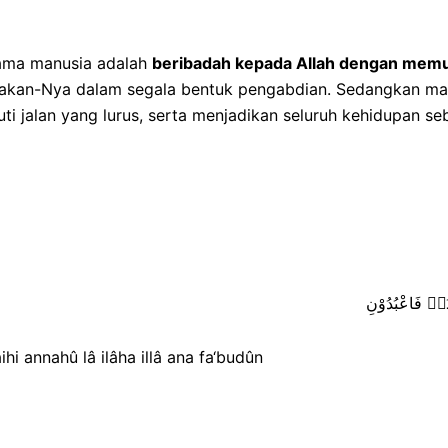
tama manusia adalah
beribadah kepada Allah dengan memu
sakan-Nya dalam segala bentuk pengabdian. Sedangkan ma
kuti jalan yang lurus, serta menjadikan seluruh kehidupa
 اَنَا۠ فَاعْبُدُوْنِ
ihi annahû lâ ilâha illâ ana fa‘budûn