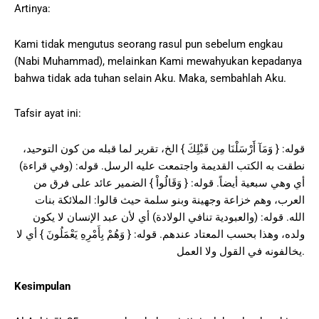
Artinya:
Kami tidak mengutus seorang rasul pun sebelum engkau
(Nabi Muhammad), melainkan Kami mewahyukan kepadanya
bahwa tidak ada tuhan selain Aku. Maka, sembahlah Aku.
Tafsir ayat ini:
قوله: { وَمَآ أَرْسَلْنَا مِن قَبْلِكَ } الخ، تقرير لما قبله من كون التوحيد،
نطقت به الكتب القديمة واجتمعت عليه الرسل. قوله: (وفي قراءة)
أي وهي سبعية أيضاً. قوله: { وَقَالُواْ } الضمير عائد على فرق من
العرب، وهم خزاعة وجهينة وبنو سلمة حيث قالوا: الملائكة بنات
الله. قوله: (والعبودية تنافي الولادة) أي لأن عبد الإنسان لا يكون
ولده، وهذا بحسب المعتاد عندهم. قوله: { وَهُمْ بِأَمْرِهِ يَعْمَلُونَ } أي لا
يخالفونه في القول ولا العمل.
Kesimpulan