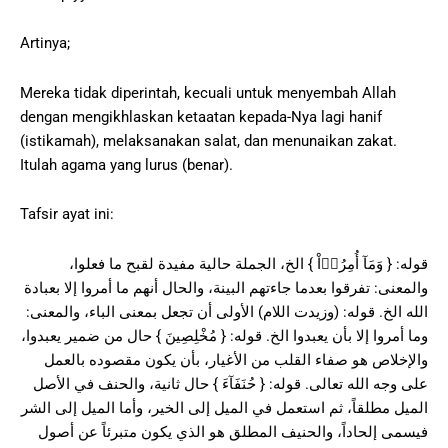
Artinya;
Mereka tidak diperintah, kecuali untuk menyembah Allah
dengan mengikhlaskan ketaatan kepada-Nya lagi hanif
(istikamah), melaksanakan salat, dan menunaikan zakat.
Itulah agama yang lurus (benar).
Tafsir ayat ini:
قوله: { وَمَآ أُمِرُوۤاْ } الخ، الجملة حالية مفيدة لقبح ما فعلوا،
والمعنى: تفرقوا بعدما جاءتهم البينة، والحال أنهم ما أمروا إلا بعبادة
الله الخ. قوله: (وزيدت اللام) الأولى أن تجعل بمعنى الباء، والمعنى:
وما أمروا إلا بأن يعبدوا الخ. قوله: { مُخْلِصِينَ } حال من ضمير يعبدوا،
والإخلاص هو صفاء القلب من الأغيار، بأن يكون مقصوده بالعمل
على وجه الله تعالى. قوله: { حُنَفَآءَ } حال ثانية، والحنف في الأصل
الميل مطلقاً، ثم استعمل في الميل إلى الخير، وأما الميل إلى الشر
فيسمى إلحاداً، والحنيف المطلق هو الذي يكون متبرئاً عن أصول