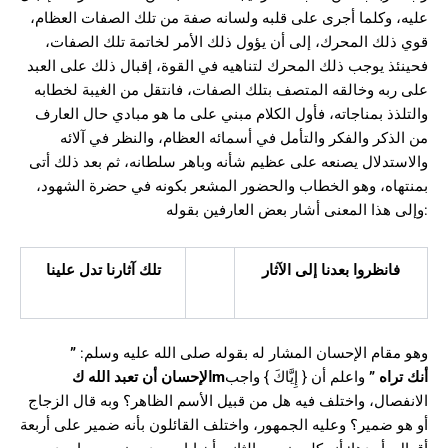
عليه، وكلما أجرى على قلبه ولسانه صفة من تلك الصفات العظام،
قوي ذلك المحرك، إلى أن يؤول ذلك الأمر لخاتمة تلك الصفات،
فحينئذ يوجب ذلك المحرك لتناهيه في القوة، إقبال ذلك على العبد
على ربه وخالقه المتصف بتلك الصفات، فانتقل من الغيبة لخطابه
والتلذذ بمناجاته، فأول الكلام مبني على ما هو مبادي حال العارف
من الذكر والفكر والتأمل في أسمائه العظام، والنظر في آلائه
والاستدلال يصنعه على عظيم شأنه وباهر سلطانه، ثم بعد ذلك أتى
بمنتهاه، وهو الخطاب والحضور المشعر بكونه في حضرة الشهود،
وإلى هذا المعنى أشار بعض العارفين بقوله:
فانظروا بعدنا إلى الآثار
تلك آثارنا تدل علينا
”
وهو مقام الإحسان المشار له بقوله صلى الله عليه وسلم:
الإحسان أن تعبد الله ك
m
واعلم أن { إِيَّاكَ } واجب
”
أنك تراه
الانفصال، واختلف فيه هل من قبيل الأسم الظاهر؟ وبه قال الزجاج
أو هو ضمير؟ وعليه الجمهور، واختلف القائلون بأنه ضمير على أربعة