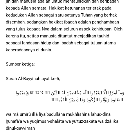
jin dan manusia adalah untuk mentauhidkan dan beribadah
kepada Allah semata. Hakikat ketuhanan terletak pada
kedudukan Allah sebagai satu-satunya Tuhan yang berhak
disembah, sedangkan hakikat ibadah adalah penghambaan
yang tulus kepada-Nya dalam seluruh aspek kehidupan. Oleh
karena itu, setiap manusia dituntut menjadikan tauhid
sebagai landasan hidup dan ibadah sebagai tujuan utama
keberadaannya di dunia.
Sumber ketiga:
Surah Al-Bayyinah ayat ke-5;
وَمَآ اُمِرُوْٓا اِلَّا لِيَعْبُدُوا اللّٰهَ مُخْلِصِيْنَ لَهُ الدِّيْنَ ەۙ حُنَفَاۤءَ وَيُقِيْمُوا
الصَّلٰوةَ وَيُؤْتُوا الزَّكٰوةَ وَذٰلِكَ دِيْنُ الْقَيِّمَةِۗ
wa mâ umirû illâ liya‘budullâha mukhlishîna lahud-dîna
ḫunafâ’a wa yuqîmush-shalâta wa yu’tuz-zakâta wa dzâlika
dînul-qayyimah