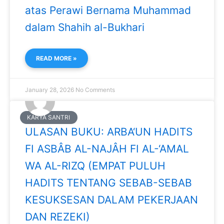
atas Perawi Bernama Muhammad
dalam Shahih al-Bukhari
READ MORE »
January 28, 2026
No Comments
KARYA SANTRI
ULASAN BUKU: ARBA‘UN HADITS
FI ASBÂB AL-NAJÂH FI AL-‘AMAL
WA AL-RIZQ (EMPAT PULUH
HADITS TENTANG SEBAB-SEBAB
KESUKSESAN DALAM PEKERJAAN
DAN REZEKI)