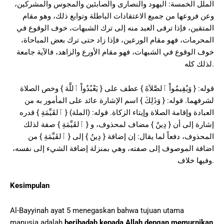
الملل الخمسة: اليهود والنصارى والصابئين والمجوس والمشركين،
وعن فروعها من جميع الاعتقادات الباطلة وتوابع ذلك، وهو مقام
المتقين، فإذا ترقى العبد منه إلى ترك الشبهات، خوف الوقوع في
المحرمات، فهو مقام الورعين، فإذا زاد حتى ترك بعض المباحاة،
خوف الوقوع في الشبهات، فهو مقام الأورع والزاهد، فالآية جامعة
لذلك كله.
قوله: { وَيُقِيمُواْ ٱلصَّلاَةَ } عطف على { يَعْبُدُواْ ٱللَّهَ } وخص الصلاة
لشرفهما. قوله: { وَذَلِكَ } اسم الإشارة عائد على المأمور به من
العبادة وإقامة الصلاة وإيتاء الزكاة. قوله: (الملة) { ٱلقَيِّمَةِ } قدره
إشارة إلى أن { دِينُ } مضاف لمحذوف، و { ٱلقَيِّمَةِ } صفة لذلك
المحذوف، دفعاً لما يقال: إن إضافة { دِينُ } إلى { ٱلقَيِّمَةِ } من
اضافة الموصوف إلى صفته، وهي بمنزلة إضافة الشيء إلى نفسه،
وفيها خلاف.
Kesimpulan
Al-Bayyinah ayat 5 menegaskan bahwa tujuan utama
manusia adalah
beribadah kepada Allah dengan memurnikan