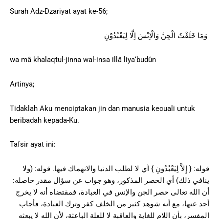
Surah Adz-Dzariyat ayat ke-56;
وَمَا خَلَقْتُ الْجِنَّ وَالْاِنْسَ اِلَّا لِيَعْبُدُوْنِ
wa mâ khalaqtul-jinna wal-insa illâ liya‘budûn
Artinya;
Tidaklah Aku menciptakan jin dan manusia kecuali untuk
beribadah kepada-Ku.
Tafsir ayat ini:
قوله: { إِلاَّ لِيَعْبُدُونِ } أي لا لطلب الدنيا والانهماك فيها. قوله: (ولا
ينافي ذلك) أي الحصر المذكور، وهو جواب عن سؤال مقدر حاصله:
أن الله تعالى حصر الجن والإنس في العبادة، فمقتضاه أنه لا يخرج
أحد عنها، مع أنه شوهد كثير من الخلف كفر وترك العبادة، فأجاب
المفسر، بأن اللام للغاية والعاقبة لا للعلة الباعثة، لأن الله لا يبعثه