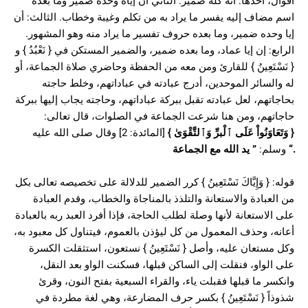
أقوال، أحدها: أنه كله ضمير. الثاني أن إياه وحده ضمير وما بعده
اسم مضاف إليه يفسر ما يراد به من تكلم وغيبة وخطاب. الثالث: أن
إيا وحده ضمير، وما بعده حروف تفسير ما يراد منه وهو المشهور.
الرابع: إن إيا عماد، وما بعده ضمير، والضمير المستكن في { نَعْبُدُ } و
{ نَسْتَعِينُ } للقارئ ومن معه من الحفظة وحاضري صلاة الجماعة، أو
له والسائر الموحدين، أدرج عبادته في عباداتهم، وخلط حاجته
بحاجاتهم، لعل عبادته تقبل ببركة عباداتهم، وحاجته يجاب إليها ببركة
حاجاتهم، ومن هنا شرعت الجماعة في الصلوات، قال تعالى:
[المائدة: 2] وقال صلى الله عليه
}
وَتَعَاوَنُواْ عَلَى ٱلْبرِّ وَٱلتَّقْوَىٰ
{
يد الله مع الجماعة
”
وسلم:
“.
قوله: { وَإِيَّاكَ نَسْتَعِينُ } كرر الضمير للدلالة على تخصيصه تعالى بكل
من العبادة والاستعانة والتلذذ بالمناجاة والخطاب، وقدم العبادة
على الاستعانة لأنها وصلة لطلب الحاجة، فإذا أفرد العبد ربه بالعبادة
أعانه، وحذف المعمول من كل ليؤذن بالعموم، فيتناول كل معبود به،
وكل مستعان عليه، وأصل { نَسْتَعِينُ } نستعون، استثقلت الكسرة
على الواو، فنقلت إلى الساكن قبلها، فسكنت الواو بعد النقل،
وانكسر ما قبلها فقبلت ياء، والقراء السبعية بفتح النون، وقرئ
شذوذاً { نَسْتَعِينُ } بكسر حرف المضارعة، وهي لغة مطردة في