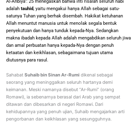
Al-Anbiyā’: 25 menegaskan bahwa inti risalah seluruh nabi
adalah
tauhid
, yaitu mengakui hanya Allah sebagai satu-
satunya Tuhan yang berhak disembah. Hakikat ketuhanan
Allah menuntut manusia untuk menolak segala bentuk
penyekutuan dan hanya tunduk kepada-Nya. Sedangkan
makna ibadah kepada Allah adalah mengabdikan seluruh jiwa
dan amal perbuatan hanya kepada-Nya dengan penuh
ketaatan dan keikhlasan, sebagaimana tujuan utama
diutusnya para rasul.
Sahabat
Suhaib bin Sinan Ar-Rumi
dikenal sebagai
seorang yang meninggalkan seluruh hartanya demi
keimanan. Meski namanya disebut “Ar-Rumi” (orang
Romawi), ia sebenarnya berasal dari Arab yang sempat
ditawan dan dibesarkan di negeri Romawi. Dari
kehidupannya yang penuh ujian, Suhaib mengajarkan arti
pengorbanan dan keikhlasan yang sesungguhnya.