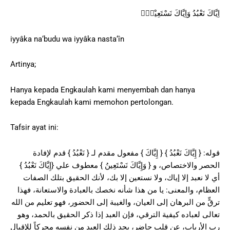
اِيَّاكَ نَعْبُدُ وَاِيَّاكَ نَسْتَعِيْنُۗ
iyyâka na‘budu wa iyyâka nasta‘în
Artinya;
Hanya kepada Engkaulah kami menyembah dan hanya
kepada Engkaulah kami memohon pertolongan.
Tafsir ayat ini:
قوله: { إِيَّاكَ نَعْبُدُ } { إِيَّاكَ } مفعول مقدم لـ { نَعْبُدُ } قدم لإفادة
الحصر والاختصاص، و { وَإِيَّاكَ نَسْتَعِينُ } معطوف علي {إِيَّاكَ نَعْبُدُ }
أي لا نعبد إلا إياك، ولا نستعين إلا بك، لأنك الحقيق بتلك الصفات
العظام، والمعنى: يا من هذا شأنه نخصك بالعبادة والاستعانة، فهذا
ترقٍّ من البرهان إلى العيان، والغيبة إلى الحضور، فهو تعليم من الله
تعالى لعباده كيفية الترقي، فإن العبد إذا ذكر الحقيق بالحمد، وهو
رب الأرباب، عن قلب حاضر، يجد ذلك العبد من نفسه محركاً للإقبال