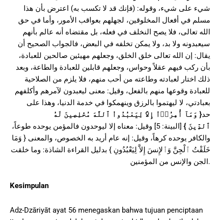
شيء على شيء، وقوله: (فإنك قد لا تكسب به) اعترض بأن هذا
مسلم في أفعال المخلوقين، لجهلهم بعواقب الأمور، وأما في حق
الله تعالى، فلا يصح النخلف في فعله، بل مقتضاه أنه عالم بأنهم
سيعبدونه ولا بد، ولا يمكن تخلفه في البعض، فالجواب الصحيح أن
يقال: إن الله تعالى خلق الخلق، وجعلهم مهيئين صالحين للعبادة،
بأن ركب فيهم عقلاً وحواس، وجعلهم قابلين للعبادة والطاعة، وبعد
ذلك اختار لعبادته وطاعته من أحب منهم، فلا يلزم من الصلاحية
للعبادة وقوعها منهم بالفعل، وقيل: معنى ليعبدون لآمرهم وأكلفهم
بعبادتي، لا ليهتموا بالرزق وينهمكوا في خدمة الدنيا، وهذا على
وَمَآ أُمِرُوۤاْ إِلاَّ لِيَعْبُدُواْ ٱللَّهَ مُخْلِصِينَ لَهُ
{
حد
[البينة: 5] وقيل: معناه إلا ليوحدون فالمؤمن يوحده طوعاً،
}
ٱلدِّينَ
والكافر يوحده كرهاً، وقيل: إنه عام أريد به الخصوص، والمعنى { وَمَا
خَلَقْتُ ٱلْجِنَّ وَٱلإِنسَ إِلاَّ لِيَعْبُدُونِ } بدليل القراءة الشاذة: وما خلقت
الجن والإنس من المؤمنين.
Kesimpulan
Adz-Dzāriyāt ayat 56 menegaskan bahwa tujuan penciptaan