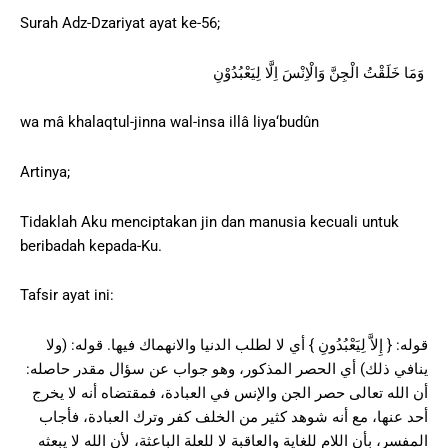
Surah Adz-Dzariyat ayat ke-56;
وَمَا خَلَقْتُ الْجِنَّ وَالْاِنْسَ اِلَّا لِيَعْبُدُوْنِ
wa mâ khalaqtul-jinna wal-insa illâ liya‘budûn
Artinya;
Tidaklah Aku menciptakan jin dan manusia kecuali untuk
beribadah kepada-Ku.
Tafsir ayat ini:
قوله: { إِلاَّ لِيَعْبُدُونِ } أي لا لطلب الدنيا والانهماك فيها. قوله: (ولا
ينافي ذلك) أي الحصر المذكور، وهو جواب عن سؤال مقدر حاصله:
أن الله تعالى حصر الجن والإنس في العبادة، فمقتضاه أنه لا يخرج
أحد عنها، مع أنه شوهد كثير من الخلف كفر وترك العبادة، فأجاب
المفسر، بأن اللام للغاية والعاقبة لا للعلة الباعثة، لأن الله لا يبعثه