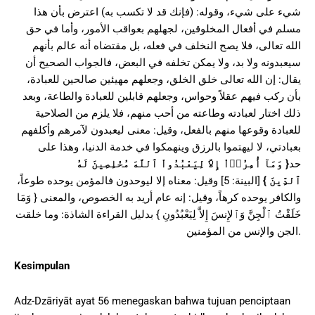
شيء على شيء، وقوله: (فإنك قد لا تكسب به) اعترض بأن هذا
مسلم في أفعال المخلوقين، لجهلهم بعواقب الأمور، وأما في حق
الله تعالى، فلا يصح النخلف في فعله، بل مقتضاه أنه عالم بأنهم
سيعبدونه ولا بد، ولا يمكن تخلفه في البعض، فالجواب الصحيح أن
يقال: إن الله تعالى خلق الخلق، وجعلهم مهيئين صالحين للعبادة،
بأن ركب فيهم عقلاً وحواس، وجعلهم قابلين للعبادة والطاعة، وبعد
ذلك اختار لعبادته وطاعته من أحب منهم، فلا يلزم من الصلاحية
للعبادة وقوعها منهم بالفعل، وقيل: معنى ليعبدون لآمرهم وأكلفهم
بعبادتي، لا ليهتموا بالرزق وينهمكوا في خدمة الدنيا، وهذا على
وَمَآ أُمِرُوۤاْ إِلاَّ لِيَعْبُدُواْ ٱللَّهَ مُخْلِصِينَ لَهُ
{
حد
[البينة: 5] وقيل: معناه إلا ليوحدون فالمؤمن يوحده طوعاً،
}
ٱلدِّينَ
والكافر يوحده كرهاً، وقيل: إنه عام أريد به الخصوص، والمعنى { وَمَا
خَلَقْتُ ٱلْجِنَّ وَٱلإِنسَ إِلاَّ لِيَعْبُدُونِ } بدليل القراءة الشاذة: وما خلقت
الجن والإنس من المؤمنين.
Kesimpulan
Adz-Dzāriyāt ayat 56 menegaskan bahwa tujuan penciptaan