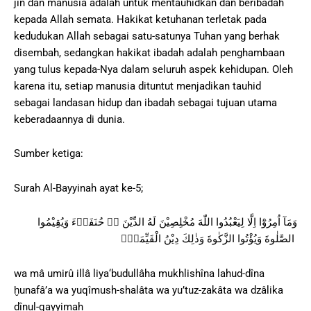
jin dan manusia adalah untuk mentauhidkan dan beribadah
kepada Allah semata. Hakikat ketuhanan terletak pada
kedudukan Allah sebagai satu-satunya Tuhan yang berhak
disembah, sedangkan hakikat ibadah adalah penghambaan
yang tulus kepada-Nya dalam seluruh aspek kehidupan. Oleh
karena itu, setiap manusia dituntut menjadikan tauhid
sebagai landasan hidup dan ibadah sebagai tujuan utama
keberadaannya di dunia.
Sumber ketiga:
Surah Al-Bayyinah ayat ke-5;
وَمَآ اُمِرُوْٓا اِلَّا لِيَعْبُدُوا اللّٰهَ مُخْلِصِيْنَ لَهُ الدِّيْنَ ەۙ حُنَفَاۤءَ وَيُقِيْمُوا
الصَّلٰوةَ وَيُؤْتُوا الزَّكٰوةَ وَذٰلِكَ دِيْنُ الْقَيِّمَةِۗ
wa mâ umirû illâ liya‘budullâha mukhlishîna lahud-dîna
ḫunafâ’a wa yuqîmush-shalâta wa yu’tuz-zakâta wa dzâlika
dînul-qayyimah