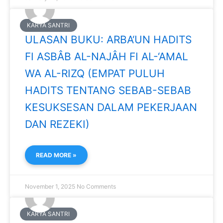
KARYA SANTRI
ULASAN BUKU: ARBA‘UN HADITS
FI ASBÂB AL-NAJÂH FI AL-‘AMAL
WA AL-RIZQ (EMPAT PULUH
HADITS TENTANG SEBAB-SEBAB
KESUKSESAN DALAM PEKERJAAN
DAN REZEKI)
READ MORE »
November 1, 2025
No Comments
KARYA SANTRI