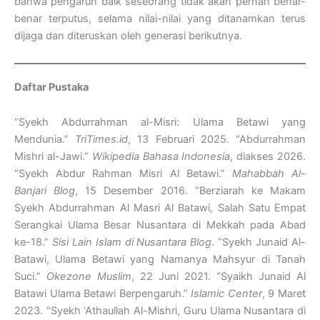
bahwa pengaruh baik seseorang tidak akan pernah benar-
benar terputus, selama nilai-nilai yang ditanamkan terus
dijaga dan diteruskan oleh generasi berikutnya.
Daftar Pustaka
“Syekh Abdurrahman al-Misri: Ulama Betawi yang
Mendunia.”
TriTimes.id
, 13 Februari 2025. “Abdurrahman
Mishri al-Jawi.”
Wikipedia Bahasa Indonesia
, diakses 2026.
“Syekh Abdur Rahman Misri Al Betawi.”
Mahabbah Al-
Banjari Blog
, 15 Desember 2016. “Berziarah ke Makam
Syekh Abdurrahman Al Masri Al Batawi, Salah Satu Empat
Serangkai Ulama Besar Nusantara di Mekkah pada Abad
ke-18.”
Sisi Lain Islam di Nusantara Blog
. “Syekh Junaid Al-
Batawi, Ulama Betawi yang Namanya Mahsyur di Tanah
Suci.”
Okezone Muslim
, 22 Juni 2021. “Syaikh Junaid Al
Batawi Ulama Betawi Berpengaruh.”
Islamic Center
, 9 Maret
2023. “Syekh ‘Athaullah Al-Mishri, Guru Ulama Nusantara di