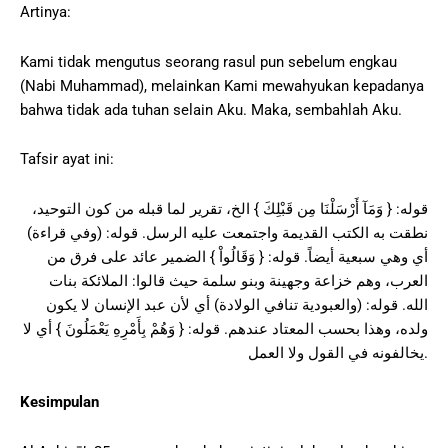
Artinya:
Kami tidak mengutus seorang rasul pun sebelum engkau
(Nabi Muhammad), melainkan Kami mewahyukan kepadanya
bahwa tidak ada tuhan selain Aku. Maka, sembahlah Aku.
Tafsir ayat ini:
قوله: { وَمَآ أَرْسَلْنَا مِن قَبْلِكَ } الخ، تقرير لما قبله من كون التوحيد،
نطقت به الكتب القديمة واجتمعت عليه الرسل. قوله: (وفي قراءة)
أي وهي سبعية أيضاً. قوله: { وَقَالُواْ } الضمير عائد على فرق من
العرب، وهم خزاعة وجهينة وبنو سلمة حيث قالوا: الملائكة بنات
الله. قوله: (والعبودية تنافي الولادة) أي لأن عبد الإنسان لا يكون
ولده، وهذا بحسب المعتاد عندهم. قوله: { وَهُمْ بِأَمْرِهِ يَعْمَلُونَ } أي لا
يخالفونه في القول ولا العمل.
Kesimpulan