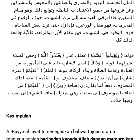
الملل الخمسة: اليهود والنصارى والصابئين والمجوس والمشركين،
وعن فروعها من جميع الاعتقادات الباطلة وتوابع ذلك، وهو مقام
المتقين، فإذا ترقى العبد منه إلى ترك الشبهات، خوف الوقوع في
المحرمات، فهو مقام الورعين، فإذا زاد حتى ترك بعض المباحاة،
خوف الوقوع في الشبهات، فهو مقام الأورع والزاهد، فالآية جامعة
لذلك كله.
قوله: { وَيُقِيمُواْ ٱلصَّلاَةَ } عطف على { يَعْبُدُواْ ٱللَّهَ } وخص الصلاة
لشرفهما. قوله: { وَذَلِكَ } اسم الإشارة عائد على المأمور به من
العبادة وإقامة الصلاة وإيتاء الزكاة. قوله: (الملة) { ٱلقَيِّمَةِ } قدره
إشارة إلى أن { دِينُ } مضاف لمحذوف، و { ٱلقَيِّمَةِ } صفة لذلك
المحذوف، دفعاً لما يقال: إن إضافة { دِينُ } إلى { ٱلقَيِّمَةِ } من
اضافة الموصوف إلى صفته، وهي بمنزلة إضافة الشيء إلى نفسه،
وفيها خلاف.
Kesimpulan
Al-Bayyinah ayat 5 menegaskan bahwa tujuan utama
manusia adalah
beribadah kepada Allah dengan memurnikan