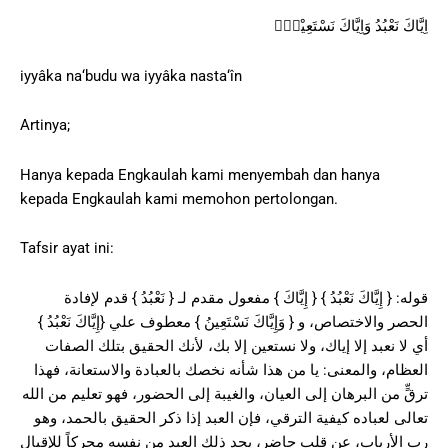
اِيَّاكَ نَعْبُدُ وَاِيَّاكَ نَسْتَعِيْنُۗ
iyyâka na‘budu wa iyyâka nasta‘în
Artinya;
Hanya kepada Engkaulah kami menyembah dan hanya
kepada Engkaulah kami memohon pertolongan.
Tafsir ayat ini:
قوله: { إِيَّاكَ نَعْبُدُ } { إِيَّاكَ } مفعول مقدم لـ { نَعْبُدُ } قدم لإفادة
الحصر والاختصاص، و { وَإِيَّاكَ نَسْتَعِينُ } معطوف علي {إِيَّاكَ نَعْبُدُ }
أي لا نعبد إلا إياك، ولا نستعين إلا بك، لأنك الحقيق بتلك الصفات
العظام، والمعنى: يا من هذا شأنه نخصك بالعبادة والاستعانة، فهذا
ترقٍّ من البرهان إلى العيان، والغيبة إلى الحضور، فهو تعليم من الله
تعالى لعباده كيفية الترقي، فإن العبد إذا ذكر الحقيق بالحمد، وهو
رب الأرباب، عن قلب حاضر، يجد ذلك العبد من نفسه محركاً للإقبال