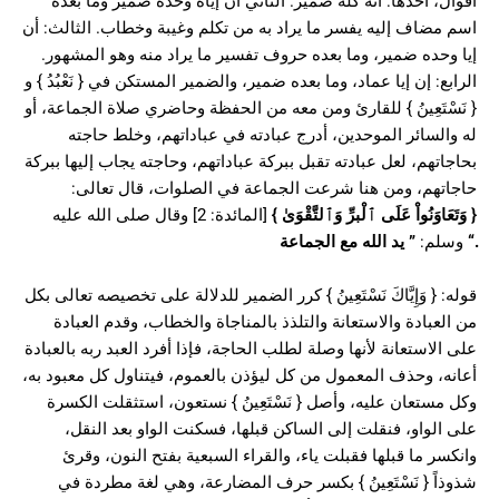
أقوال، أحدها: أنه كله ضمير. الثاني أن إياه وحده ضمير وما بعده
اسم مضاف إليه يفسر ما يراد به من تكلم وغيبة وخطاب. الثالث: أن
إيا وحده ضمير، وما بعده حروف تفسير ما يراد منه وهو المشهور.
الرابع: إن إيا عماد، وما بعده ضمير، والضمير المستكن في { نَعْبُدُ } و
{ نَسْتَعِينُ } للقارئ ومن معه من الحفظة وحاضري صلاة الجماعة، أو
له والسائر الموحدين، أدرج عبادته في عباداتهم، وخلط حاجته
بحاجاتهم، لعل عبادته تقبل ببركة عباداتهم، وحاجته يجاب إليها ببركة
حاجاتهم، ومن هنا شرعت الجماعة في الصلوات، قال تعالى:
[المائدة: 2] وقال صلى الله عليه
}
وَتَعَاوَنُواْ عَلَى ٱلْبرِّ وَٱلتَّقْوَىٰ
{
يد الله مع الجماعة
”
وسلم:
“.
قوله: { وَإِيَّاكَ نَسْتَعِينُ } كرر الضمير للدلالة على تخصيصه تعالى بكل
من العبادة والاستعانة والتلذذ بالمناجاة والخطاب، وقدم العبادة
على الاستعانة لأنها وصلة لطلب الحاجة، فإذا أفرد العبد ربه بالعبادة
أعانه، وحذف المعمول من كل ليؤذن بالعموم، فيتناول كل معبود به،
وكل مستعان عليه، وأصل { نَسْتَعِينُ } نستعون، استثقلت الكسرة
على الواو، فنقلت إلى الساكن قبلها، فسكنت الواو بعد النقل،
وانكسر ما قبلها فقبلت ياء، والقراء السبعية بفتح النون، وقرئ
شذوذاً { نَسْتَعِينُ } بكسر حرف المضارعة، وهي لغة مطردة في