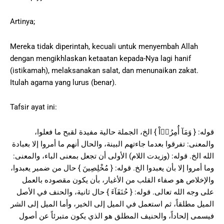
Artinya;
Mereka tidak diperintah, kecuali untuk menyembah Allah
dengan mengikhlaskan ketaatan kepada-Nya lagi hanif
(istikamah), melaksanakan salat, dan menunaikan zakat.
Itulah agama yang lurus (benar).
Tafsir ayat ini:
قوله: { وَمَآ أُمِرُوۤاْ } الخ، الجملة حالية مفيدة لقبح ما فعلوا،
والمعنى: تفرقوا بعدما جاءتهم البينة، والحال أنهم ما أمروا إلا بعبادة
الله الخ. قوله: (وزيدت اللام) الأولى أن تجعل بمعنى الباء، والمعنى:
وما أمروا إلا بأن يعبدوا الخ. قوله: { مُخْلِصِينَ } حال من ضمير يعبدوا،
والإخلاص هو صفاء القلب من الأغيار، بأن يكون مقصوده بالعمل
على وجه الله تعالى. قوله: { حُنَفَآءَ } حال ثانية، والحنف في الأصل
الميل مطلقاً، ثم استعمل في الميل إلى الخير، وأما الميل إلى الشر
فيسمى إلحاداً، والحنيف المطلق هو الذي يكون متبرئاً عن أصول