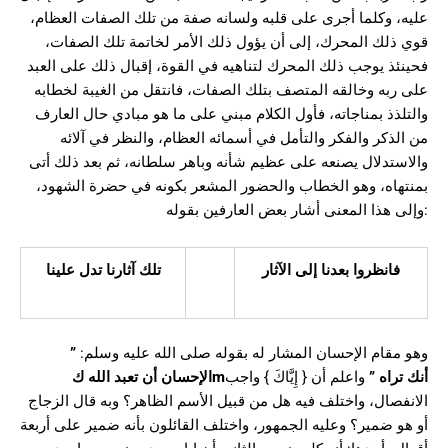
عليه، وكلما أجرى على قلبه ولسانه صفة من تلك الصفات العظام،
قوي ذلك المحرك، إلى أن يؤول ذلك الأمر لخاتمة تلك الصفات،
فحينئذ يوجب ذلك المحرك لتناهيه في القوة، إقبال ذلك على العبد
على ربه وخالقه المتصف بتلك الصفات، فانتقل من الغيبة لخطابه
والتلذذ بمناجاته، فأول الكلام مبني على ما هو مبادي حال العارف
من الذكر والفكر والتأمل في أسمائه العظام، والنظر في آلائه
والاستدلال يصنعه على عظيم شأنه وباهر سلطانه، ثم بعد ذلك أتى
بمنتهاه، وهو الخطاب والحضور المشعر بكونه في حضرة الشهود،
وإلى هذا المعنى أشار بعض العارفين بقوله:
فانظروا بعدنا إلى الآثار
تلك آثارنا تدل علينا
”
وهو مقام الإحسان المشار له بقوله صلى الله عليه وسلم:
الإحسان أن تعبد الله ك
m
واعلم أن { إِيَّاكَ } واجب
”
أنك تراه
الانفصال، واختلف فيه هل من قبيل الأسم الظاهر؟ وبه قال الزجاج
أو هو ضمير؟ وعليه الجمهور، واختلف القائلون بأنه ضمير على أربعة