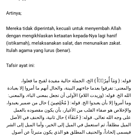
Artinya;
Mereka tidak diperintah, kecuali untuk menyembah Allah
dengan mengikhlaskan ketaatan kepada-Nya lagi hanif
(istikamah), melaksanakan salat, dan menunaikan zakat.
Itulah agama yang lurus (benar).
Tafsir ayat ini:
قوله: { وَمَآ أُمِرُوۤاْ } الخ، الجملة حالية مفيدة لقبح ما فعلوا،
والمعنى: تفرقوا بعدما جاءتهم البينة، والحال أنهم ما أمروا إلا بعبادة
الله الخ. قوله: (وزيدت اللام) الأولى أن تجعل بمعنى الباء، والمعنى:
وما أمروا إلا بأن يعبدوا الخ. قوله: { مُخْلِصِينَ } حال من ضمير يعبدوا،
والإخلاص هو صفاء القلب من الأغيار، بأن يكون مقصوده بالعمل
على وجه الله تعالى. قوله: { حُنَفَآءَ } حال ثانية، والحنف في الأصل
الميل مطلقاً، ثم استعمل في الميل إلى الخير، وأما الميل إلى الشر
فيسمى إلحاداً، والحنيف المطلق هو الذي يكون متبرئاً عن أصول