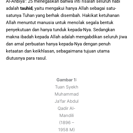
Al-Anbiyā’: 25 menegaskan bahwa inti risalah seluruh nabi
adalah
tauhid
, yaitu mengakui hanya Allah sebagai satu-
satunya Tuhan yang berhak disembah. Hakikat ketuhanan
Allah menuntut manusia untuk menolak segala bentuk
penyekutuan dan hanya tunduk kepada-Nya. Sedangkan
makna ibadah kepada Allah adalah mengabdikan seluruh jiwa
dan amal perbuatan hanya kepada-Nya dengan penuh
ketaatan dan keikhlasan, sebagaimana tujuan utama
diutusnya para rasul.
Gambar 1:
Tuan Syekh
Muhammad
Ja’far Abdul
Qadir Al-
Mandili
(1896 –
1958 M)