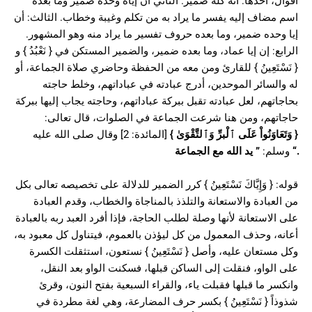
أقوال، أحدها: أنه كله ضمير. الثاني أن إياه وحده ضمير وما بعده
اسم مضاف إليه يفسر ما يراد به من تكلم وغيبة وخطاب. الثالث: أن
إيا وحده ضمير، وما بعده حروف تفسير ما يراد منه وهو المشهور.
الرابع: إن إيا عماد، وما بعده ضمير، والضمير المستكن في { نَعْبُدُ } و
{ نَسْتَعِينُ } للقارئ ومن معه من الحفظة وحاضري صلاة الجماعة، أو
له والسائر الموحدين، أدرج عبادته في عباداتهم، وخلط حاجته
بحاجاتهم، لعل عبادته تقبل ببركة عباداتهم، وحاجته يجاب إليها ببركة
حاجاتهم، ومن هنا شرعت الجماعة في الصلوات، قال تعالى:
[المائدة: 2] وقال صلى الله عليه
}
وَتَعَاوَنُواْ عَلَى ٱلْبرِّ وَٱلتَّقْوَىٰ
{
يد الله مع الجماعة
”
وسلم:
“.
قوله: { وَإِيَّاكَ نَسْتَعِينُ } كرر الضمير للدلالة على تخصيصه تعالى بكل
من العبادة والاستعانة والتلذذ بالمناجاة والخطاب، وقدم العبادة
على الاستعانة لأنها وصلة لطلب الحاجة، فإذا أفرد العبد ربه بالعبادة
أعانه، وحذف المعمول من كل ليؤذن بالعموم، فيتناول كل معبود به،
وكل مستعان عليه، وأصل { نَسْتَعِينُ } نستعون، استثقلت الكسرة
على الواو، فنقلت إلى الساكن قبلها، فسكنت الواو بعد النقل،
وانكسر ما قبلها فقبلت ياء، والقراء السبعية بفتح النون، وقرئ
شذوذاً { نَسْتَعِينُ } بكسر حرف المضارعة، وهي لغة مطردة في