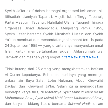
Syekh Ja’far aktif dalam berbagai organisasi keislaman: al-
Ittihadiah Islamiyah Tapanuli, Majelis Islam Tinggi Tapanuli,
Partai Masyumi Tapanuli, Nahdlatul Ulama Tapanuli, hingga
Organisasi Jihad Batanggadis. Menjelang Pemilu 1955,
Syekh Ja’far bersama Syekh Musthafa Husein dan Syekh
Ya’qub membuat dan menandatangani amanat tertulis pada
24 September 1955 — yang di antaranya menyerukan umat
Islam untuk mempertahankan akidah Ahlussunnah wal
Jama’ah dan mazhab yang empat.
Start News
Start News
Tidak kurang dari 25 orang yang mengkhatamkan hafalan
Al-Qur’an kepadanya. Beberapa muridnya yang menonjol
antara lain Buya Safar, Lobe Nukman, Abdul Khuwailid
Daulay, dan Khuwailid Ja’far. Selain itu ia meninggalkan
beberapa karya tulis, di antaranya
Syair Maulud Nabi Besar
Muhammad Saw.
,
Syair Mikraj Nabi Besar Muhammad Saw.
,
dan karya di bidang hadis bernama
Sulamul Hadis
dalam