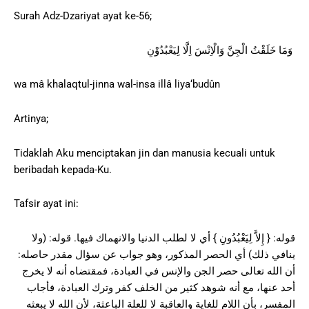
Surah Adz-Dzariyat ayat ke-56;
وَمَا خَلَقْتُ الْجِنَّ وَالْاِنْسَ اِلَّا لِيَعْبُدُوْنِ
wa mâ khalaqtul-jinna wal-insa illâ liya‘budûn
Artinya;
Tidaklah Aku menciptakan jin dan manusia kecuali untuk
beribadah kepada-Ku.
Tafsir ayat ini:
قوله: { إِلاَّ لِيَعْبُدُونِ } أي لا لطلب الدنيا والانهماك فيها. قوله: (ولا
ينافي ذلك) أي الحصر المذكور، وهو جواب عن سؤال مقدر حاصله:
أن الله تعالى حصر الجن والإنس في العبادة، فمقتضاه أنه لا يخرج
أحد عنها، مع أنه شوهد كثير من الخلف كفر وترك العبادة، فأجاب
المفسر، بأن اللام للغاية والعاقبة لا للعلة الباعثة، لأن الله لا يبعثه