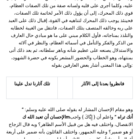
عليه، وكلما أجرى على قلبه ولسانه صفة من تلك الصفات العظام،
قوي ذلك المحرك، إلى أن يؤول ذلك الأمر لخاتمة تلك الصفات،
فحينئذ يوجب ذلك المحرك لتناهيه في القوة، إقبال ذلك على العبد
على ربه وخالقه المتصف بتلك الصفات، فانتقل من الغيبة لخطابه
والتلذذ بمناجاته، فأول الكلام مبني على ما هو مبادي حال العارف
من الذكر والفكر والتأمل في أسمائه العظام، والنظر في آلائه
والاستدلال يصنعه على عظيم شأنه وباهر سلطانه، ثم بعد ذلك أتى
بمنتهاه، وهو الخطاب والحضور المشعر بكونه في حضرة الشهود،
وإلى هذا المعنى أشار بعض العارفين بقوله:
فانظروا بعدنا إلى الآثار
تلك آثارنا تدل علينا
”
وهو مقام الإحسان المشار له بقوله صلى الله عليه وسلم:
الإحسان أن تعبد الله ك
m
واعلم أن { إِيَّاكَ } واجب
”
أنك تراه
الانفصال، واختلف فيه هل من قبيل الأسم الظاهر؟ وبه قال الزجاج
أو هو ضمير؟ وعليه الجمهور، واختلف القائلون بأنه ضمير على أربعة