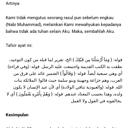
Artinya:
Kami tidak mengutus seorang rasul pun sebelum engkau
(Nabi Muhammad), melainkan Kami mewahyukan kepadanya
bahwa tidak ada tuhan selain Aku. Maka, sembahlah Aku.
Tafsir ayat ini:
قوله: { وَمَآ أَرْسَلْنَا مِن قَبْلِكَ } الخ، تقرير لما قبله من كون التوحيد،
نطقت به الكتب القديمة واجتمعت عليه الرسل. قوله: (وفي قراءة)
أي وهي سبعية أيضاً. قوله: { وَقَالُواْ } الضمير عائد على فرق من
العرب، وهم خزاعة وجهينة وبنو سلمة حيث قالوا: الملائكة بنات
الله. قوله: (والعبودية تنافي الولادة) أي لأن عبد الإنسان لا يكون
ولده، وهذا بحسب المعتاد عندهم. قوله: { وَهُمْ بِأَمْرِهِ يَعْمَلُونَ } أي لا
يخالفونه في القول ولا العمل.
Kesimpulan