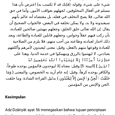
شيء على شيء، وقوله: (فإنك قد لا تكسب به) اعترض بأن هذا
مسلم في أفعال المخلوقين، لجهلهم بعواقب الأمور، وأما في حق
الله تعالى، فلا يصح النخلف في فعله، بل مقتضاه أنه عالم بأنهم
سيعبدونه ولا بد، ولا يمكن تخلفه في البعض، فالجواب الصحيح أن
يقال: إن الله تعالى خلق الخلق، وجعلهم مهيئين صالحين للعبادة،
بأن ركب فيهم عقلاً وحواس، وجعلهم قابلين للعبادة والطاعة، وبعد
ذلك اختار لعبادته وطاعته من أحب منهم، فلا يلزم من الصلاحية
للعبادة وقوعها منهم بالفعل، وقيل: معنى ليعبدون لآمرهم وأكلفهم
بعبادتي، لا ليهتموا بالرزق وينهمكوا في خدمة الدنيا، وهذا على
وَمَآ أُمِرُوۤاْ إِلاَّ لِيَعْبُدُواْ ٱللَّهَ مُخْلِصِينَ لَهُ
{
حد
[البينة: 5] وقيل: معناه إلا ليوحدون فالمؤمن يوحده طوعاً،
}
ٱلدِّينَ
والكافر يوحده كرهاً، وقيل: إنه عام أريد به الخصوص، والمعنى { وَمَا
خَلَقْتُ ٱلْجِنَّ وَٱلإِنسَ إِلاَّ لِيَعْبُدُونِ } بدليل القراءة الشاذة: وما خلقت
الجن والإنس من المؤمنين.
Kesimpulan
Adz-Dzāriyāt ayat 56 menegaskan bahwa tujuan penciptaan