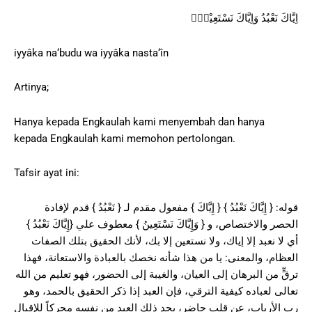
اِيَّاكَ نَعْبُدُ وَاِيَّاكَ نَسْتَعِيْنُۗ
iyyâka na‘budu wa iyyâka nasta‘în
Artinya;
Hanya kepada Engkaulah kami menyembah dan hanya
kepada Engkaulah kami memohon pertolongan.
Tafsir ayat ini:
قوله: { إِيَّاكَ نَعْبُدُ } { إِيَّاكَ } مفعول مقدم لـ { نَعْبُدُ } قدم لإفادة
الحصر والاختصاص، و { وَإِيَّاكَ نَسْتَعِينُ } معطوف علي {إِيَّاكَ نَعْبُدُ }
أي لا نعبد إلا إياك، ولا نستعين إلا بك، لأنك الحقيق بتلك الصفات
العظام، والمعنى: يا من هذا شأنه نخصك بالعبادة والاستعانة، فهذا
ترقٍّ من البرهان إلى العيان، والغيبة إلى الحضور، فهو تعليم من الله
تعالى لعباده كيفية الترقي، فإن العبد إذا ذكر الحقيق بالحمد، وهو
رب الأرباب، عن قلب حاضر، يجد ذلك العبد من نفسه محركاً للإقبال