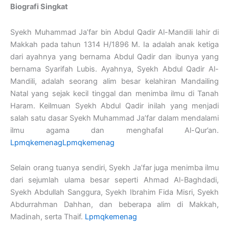
Biografi Singkat
Syekh Muhammad Ja’far bin Abdul Qadir Al-Mandili lahir di
Makkah pada tahun 1314 H/1896 M. Ia adalah anak ketiga
dari ayahnya yang bernama Abdul Qadir dan ibunya yang
bernama Syarifah Lubis. Ayahnya, Syekh Abdul Qadir Al-
Mandili, adalah seorang alim besar kelahiran Mandailing
Natal yang sejak kecil tinggal dan menimba ilmu di Tanah
Haram. Keilmuan Syekh Abdul Qadir inilah yang menjadi
salah satu dasar Syekh Muhammad Ja’far dalam mendalami
ilmu agama dan menghafal Al-Qur’an.
Lpmqkemenag
Lpmqkemenag
Selain orang tuanya sendiri, Syekh Ja’far juga menimba ilmu
dari sejumlah ulama besar seperti Ahmad Al-Baghdadi,
Syekh Abdullah Sanggura, Syekh Ibrahim Fida Misri, Syekh
Abdurrahman Dahhan, dan beberapa alim di Makkah,
Madinah, serta Thaif.
Lpmqkemenag