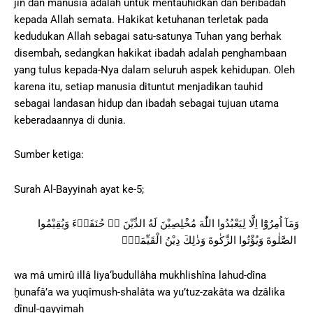
jin dan manusia adalah untuk mentauhidkan dan beribadah
kepada Allah semata. Hakikat ketuhanan terletak pada
kedudukan Allah sebagai satu-satunya Tuhan yang berhak
disembah, sedangkan hakikat ibadah adalah penghambaan
yang tulus kepada-Nya dalam seluruh aspek kehidupan. Oleh
karena itu, setiap manusia dituntut menjadikan tauhid
sebagai landasan hidup dan ibadah sebagai tujuan utama
keberadaannya di dunia.
Sumber ketiga:
Surah Al-Bayyinah ayat ke-5;
وَمَآ اُمِرُوْٓا اِلَّا لِيَعْبُدُوا اللّٰهَ مُخْلِصِيْنَ لَهُ الدِّيْنَ ەۙ حُنَفَاۤءَ وَيُقِيْمُوا
الصَّلٰوةَ وَيُؤْتُوا الزَّكٰوةَ وَذٰلِكَ دِيْنُ الْقَيِّمَةِۗ
wa mâ umirû illâ liya‘budullâha mukhlishîna lahud-dîna
ḫunafâ’a wa yuqîmush-shalâta wa yu’tuz-zakâta wa dzâlika
dînul-qayyimah