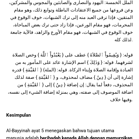
الملل الخمسة: اليهود والنصارى والصابئين والمجوس والمشركين،
وعن فروعها من جميع الاعتقادات الباطلة وتوابع ذلك، وهو مقام
المتقين، فإذا ترقى العبد منه إلى ترك الشبهات، خوف الوقوع في
المحرمات، فهو مقام الورعين، فإذا زاد حتى ترك بعض المباحاة،
خوف الوقوع في الشبهات، فهو مقام الأورع والزاهد، فالآية جامعة
لذلك كله.
قوله: { وَيُقِيمُواْ ٱلصَّلاَةَ } عطف على { يَعْبُدُواْ ٱللَّهَ } وخص الصلاة
لشرفهما. قوله: { وَذَلِكَ } اسم الإشارة عائد على المأمور به من
العبادة وإقامة الصلاة وإيتاء الزكاة. قوله: (الملة) { ٱلقَيِّمَةِ } قدره
إشارة إلى أن { دِينُ } مضاف لمحذوف، و { ٱلقَيِّمَةِ } صفة لذلك
المحذوف، دفعاً لما يقال: إن إضافة { دِينُ } إلى { ٱلقَيِّمَةِ } من
اضافة الموصوف إلى صفته، وهي بمنزلة إضافة الشيء إلى نفسه،
وفيها خلاف.
Kesimpulan
Al-Bayyinah ayat 5 menegaskan bahwa tujuan utama
manusia adalah
beribadah kepada Allah dengan memurnikan