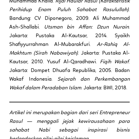
Muhammad Khalid.
Rijal Haular Rasul (Karakteristik
Perihidup Enam Puluh Sahabat Rasulullah)
.
Bandung: CV Diponegoro, 2009. Ali Muhammad
Ash-Shallabi.
Utsman bin Affan: Dzun Nurain
.
Jakarta: Pustaka Al-Kautsar, 2014. Syaikh
Shafiyyurrahman Al-Mubarakfuri.
Ar-Rahiq Al-
Makhtum (Sirah Nabawiyah)
. Jakarta: Pustaka Al-
Kautsar, 2010. Yusuf Al-Qaradhawi.
Fiqih Wakaf
.
Jakarta: Dompet Dhuafa Republika, 2005. Badan
Wakaf Indonesia.
Sejarah dan Perkembangan
Wakaf dalam Peradaban Islam
. Jakarta: BWI, 2018.
Artikel ini merupakan bagian dari seri Entrepreneur
Rasul — menggali jejak kewirausahaan para
sahabat Nabi sebagai inspirasi bisnis
berlandaskan nilai-nilai keislaman.