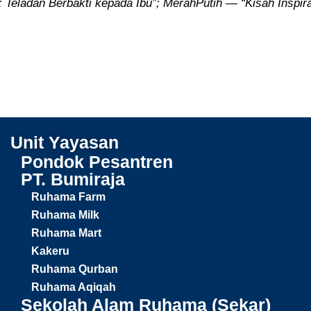
Teladan Berbakti kepada Ibu”; MerahPutih — “Kisah Inspirat
Unit Yayasan
Pondok Pesantren
PT. Bumiraja
Ruhama Farm
Ruhama Milk
Ruhama Mart
Kakeru
Ruhama Qurban
Ruhama Aqiqah
Sekolah Alam Ruhama (Sekar)