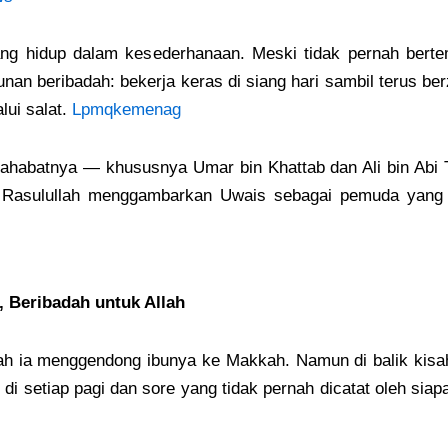
yang hidup dalam kesederhanaan. Meski tidak pernah berte
nan beribadah: bekerja keras di siang hari sambil terus be
lui salat.
Lpmqkemenag
ahabatnya — khususnya Umar bin Khattab dan Ali bin Abi T
Rasulullah menggambarkan Uwais sebagai pemuda yang “tid
 Beribadah untuk Allah
h ia menggendong ibunya ke Makkah. Namun di balik kisah 
, di setiap pagi dan sore yang tidak pernah dicatat oleh si