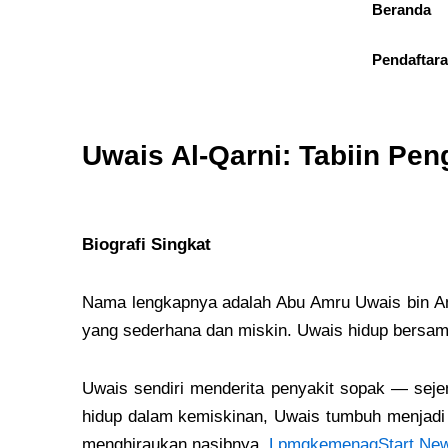
Beranda
Skip
to
Pendaftar
content
Uwais Al-Qarni: Tabiin Pen
Biografi Singkat
Nama lengkapnya adalah Abu Amru Uwais bin Amir
yang sederhana dan miskin. Uwais hidup bersama
Uwais sendiri menderita penyakit sopak — seje
hidup dalam kemiskinan, Uwais tumbuh menjadi 
menghiraukan nasibnya.
Lpmqkemenag
Start Ne