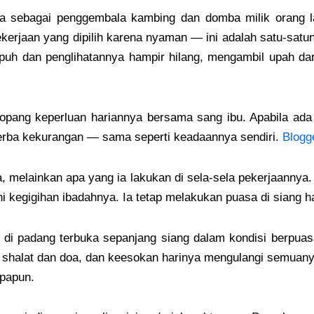
nnya sebagai penggembala kambing dan domba milik orang l
pekerjaan yang dipilih karena nyaman — ini adalah satu-sat
mpuh dan penglihatannya hampir hilang, mengambil upah da
pang keperluan hariannya bersama sang ibu. Apabila ad
erba kekurangan — sama seperti keadaannya sendiri.
Blogg
, melainkan apa yang ia lakukan di sela-sela pekerjaanny
 kegigihan ibadahnya. Ia tetap melakukan puasa di siang h
k di padang terbuka sepanjang siang dalam kondisi berpua
alat dan doa, dan keesokan harinya mengulangi semuanya 
apapun.