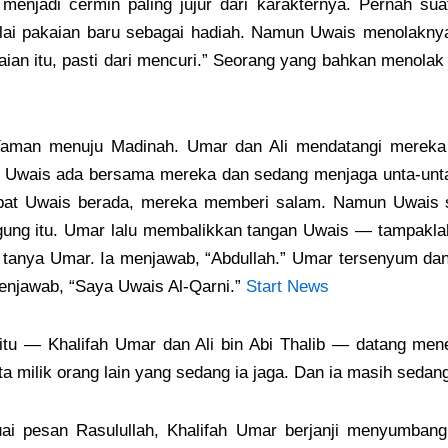
njadi cermin paling jujur dari karakternya. Pernah suat
i pakaian baru sebagai hadiah. Namun Uwais menolaknya s
n itu, pasti dari mencuri.” Seorang yang bahkan menolak 
i Yaman menuju Madinah. Umar dan Ali mendatangi merek
Uwais ada bersama mereka dan sedang menjaga unta-unta 
pat Uwais berada, mereka memberi salam. Namun Uwais s
ung itu. Umar lalu membalikkan tangan Uwais — tampaklah 
tanya Umar. Ia menjawab, “Abdullah.” Umar tersenyum dan
enjawab, “Saya Uwais Al-Qarni.”
Start News
 itu — Khalifah Umar dan Ali bin Abi Thalib — datang mene
ta milik orang lain yang sedang ia jaga. Dan ia masih sedang
ai pesan Rasulullah, Khalifah Umar berjanji menyumbang