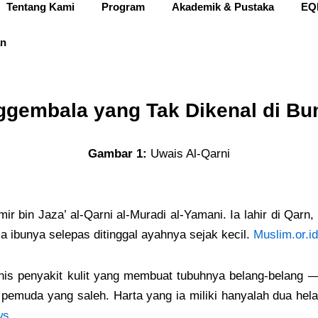
Tentang Kami
Program
Akademik & Pustaka
EQ
an
ggembala yang Tak Dikenal di Bu
Gambar 1:
Uwais Al-Qarni
 bin Jaza’ al-Qarni al-Muradi al-Yamani. Ia lahir di Qarn,
 ibunya selepas ditinggal ayahnya sejak kecil.
Muslim.or.id
nis penyakit kulit yang membuat tubuhnya belang-belang — 
pemuda yang saleh. Harta yang ia miliki hanyalah dua hela
ws