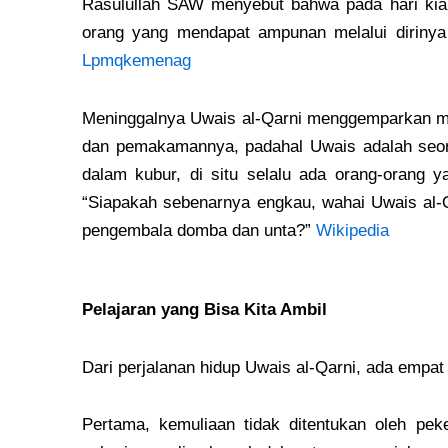
Rasulullah SAW menyebut bahwa pada hari kia
orang yang mendapat ampunan melalui dirinya
Lpmqkemenag
Meninggalnya Uwais al-Qarni menggemparkan ma
dan pemakamannya, padahal Uwais adalah seora
dalam kubur, di situ selalu ada orang-orang 
“Siapakah sebenarnya engkau, wahai Uwais al-Q
pengembala domba dan unta?”
Wikipedia
Pelajaran yang Bisa Kita Ambil
Dari perjalanan hidup Uwais al-Qarni, ada emp
Pertama, kemuliaan tidak ditentukan oleh pek