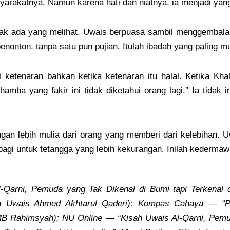
rakatnya. Namun karena hati dan niatnya, ia menjadi yang pa
idak ada yang melihat. Uwais berpuasa sambil menggembala 
enonton, tanpa satu pun pujian. Itulah ibadah yang paling mu
i ketenaran bahkan ketika ketenaran itu halal. Ketika K
amba yang fakir ini tidak diketahui orang lagi.” Ia tidak 
gan lebih mulia dari orang yang memberi dari kelebihan.
rbagi untuk tetangga yang lebih kekurangan. Inilah kedermaw
arni, Pemuda yang Tak Dikenal di Bumi tapi Terkenal di
na Uwais Ahmed Akhtarul Qaderi); Kompas Cahaya — “Pe
B Rahimsyah); NU Online — “Kisah Uwais Al-Qarni, Pemud