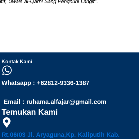
if, Uwais al-Qarni Sang Penghuni Langit”.
Kontak Kami
Whatsapp : +62812-9336-1387
Email : ruhama.alfajar@gmail.com
Temukan Kami
Rt.06/03 Jl. Aryaguna,Kp. Kaliputih Kab.