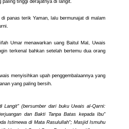
ling tinggi derajatnya di langit.
di panas terik Yaman, lalu bermunajat di malam
rni.
halifah Umar menawarkan uang Baitul Mal, Uwais
ingin terkenal bahkan setelah bertemu dua orang
 Uwais menyisihkan upah penggembalaannya yang
anan yang paling bersih.
 Langit” (bersumber dari buku Uwais al-Qarni:
rjuangan dan Bakti Tanpa Batas kepada Ibu”
a Istimewa di Mata Rasulullah”; Masjid Ismuhu