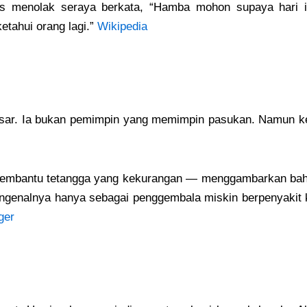
s menolak seraya berkata, “Hamba mohon supaya hari ini
ketahui orang lagi.”
Wikipedia
esar. Ia bukan pemimpin yang memimpin pasukan. Namun ke
k membantu tetangga yang kekurangan — menggambarkan bahwa
enalnya hanya sebagai penggembala miskin berpenyakit ku
ger