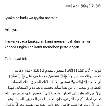
اِيَّاكَ نَعْبُدُ وَاِيَّاكَ نَسْتَعِيْنُۗ
iyyâka na‘budu wa iyyâka nasta‘în
Artinya;
Hanya kepada Engkaulah kami menyembah dan hanya
kepada Engkaulah kami memohon pertolongan.
Tafsir ayat ini:
قوله: { إِيَّاكَ نَعْبُدُ } { إِيَّاكَ } مفعول مقدم لـ { نَعْبُدُ } قدم لإفادة
الحصر والاختصاص، و { وَإِيَّاكَ نَسْتَعِينُ } معطوف علي {إِيَّاكَ نَعْبُدُ }
أي لا نعبد إلا إياك، ولا نستعين إلا بك، لأنك الحقيق بتلك الصفات
العظام، والمعنى: يا من هذا شأنه نخصك بالعبادة والاستعانة، فهذا
ترقٍّ من البرهان إلى العيان، والغيبة إلى الحضور، فهو تعليم من الله
تعالى لعباده كيفية الترقي، فإن العبد إذا ذكر الحقيق بالحمد، وهو
رب الأرباب، عن قلب حاضر، يجد ذلك العبد من نفسه محركاً للإقبال