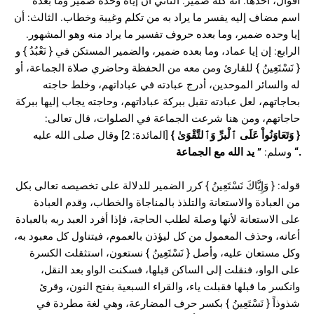
أقوال، أحدها: أنه كله ضمير. الثاني أن إياه وحده ضمير وما بعده
اسم مضاف إليه يفسر ما يراد به من تكلم وغيبة وخطاب. الثالث: أن
إيا وحده ضمير، وما بعده حروف تفسير ما يراد منه وهو المشهور.
الرابع: إن إيا عماد، وما بعده ضمير، والضمير المستكن في { نَعْبُدُ } و
{ نَسْتَعِينُ } للقارئ ومن معه من الحفظة وحاضري صلاة الجماعة، أو
له والسائر الموحدين، أدرج عبادته في عباداتهم، وخلط حاجته
بحاجاتهم، لعل عبادته تقبل ببركة عباداتهم، وحاجته يجاب إليها ببركة
حاجاتهم، ومن هنا شرعت الجماعة في الصلوات، قال تعالى:
{
وَتَعَاوَنُواْ عَلَى ٱلْبرِّ وَٱلتَّقْوَىٰ
}
[المائدة: 2] وقال صلى الله عليه
“.
وسلم:
”
يد الله مع الجماعة
قوله: { وَإِيَّاكَ نَسْتَعِينُ } كرر الضمير للدلالة على تخصيصه تعالى بكل
من العبادة والاستعانة والتلذذ بالمناجاة والخطاب، وقدم العبادة
على الاستعانة لأنها وصلة لطلب الحاجة، فإذا أفرد العبد ربه بالعبادة
أعانه، وحذف المعمول من كل ليؤذن بالعموم، فيتناول كل معبود به،
وكل مستعان عليه، وأصل { نَسْتَعِينُ } نستعون، استثقلت الكسرة
على الواو، فنقلت إلى الساكن قبلها، فسكنت الواو بعد النقل،
وانكسر ما قبلها فقبلت ياء، والقراء السبعية بفتح النون، وقرئ
شذوذاً { نَسْتَعِينُ } بكسر حرف المضارعة، وهي لغة مطردة في