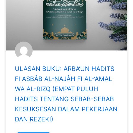
ULASAN BUKU: ARBA‘UN HADITS
FI ASBÂB AL-NAJÂH FI AL-‘AMAL
WA AL-RIZQ (EMPAT PULUH
HADITS TENTANG SEBAB-SEBAB
KESUKSESAN DALAM PEKERJAAN
DAN REZEKI)