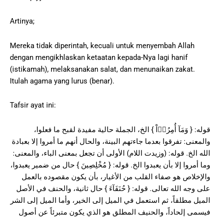
Artinya;
Mereka tidak diperintah, kecuali untuk menyembah Allah
dengan mengikhlaskan ketaatan kepada-Nya lagi hanif
(istikamah), melaksanakan salat, dan menunaikan zakat.
Itulah agama yang lurus (benar).
Tafsir ayat ini:
قوله: { وَمَآ أُمِرُوۤاْ } الخ، الجملة حالية مفيدة لقبح ما فعلوا،
والمعنى: تفرقوا بعدما جاءتهم البينة، والحال أنهم ما أمروا إلا بعبادة
الله الخ. قوله: (وزيدت اللام) الأولى أن تجعل بمعنى الباء، والمعنى:
وما أمروا إلا بأن يعبدوا الخ. قوله: { مُخْلِصِينَ } حال من ضمير يعبدوا،
والإخلاص هو صفاء القلب من الأغيار، بأن يكون مقصوده بالعمل
على وجه الله تعالى. قوله: { حُنَفَآءَ } حال ثانية، والحنف في الأصل
الميل مطلقاً، ثم استعمل في الميل إلى الخير، وأما الميل إلى الشر
فيسمى إلحاداً، والحنيف المطلق هو الذي يكون متبرئاً عن أصول