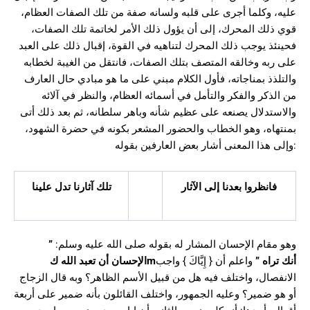
عليه، وكلما أجرى على قلبه ولسانه صفة من تلك الصفات العظام،
قوي ذلك المحرك، إلى أن يؤول ذلك الأمر لخاتمة تلك الصفات،
فحينئذ يوجب ذلك المحرك لتناهيه في القوة، إقبال ذلك على العبد
على ربه وخالقه المتصف بتلك الصفات، فانتقل من الغيبة لخطابه
والتلذذ بمناجاته، فأول الكلام مبني على ما هو مبادي حال العارف
من الذكر والفكر والتأمل في أسمائه العظام، والنظر في آلائه
والاستدلال يصنعه على عظيم شأنه وباهر سلطانه، ثم بعد ذلك أتى
بمنتهاه، وهو الخطاب والحضور المشعر بكونه في حضرة الشهود،
وإلى هذا المعنى أشار بعض العارفين بقوله:
فانظروا بعدنا إلى الآثار
تلك آثارنا تدل علينا
وهو مقام الإحسان المشار له بقوله صلى الله عليه وسلم:
”
أنك تراه
”
واعلم أن { إِيَّاكَ } واجب
m
الإحسان أن تعبد الله ك
الانفصال، واختلف فيه هل من قبيل الأسم الظاهر؟ وبه قال الزجاج
أو هو ضمير؟ وعليه الجمهور، واختلف القائلون بأنه ضمير على أربعة