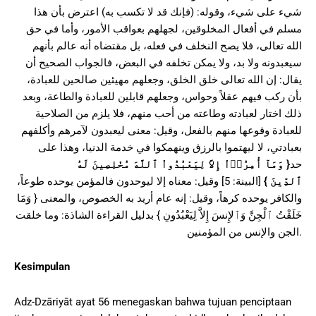
شيء على شيء، وقوله: (فإنك قد لا تكسب به) اعترض بأن هذا
مسلم في أفعال المخلوقين، لجهلهم بعواقب الأمور، وأما في حق
الله تعالى، فلا يصح النخلف في فعله، بل مقتضاه أنه عالم بأنهم
سيعبدونه ولا بد، ولا يمكن تخلفه في البعض، فالجواب الصحيح أن
يقال: إن الله تعالى خلق الخلق، وجعلهم مهيئين صالحين للعبادة،
بأن ركب فيهم عقلاً وحواس، وجعلهم قابلين للعبادة والطاعة، وبعد
ذلك اختار لعبادته وطاعته من أحب منهم، فلا يلزم من الصلاحية
للعبادة وقوعها منهم بالفعل، وقيل: معنى ليعبدون لآمرهم وأكلفهم
بعبادتي، لا ليهتموا بالرزق وينهمكوا في خدمة الدنيا، وهذا على
حد
{
وَمَآ أُمِرُوۤاْ إِلاَّ لِيَعْبُدُواْ ٱللَّهَ مُخْلِصِينَ لَهُ
ٱلدِّينَ
}
[البينة: 5] وقيل: معناه إلا ليوحدون فالمؤمن يوحده طوعاً،
والكافر يوحده كرهاً، وقيل: إنه عام أريد به الخصوص، والمعنى { وَمَا
خَلَقْتُ ٱلْجِنَّ وَٱلإِنسَ إِلاَّ لِيَعْبُدُونِ } بدليل القراءة الشاذة: وما خلقت
الجن والإنس من المؤمنين.
Kesimpulan
Adz-Dzāriyāt ayat 56 menegaskan bahwa tujuan penciptaan