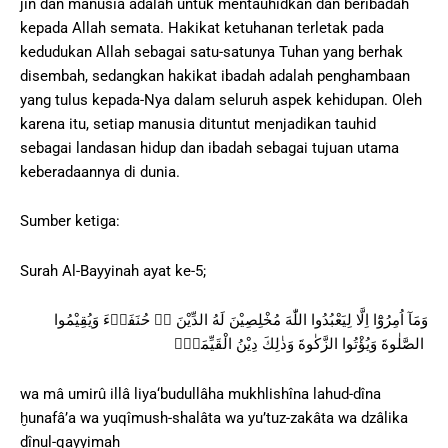
jin dan manusia adalah untuk mentauhidkan dan beribadah
kepada Allah semata. Hakikat ketuhanan terletak pada
kedudukan Allah sebagai satu-satunya Tuhan yang berhak
disembah, sedangkan hakikat ibadah adalah penghambaan
yang tulus kepada-Nya dalam seluruh aspek kehidupan. Oleh
karena itu, setiap manusia dituntut menjadikan tauhid
sebagai landasan hidup dan ibadah sebagai tujuan utama
keberadaannya di dunia.
Sumber ketiga:
Surah Al-Bayyinah ayat ke-5;
وَمَآ اُمِرُوْٓا اِلَّا لِيَعْبُدُوا اللّٰهَ مُخْلِصِيْنَ لَهُ الدِّيْنَ ەۙ حُنَفَاۤءَ وَيُقِيْمُوا
الصَّلٰوةَ وَيُؤْتُوا الزَّكٰوةَ وَذٰلِكَ دِيْنُ الْقَيِّمَةِۗ
wa mâ umirû illâ liya‘budullâha mukhlishîna lahud-dîna
ḫunafâ’a wa yuqîmush-shalâta wa yu’tuz-zakâta wa dzâlika
dînul-qayyimah