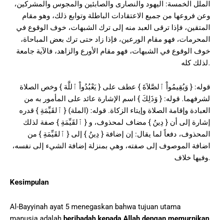
الملل الخمسة: اليهود والنصارى والصابئين والمجوس والمشركين،
وعن فروعها من جميع الاعتقادات الباطلة وتوابع ذلك، وهو مقام
المتقين، فإذا ترقى العبد منه إلى ترك الشبهات، خوف الوقوع في
المحرمات، فهو مقام الورعين، فإذا زاد حتى ترك بعض المباحاة،
خوف الوقوع في الشبهات، فهو مقام الأورع والزاهد، فالآية جامعة
لذلك كله.
قوله: { وَيُقِيمُواْ ٱلصَّلاَةَ } عطف على { يَعْبُدُواْ ٱللَّهَ } وخص الصلاة
لشرفهما. قوله: { وَذَلِكَ } اسم الإشارة عائد على المأمور به من
العبادة وإقامة الصلاة وإيتاء الزكاة. قوله: (الملة) { ٱلقَيِّمَةِ } قدره
إشارة إلى أن { دِينُ } مضاف لمحذوف، و { ٱلقَيِّمَةِ } صفة لذلك
المحذوف، دفعاً لما يقال: إن إضافة { دِينُ } إلى { ٱلقَيِّمَةِ } من
اضافة الموصوف إلى صفته، وهي بمنزلة إضافة الشيء إلى نفسه،
وفيها خلاف.
Kesimpulan
Al-Bayyinah ayat 5 menegaskan bahwa tujuan utama
manusia adalah
beribadah kepada Allah dengan memurnikan