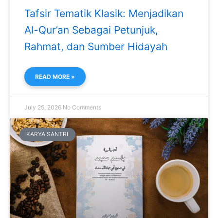
Tafsir Tematik Klasik: Menjadikan
Al-Qur’an Sebagai Petunjuk,
Rahmat, dan Sumber Hidayah
READ MORE »
July 25, 2026
No Comments
KARYA SANTRI