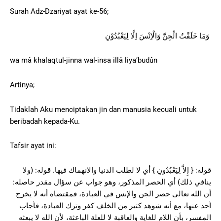
Surah Adz-Dzariyat ayat ke-56;
وَمَا خَلَقْتُ الْجِنَّ وَالْاِنْسَ اِلَّا لِيَعْبُدُوْنِ
wa mâ khalaqtul-jinna wal-insa illâ liya‘budûn
Artinya;
Tidaklah Aku menciptakan jin dan manusia kecuali untuk
beribadah kepada-Ku.
Tafsir ayat ini:
قوله: { إِلاَّ لِيَعْبُدُونِ } أي لا لطلب الدنيا والانهماك فيها. قوله: (ولا
ينافي ذلك) أي الحصر المذكور، وهو جواب عن سؤال مقدر حاصله:
أن الله تعالى حصر الجن والإنس في العبادة، فمقتضاه أنه لا يخرج
أحد عنها، مع أنه شوهد كثير من الخلف كفر وترك العبادة، فأجاب
المفسر، بأن اللام للغاية والعاقبة لا للعلة الباعثة، لأن الله لا يبعثه