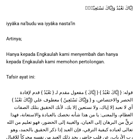
اِيَّاكَ نَعْبُدُ وَاِيَّاكَ نَسْتَعِيْنُۗ
iyyâka na‘budu wa iyyâka nasta‘în
Artinya;
Hanya kepada Engkaulah kami menyembah dan hanya
kepada Engkaulah kami memohon pertolongan.
Tafsir ayat ini:
قوله: { إِيَّاكَ نَعْبُدُ } { إِيَّاكَ } مفعول مقدم لـ { نَعْبُدُ } قدم لإفادة
الحصر والاختصاص، و { وَإِيَّاكَ نَسْتَعِينُ } معطوف علي {إِيَّاكَ نَعْبُدُ }
أي لا نعبد إلا إياك، ولا نستعين إلا بك، لأنك الحقيق بتلك الصفات
العظام، والمعنى: يا من هذا شأنه نخصك بالعبادة والاستعانة، فهذا
ترقٍّ من البرهان إلى العيان، والغيبة إلى الحضور، فهو تعليم من الله
تعالى لعباده كيفية الترقي، فإن العبد إذا ذكر الحقيق بالحمد، وهو
رب الأرباب، عن قلب حاضر، يجد ذلك العبد من نفسه محركاً للإقبال