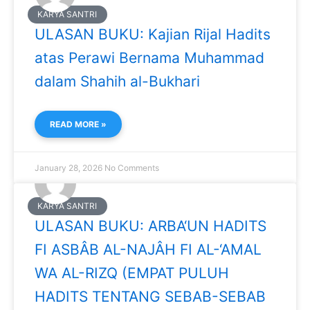
KARYA SANTRI
ULASAN BUKU: Kajian Rijal Hadits
atas Perawi Bernama Muhammad
dalam Shahih al-Bukhari
READ MORE »
January 28, 2026
No Comments
KARYA SANTRI
ULASAN BUKU: ARBA‘UN HADITS
FI ASBÂB AL-NAJÂH FI AL-‘AMAL
WA AL-RIZQ (EMPAT PULUH
HADITS TENTANG SEBAB-SEBAB