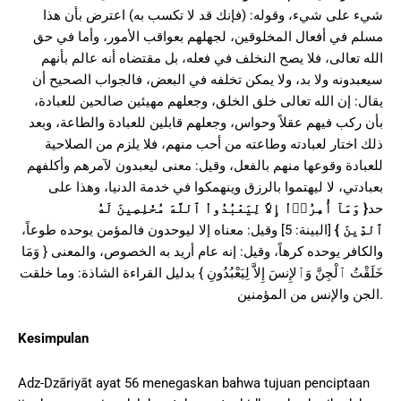
شيء على شيء، وقوله: (فإنك قد لا تكسب به) اعترض بأن هذا
مسلم في أفعال المخلوقين، لجهلهم بعواقب الأمور، وأما في حق
الله تعالى، فلا يصح النخلف في فعله، بل مقتضاه أنه عالم بأنهم
سيعبدونه ولا بد، ولا يمكن تخلفه في البعض، فالجواب الصحيح أن
يقال: إن الله تعالى خلق الخلق، وجعلهم مهيئين صالحين للعبادة،
بأن ركب فيهم عقلاً وحواس، وجعلهم قابلين للعبادة والطاعة، وبعد
ذلك اختار لعبادته وطاعته من أحب منهم، فلا يلزم من الصلاحية
للعبادة وقوعها منهم بالفعل، وقيل: معنى ليعبدون لآمرهم وأكلفهم
بعبادتي، لا ليهتموا بالرزق وينهمكوا في خدمة الدنيا، وهذا على
حد
{
وَمَآ أُمِرُوۤاْ إِلاَّ لِيَعْبُدُواْ ٱللَّهَ مُخْلِصِينَ لَهُ
ٱلدِّينَ
}
[البينة: 5] وقيل: معناه إلا ليوحدون فالمؤمن يوحده طوعاً،
والكافر يوحده كرهاً، وقيل: إنه عام أريد به الخصوص، والمعنى { وَمَا
خَلَقْتُ ٱلْجِنَّ وَٱلإِنسَ إِلاَّ لِيَعْبُدُونِ } بدليل القراءة الشاذة: وما خلقت
الجن والإنس من المؤمنين.
Kesimpulan
Adz-Dzāriyāt ayat 56 menegaskan bahwa tujuan penciptaan