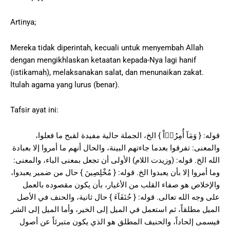
Artinya;
Mereka tidak diperintah, kecuali untuk menyembah Allah
dengan mengikhlaskan ketaatan kepada-Nya lagi hanif
(istikamah), melaksanakan salat, dan menunaikan zakat.
Itulah agama yang lurus (benar).
Tafsir ayat ini:
قوله: { وَمَآ أُمِرُوۤاْ } الخ، الجملة حالية مفيدة لقبح ما فعلوا،
والمعنى: تفرقوا بعدما جاءتهم البينة، والحال أنهم ما أمروا إلا بعبادة
الله الخ. قوله: (وزيدت اللام) الأولى أن تجعل بمعنى الباء، والمعنى:
وما أمروا إلا بأن يعبدوا الخ. قوله: { مُخْلِصِينَ } حال من ضمير يعبدوا،
والإخلاص هو صفاء القلب من الأغيار، بأن يكون مقصوده بالعمل
على وجه الله تعالى. قوله: { حُنَفَآءَ } حال ثانية، والحنف في الأصل
الميل مطلقاً، ثم استعمل في الميل إلى الخير، وأما الميل إلى الشر
فيسمى إلحاداً، والحنيف المطلق هو الذي يكون متبرئاً عن أصول