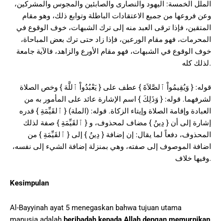
الملل الخمسة: اليهود والنصارى والصابئين والمجوس والمشركين،
وعن فروعها من جميع الاعتقادات الباطلة وتوابع ذلك، وهو مقام
المتقين، فإذا ترقى العبد منه إلى ترك الشبهات، خوف الوقوع في
المحرمات، فهو مقام الورعين، فإذا زاد حتى ترك بعض المباحاة،
خوف الوقوع في الشبهات، فهو مقام الأورع والزاهد، فالآية جامعة
لذلك كله.
قوله: { وَيُقِيمُواْ ٱلصَّلاَةَ } عطف على { يَعْبُدُواْ ٱللَّهَ } وخص الصلاة
لشرفهما. قوله: { وَذَلِكَ } اسم الإشارة عائد على المأمور به من
العبادة وإقامة الصلاة وإيتاء الزكاة. قوله: (الملة) { ٱلقَيِّمَةِ } قدره
إشارة إلى أن { دِينُ } مضاف لمحذوف، و { ٱلقَيِّمَةِ } صفة لذلك
المحذوف، دفعاً لما يقال: إن إضافة { دِينُ } إلى { ٱلقَيِّمَةِ } من
اضافة الموصوف إلى صفته، وهي بمنزلة إضافة الشيء إلى نفسه،
وفيها خلاف.
Kesimpulan
Al-Bayyinah ayat 5 menegaskan bahwa tujuan utama
manusia adalah
beribadah kepada Allah dengan memurnikan