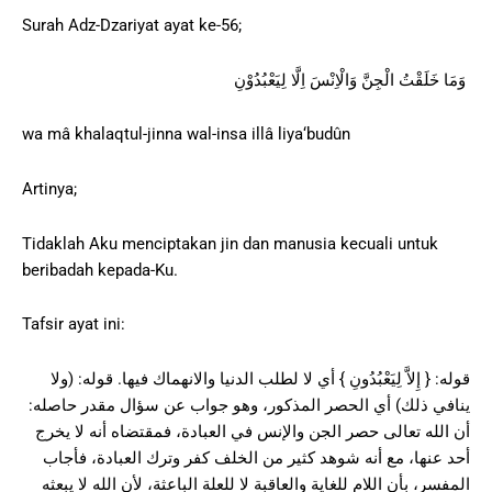
Surah Adz-Dzariyat ayat ke-56;
وَمَا خَلَقْتُ الْجِنَّ وَالْاِنْسَ اِلَّا لِيَعْبُدُوْنِ
wa mâ khalaqtul-jinna wal-insa illâ liya‘budûn
Artinya;
Tidaklah Aku menciptakan jin dan manusia kecuali untuk
beribadah kepada-Ku.
Tafsir ayat ini:
قوله: { إِلاَّ لِيَعْبُدُونِ } أي لا لطلب الدنيا والانهماك فيها. قوله: (ولا
ينافي ذلك) أي الحصر المذكور، وهو جواب عن سؤال مقدر حاصله:
أن الله تعالى حصر الجن والإنس في العبادة، فمقتضاه أنه لا يخرج
أحد عنها، مع أنه شوهد كثير من الخلف كفر وترك العبادة، فأجاب
المفسر، بأن اللام للغاية والعاقبة لا للعلة الباعثة، لأن الله لا يبعثه