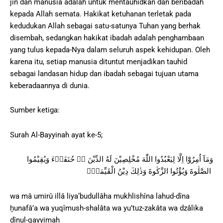
jin dan manusia adalah untuk mentauhidkan dan beribadah
kepada Allah semata. Hakikat ketuhanan terletak pada
kedudukan Allah sebagai satu-satunya Tuhan yang berhak
disembah, sedangkan hakikat ibadah adalah penghambaan
yang tulus kepada-Nya dalam seluruh aspek kehidupan. Oleh
karena itu, setiap manusia dituntut menjadikan tauhid
sebagai landasan hidup dan ibadah sebagai tujuan utama
keberadaannya di dunia.
Sumber ketiga:
Surah Al-Bayyinah ayat ke-5;
وَمَآ اُمِرُوْٓا اِلَّا لِيَعْبُدُوا اللّٰهَ مُخْلِصِيْنَ لَهُ الدِّيْنَ ەۙ حُنَفَاۤءَ وَيُقِيْمُوا
الصَّلٰوةَ وَيُؤْتُوا الزَّكٰوةَ وَذٰلِكَ دِيْنُ الْقَيِّمَةِۗ
wa mâ umirû illâ liya‘budullâha mukhlishîna lahud-dîna
ḫunafâ’a wa yuqîmush-shalâta wa yu’tuz-zakâta wa dzâlika
dînul-qayyimah