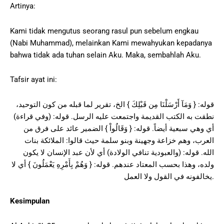
Artinya:
Kami tidak mengutus seorang rasul pun sebelum engkau
(Nabi Muhammad), melainkan Kami mewahyukan kepadanya
bahwa tidak ada tuhan selain Aku. Maka, sembahlah Aku.
Tafsir ayat ini:
قوله: { وَمَآ أَرْسَلْنَا مِن قَبْلِكَ } الخ، تقرير لما قبله من كون التوحيد،
نطقت به الكتب القديمة واجتمعت عليه الرسل. قوله: (وفي قراءة)
أي وهي سبعية أيضاً. قوله: { وَقَالُواْ } الضمير عائد على فرق من
العرب، وهم خزاعة وجهينة وبنو سلمة حيث قالوا: الملائكة بنات
الله. قوله: (والعبودية تنافي الولادة) أي لأن عبد الإنسان لا يكون
ولده، وهذا بحسب المعتاد عندهم. قوله: { وَهُمْ بِأَمْرِهِ يَعْمَلُونَ } أي لا
يخالفونه في القول ولا العمل.
Kesimpulan