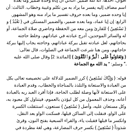
أقوال، أحدها: أنه كله ضمير. الثاني أن إياه وحده ضمير وما بعده
اسم مضاف إليه يفسر ما يراد به من تكلم وغيبة وخطاب. الثالث: أن
إيا وحده ضمير، وما بعده حروف تفسير ما يراد منه وهو المشهور.
الرابع: إن إيا عماد، وما بعده ضمير، والضمير المستكن في { نَعْبُدُ } و
{ نَسْتَعِينُ } للقارئ ومن معه من الحفظة وحاضري صلاة الجماعة، أو
له والسائر الموحدين، أدرج عبادته في عباداتهم، وخلط حاجته
بحاجاتهم، لعل عبادته تقبل ببركة عباداتهم، وحاجته يجاب إليها ببركة
حاجاتهم، ومن هنا شرعت الجماعة في الصلوات، قال تعالى:
{
وَتَعَاوَنُواْ عَلَى ٱلْبرِّ وَٱلتَّقْوَىٰ
}
[المائدة: 2] وقال صلى الله عليه
“.
وسلم:
”
يد الله مع الجماعة
قوله: { وَإِيَّاكَ نَسْتَعِينُ } كرر الضمير للدلالة على تخصيصه تعالى بكل
من العبادة والاستعانة والتلذذ بالمناجاة والخطاب، وقدم العبادة
على الاستعانة لأنها وصلة لطلب الحاجة، فإذا أفرد العبد ربه بالعبادة
أعانه، وحذف المعمول من كل ليؤذن بالعموم، فيتناول كل معبود به،
وكل مستعان عليه، وأصل { نَسْتَعِينُ } نستعون، استثقلت الكسرة
على الواو، فنقلت إلى الساكن قبلها، فسكنت الواو بعد النقل،
وانكسر ما قبلها فقبلت ياء، والقراء السبعية بفتح النون، وقرئ
شذوذاً { نَسْتَعِينُ } بكسر حرف المضارعة، وهي لغة مطردة في