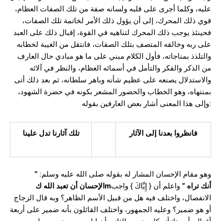
عليه، وكلما أجرى على قلبه ولسانه صفة من تلك الصفات العظام،
قوي ذلك المحرك، إلى أن يؤول ذلك الأمر لخاتمة تلك الصفات،
فحينئذ يوجب ذلك المحرك لتناهيه في القوة، إقبال ذلك على العبد
على ربه وخالقه المتصف بتلك الصفات، فانتقل من الغيبة لخطابه
والتلذذ بمناجاته، فأول الكلام مبني على ما هو مبادي حال العارف
من الذكر والفكر والتأمل في أسمائه العظام، والنظر في آلائه
والاستدلال يصنعه على عظيم شأنه وباهر سلطانه، ثم بعد ذلك أتى
بمنتهاه، وهو الخطاب والحضور المشعر بكونه في حضرة الشهود،
وإلى هذا المعنى أشار بعض العارفين بقوله:
فانظروا بعدنا إلى الآثار
تلك آثارنا تدل علينا
وهو مقام الإحسان المشار له بقوله صلى الله عليه وسلم:
”
أنك تراه
”
واعلم أن { إِيَّاكَ } واجب
m
الإحسان أن تعبد الله ك
الانفصال، واختلف فيه هل من قبيل الأسم الظاهر؟ وبه قال الزجاج
أو هو ضمير؟ وعليه الجمهور، واختلف القائلون بأنه ضمير على أربعة