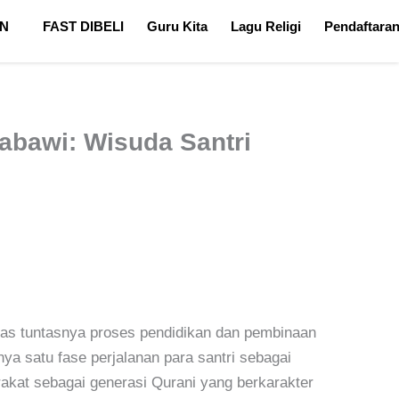
N
FAST DIBELI
Guru Kita
Lagu Religi
Pendaftara
abawi: Wisuda Santri
tas tuntasnya proses pendidikan dan pembinaan
ya satu fase perjalanan para santri sebagai
akat sebagai generasi Qurani yang berkarakter