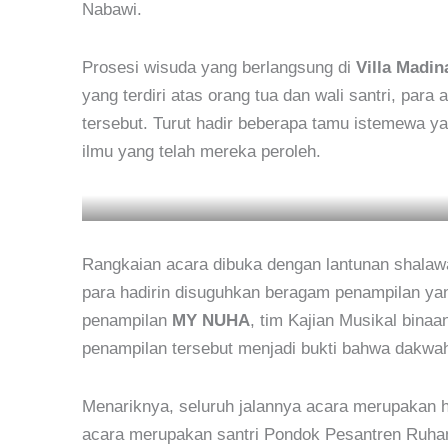
Nabawi.
Prosesi wisuda yang berlangsung di
Villa Madin
yang terdiri atas orang tua dan wali santri, pa
tersebut. Turut hadir beberapa tamu istemewa 
ilmu yang telah mereka peroleh.
Rangkaian acara dibuka dengan lantunan shalawat kepada Nabi Muhammad ﷺ yang menghidupkan s
para hadirin disuguhkan beragam penampilan ya
penampilan
MY NUHA
, tim Kajian Musikal bin
penampilan tersebut menjadi bukti bahwa dakwah 
Menariknya, seluruh jalannya acara merupakan ha
acara merupakan santri Pondok Pesantren Ruham