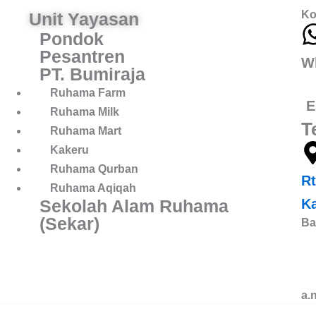
Ko
Unit Yayasan
g
Pondok
Pesantren
n,
W
PT. Bumiraja
r
Ruhama Farm
E
Ruhama Milk
T
Ruhama Mart
Kakeru
Ruhama Qurban
Rt
Ruhama Aqiqah
Sekolah Alam Ruhama
K
(Sekar)
Ba
B
B
a.