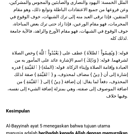
الملل الخمسة: اليهود والنصارى والصابئين والمجوس والمشركين،
وعن فروعها من جميع الاعتقادات الباطلة وتوابع ذلك، وهو مقام
المتقين، فإذا ترقى العبد منه إلى ترك الشبهات، خوف الوقوع في
المحرمات، فهو مقام الورعين، فإذا زاد حتى ترك بعض المباحاة،
خوف الوقوع في الشبهات، فهو مقام الأورع والزاهد، فالآية جامعة
لذلك كله.
قوله: { وَيُقِيمُواْ ٱلصَّلاَةَ } عطف على { يَعْبُدُواْ ٱللَّهَ } وخص الصلاة
لشرفهما. قوله: { وَذَلِكَ } اسم الإشارة عائد على المأمور به من
العبادة وإقامة الصلاة وإيتاء الزكاة. قوله: (الملة) { ٱلقَيِّمَةِ } قدره
إشارة إلى أن { دِينُ } مضاف لمحذوف، و { ٱلقَيِّمَةِ } صفة لذلك
المحذوف، دفعاً لما يقال: إن إضافة { دِينُ } إلى { ٱلقَيِّمَةِ } من
اضافة الموصوف إلى صفته، وهي بمنزلة إضافة الشيء إلى نفسه،
وفيها خلاف.
Kesimpulan
Al-Bayyinah ayat 5 menegaskan bahwa tujuan utama
manusia adalah
beribadah kepada Allah dengan memurnikan