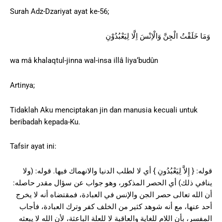
Surah Adz-Dzariyat ayat ke-56;
وَمَا خَلَقْتُ الْجِنَّ وَالْاِنْسَ اِلَّا لِيَعْبُدُوْنِ
wa mâ khalaqtul-jinna wal-insa illâ liya‘budûn
Artinya;
Tidaklah Aku menciptakan jin dan manusia kecuali untuk
beribadah kepada-Ku.
Tafsir ayat ini:
قوله: { إِلاَّ لِيَعْبُدُونِ } أي لا لطلب الدنيا والانهماك فيها. قوله: (ولا
ينافي ذلك) أي الحصر المذكور، وهو جواب عن سؤال مقدر حاصله:
أن الله تعالى حصر الجن والإنس في العبادة، فمقتضاه أنه لا يخرج
أحد عنها، مع أنه شوهد كثير من الخلف كفر وترك العبادة، فأجاب
المفسر، بأن اللام للغاية والعاقبة لا للعلة الباعثة، لأن الله لا يبعثه