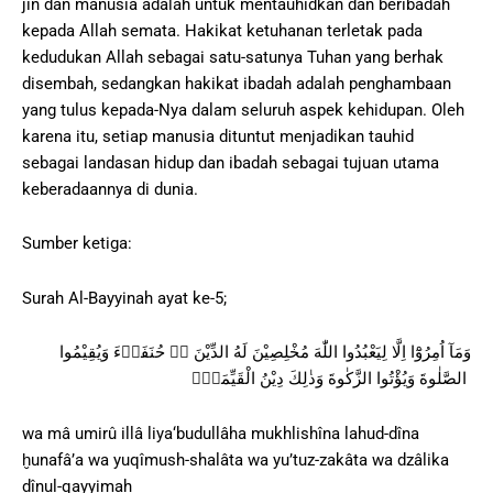
jin dan manusia adalah untuk mentauhidkan dan beribadah
kepada Allah semata. Hakikat ketuhanan terletak pada
kedudukan Allah sebagai satu-satunya Tuhan yang berhak
disembah, sedangkan hakikat ibadah adalah penghambaan
yang tulus kepada-Nya dalam seluruh aspek kehidupan. Oleh
karena itu, setiap manusia dituntut menjadikan tauhid
sebagai landasan hidup dan ibadah sebagai tujuan utama
keberadaannya di dunia.
Sumber ketiga:
Surah Al-Bayyinah ayat ke-5;
وَمَآ اُمِرُوْٓا اِلَّا لِيَعْبُدُوا اللّٰهَ مُخْلِصِيْنَ لَهُ الدِّيْنَ ەۙ حُنَفَاۤءَ وَيُقِيْمُوا
الصَّلٰوةَ وَيُؤْتُوا الزَّكٰوةَ وَذٰلِكَ دِيْنُ الْقَيِّمَةِۗ
wa mâ umirû illâ liya‘budullâha mukhlishîna lahud-dîna
ḫunafâ’a wa yuqîmush-shalâta wa yu’tuz-zakâta wa dzâlika
dînul-qayyimah