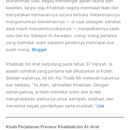
Muhammad SAW, begitu mendengar ajaran tauhid dan
keadilan, tanpa ragu Khabbab segera membaiat Nabi dan
menyatakan keimanannya secara terbuka. Keberaniannya
mengumumkan keislamannya — di saat sebagian sahabat
awal masih menyembunyikannya — menjadikannya salah
satu dari As-Sabiqun Al-Awwalun, orang-orang pertama
yang memeluk Islam sebelum jumlahnya mencapai dua
puluh orang.
Blogger
Khabbab bin Arat berpulang pada tahun 37 Hijriyah. Ia
adalah sahabat yang pertama kali dikuburkan di Kufah.
Setelah wafatnya, Ali bin Abi Thalib RA melewati kuburnya
dan berkata, “Ya Allah, rahmatilah Khabbab. Dengan
semangatnya, ia telah memeluk Islam dan ia rela
menghabiskan waktunya untuk berhijrah, berjihad, dan
menerima segala penderitaan serta musibah.”
Usk
Kisah Perjalanan Preneur Khabbab bin Al-Arat