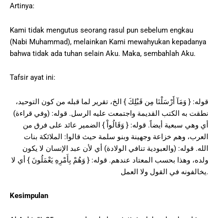
Artinya:
Kami tidak mengutus seorang rasul pun sebelum engkau
(Nabi Muhammad), melainkan Kami mewahyukan kepadanya
bahwa tidak ada tuhan selain Aku. Maka, sembahlah Aku.
Tafsir ayat ini:
قوله: { وَمَآ أَرْسَلْنَا مِن قَبْلِكَ } الخ، تقرير لما قبله من كون التوحيد،
نطقت به الكتب القديمة واجتمعت عليه الرسل. قوله: (وفي قراءة)
أي وهي سبعية أيضاً. قوله: { وَقَالُواْ } الضمير عائد على فرق من
العرب، وهم خزاعة وجهينة وبنو سلمة حيث قالوا: الملائكة بنات
الله. قوله: (والعبودية تنافي الولادة) أي لأن عبد الإنسان لا يكون
ولده، وهذا بحسب المعتاد عندهم. قوله: { وَهُمْ بِأَمْرِهِ يَعْمَلُونَ } أي لا
يخالفونه في القول ولا العمل.
Kesimpulan