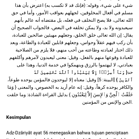
شيء على شيء، وقوله: (فإنك قد لا تكسب به) اعترض بأن هذا
مسلم في أفعال المخلوقين، لجهلهم بعواقب الأمور، وأما في حق
الله تعالى، فلا يصح النخلف في فعله، بل مقتضاه أنه عالم بأنهم
سيعبدونه ولا بد، ولا يمكن تخلفه في البعض، فالجواب الصحيح أن
يقال: إن الله تعالى خلق الخلق، وجعلهم مهيئين صالحين للعبادة،
بأن ركب فيهم عقلاً وحواس، وجعلهم قابلين للعبادة والطاعة، وبعد
ذلك اختار لعبادته وطاعته من أحب منهم، فلا يلزم من الصلاحية
للعبادة وقوعها منهم بالفعل، وقيل: معنى ليعبدون لآمرهم وأكلفهم
بعبادتي، لا ليهتموا بالرزق وينهمكوا في خدمة الدنيا، وهذا على
وَمَآ أُمِرُوۤاْ إِلاَّ لِيَعْبُدُواْ ٱللَّهَ مُخْلِصِينَ لَهُ
{
حد
[البينة: 5] وقيل: معناه إلا ليوحدون فالمؤمن يوحده طوعاً،
}
ٱلدِّينَ
والكافر يوحده كرهاً، وقيل: إنه عام أريد به الخصوص، والمعنى { وَمَا
خَلَقْتُ ٱلْجِنَّ وَٱلإِنسَ إِلاَّ لِيَعْبُدُونِ } بدليل القراءة الشاذة: وما خلقت
الجن والإنس من المؤمنين.
Kesimpulan
Adz-Dzāriyāt ayat 56 menegaskan bahwa tujuan penciptaan