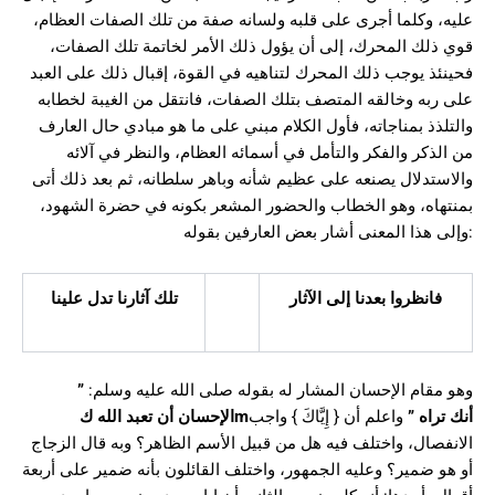
عليه، وكلما أجرى على قلبه ولسانه صفة من تلك الصفات العظام،
قوي ذلك المحرك، إلى أن يؤول ذلك الأمر لخاتمة تلك الصفات،
فحينئذ يوجب ذلك المحرك لتناهيه في القوة، إقبال ذلك على العبد
على ربه وخالقه المتصف بتلك الصفات، فانتقل من الغيبة لخطابه
والتلذذ بمناجاته، فأول الكلام مبني على ما هو مبادي حال العارف
من الذكر والفكر والتأمل في أسمائه العظام، والنظر في آلائه
والاستدلال يصنعه على عظيم شأنه وباهر سلطانه، ثم بعد ذلك أتى
بمنتهاه، وهو الخطاب والحضور المشعر بكونه في حضرة الشهود،
وإلى هذا المعنى أشار بعض العارفين بقوله:
فانظروا بعدنا إلى الآثار
تلك آثارنا تدل علينا
”
وهو مقام الإحسان المشار له بقوله صلى الله عليه وسلم:
الإحسان أن تعبد الله ك
m
واعلم أن { إِيَّاكَ } واجب
”
أنك تراه
الانفصال، واختلف فيه هل من قبيل الأسم الظاهر؟ وبه قال الزجاج
أو هو ضمير؟ وعليه الجمهور، واختلف القائلون بأنه ضمير على أربعة