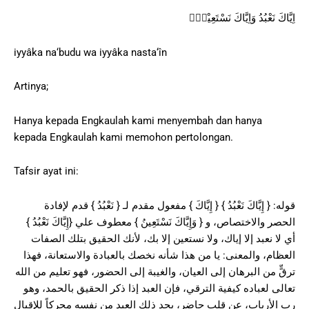
اِيَّاكَ نَعْبُدُ وَاِيَّاكَ نَسْتَعِيْنُۗ
iyyâka na‘budu wa iyyâka nasta‘în
Artinya;
Hanya kepada Engkaulah kami menyembah dan hanya
kepada Engkaulah kami memohon pertolongan.
Tafsir ayat ini:
قوله: { إِيَّاكَ نَعْبُدُ } { إِيَّاكَ } مفعول مقدم لـ { نَعْبُدُ } قدم لإفادة
الحصر والاختصاص، و { وَإِيَّاكَ نَسْتَعِينُ } معطوف علي {إِيَّاكَ نَعْبُدُ }
أي لا نعبد إلا إياك، ولا نستعين إلا بك، لأنك الحقيق بتلك الصفات
العظام، والمعنى: يا من هذا شأنه نخصك بالعبادة والاستعانة، فهذا
ترقٍّ من البرهان إلى العيان، والغيبة إلى الحضور، فهو تعليم من الله
تعالى لعباده كيفية الترقي، فإن العبد إذا ذكر الحقيق بالحمد، وهو
رب الأرباب، عن قلب حاضر، يجد ذلك العبد من نفسه محركاً للإقبال