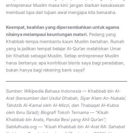
entrepreneur Muslim masa kini: jangan biarkan kesuksesan
membuat lupa dari tujuan awal mengapa kita berusaha.
Keempat, keahlian yang dipersembahkan untuk agama
nilainya melampaui keuntungan materi.
Pedang yang
Khabbab tempa membantu kaum Muslim bertahan. Rumah
yang ia jadikan tempat belajar Al-Qur’an melahirkan Umar
bin Khattab sebagai Muslim. Setiap entrepreneur Muslim
harus bertanya: apa kontribusi bisnis saya bagi peradaban,
bukan hanya bagi rekening bank saya?
Sumber: Wikipedia Bahasa Indonesia — Khabbab bin Al-
Arat (bersumber dari Usdul Ghabah, Siyar A’lam An-Nubala’,
Tahdzib Al-Kamal oleh Al-Mizzi, dan Thabaqat Al-Kubra
oleh Ibnu Sa’ad); Biografi Tokoh Ternama — “Kisah
Khabbab bin Arats, Pandai Besi yang Ahli Qur’an”;
Sabilulhuda.org — “Kisah Khabbab bin Al-Arat RA: Sahabat