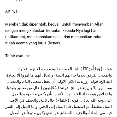
Artinya;
Mereka tidak diperintah, kecuali untuk menyembah Allah
dengan mengikhlaskan ketaatan kepada-Nya lagi hanif
(istikamah), melaksanakan salat, dan menunaikan zakat.
Itulah agama yang lurus (benar).
Tafsir ayat ini:
قوله: { وَمَآ أُمِرُوۤاْ } الخ، الجملة حالية مفيدة لقبح ما فعلوا،
والمعنى: تفرقوا بعدما جاءتهم البينة، والحال أنهم ما أمروا إلا بعبادة
الله الخ. قوله: (وزيدت اللام) الأولى أن تجعل بمعنى الباء، والمعنى:
وما أمروا إلا بأن يعبدوا الخ. قوله: { مُخْلِصِينَ } حال من ضمير يعبدوا،
والإخلاص هو صفاء القلب من الأغيار، بأن يكون مقصوده بالعمل
على وجه الله تعالى. قوله: { حُنَفَآءَ } حال ثانية، والحنف في الأصل
الميل مطلقاً، ثم استعمل في الميل إلى الخير، وأما الميل إلى الشر
فيسمى إلحاداً، والحنيف المطلق هو الذي يكون متبرئاً عن أصول