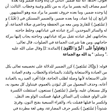
أقوال، أحدها: أنه كله ضمير. الثاني أن إياه وحده ضمير وما بعده
اسم مضاف إليه يفسر ما يراد به من تكلم وغيبة وخطاب. الثالث: أن
إيا وحده ضمير، وما بعده حروف تفسير ما يراد منه وهو المشهور.
الرابع: إن إيا عماد، وما بعده ضمير، والضمير المستكن في { نَعْبُدُ } و
{ نَسْتَعِينُ } للقارئ ومن معه من الحفظة وحاضري صلاة الجماعة، أو
له والسائر الموحدين، أدرج عبادته في عباداتهم، وخلط حاجته
بحاجاتهم، لعل عبادته تقبل ببركة عباداتهم، وحاجته يجاب إليها ببركة
حاجاتهم، ومن هنا شرعت الجماعة في الصلوات، قال تعالى:
[المائدة: 2] وقال صلى الله عليه
}
وَتَعَاوَنُواْ عَلَى ٱلْبرِّ وَٱلتَّقْوَىٰ
{
يد الله مع الجماعة
”
وسلم:
“.
قوله: { وَإِيَّاكَ نَسْتَعِينُ } كرر الضمير للدلالة على تخصيصه تعالى بكل
من العبادة والاستعانة والتلذذ بالمناجاة والخطاب، وقدم العبادة
على الاستعانة لأنها وصلة لطلب الحاجة، فإذا أفرد العبد ربه بالعبادة
أعانه، وحذف المعمول من كل ليؤذن بالعموم، فيتناول كل معبود به،
وكل مستعان عليه، وأصل { نَسْتَعِينُ } نستعون، استثقلت الكسرة
على الواو، فنقلت إلى الساكن قبلها، فسكنت الواو بعد النقل،
وانكسر ما قبلها فقبلت ياء، والقراء السبعية بفتح النون، وقرئ
شذوذاً { نَسْتَعِينُ } بكسر حرف المضارعة، وهي لغة مطردة في