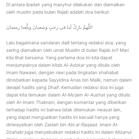
Di antara ibadah yang masyhur dilakukan dan diamalkan
oleh muslim pada bulan Rajab adalah doa berikut:
اللَّهمَّ بارِكْ لَنا في رجبٍ وشعبانَ وبلِّغنا رمضانَ
Lalu bagaimana sandaran dalil tentang redaksi doa, yang
sering diamalkan oleh umat Muslim di bulan Rajab ini? Mari
kita lihat bersama. Yang pertama doa ini kita dapat
menjumpainya dalam kitab
Al-Adzkar
yang ditulis oleh
Imam Nawawi, dengan rawi pada tingkatan shahabat
dinisbatkan kepada Sayyidina Anas bin Malik, namun dalam
derajat hadits yang
Dhaif
. Kemudian redaksi doa ini juga
dapat kita temukan dalam
Al-Mu’jam Al-Aushat
yang ditulis
oleh
Al-Imam Thabrani
, dengan komentar yang diberikan
terhadap hadits ini bahwa tidak ditemukan riwayat lain,
yang dapat menguatkan hadits ini kecuali hanya yang
diriwayatkan oleh
Zaidah bin Abi al-Raqaad
.
Imam Al-
Dzahabi
juga menyebutkan redaksi hadits ini dalam
Mizanul