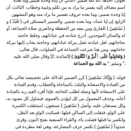
أقوال، أحدها: أنه كله ضمير. الثاني أن إياه وحده ضمير وما بعده
اسم مضاف إليه يفسر ما يراد به من تكلم وغيبة وخطاب. الثالث: أن
إيا وحده ضمير، وما بعده حروف تفسير ما يراد منه وهو المشهور.
الرابع: إن إيا عماد، وما بعده ضمير، والضمير المستكن في { نَعْبُدُ } و
{ نَسْتَعِينُ } للقارئ ومن معه من الحفظة وحاضري صلاة الجماعة، أو
له والسائر الموحدين، أدرج عبادته في عباداتهم، وخلط حاجته
بحاجاتهم، لعل عبادته تقبل ببركة عباداتهم، وحاجته يجاب إليها ببركة
حاجاتهم، ومن هنا شرعت الجماعة في الصلوات، قال تعالى:
[المائدة: 2] وقال صلى الله عليه
}
وَتَعَاوَنُواْ عَلَى ٱلْبرِّ وَٱلتَّقْوَىٰ
{
يد الله مع الجماعة
”
وسلم:
“.
قوله: { وَإِيَّاكَ نَسْتَعِينُ } كرر الضمير للدلالة على تخصيصه تعالى بكل
من العبادة والاستعانة والتلذذ بالمناجاة والخطاب، وقدم العبادة
على الاستعانة لأنها وصلة لطلب الحاجة، فإذا أفرد العبد ربه بالعبادة
أعانه، وحذف المعمول من كل ليؤذن بالعموم، فيتناول كل معبود به،
وكل مستعان عليه، وأصل { نَسْتَعِينُ } نستعون، استثقلت الكسرة
على الواو، فنقلت إلى الساكن قبلها، فسكنت الواو بعد النقل،
وانكسر ما قبلها فقبلت ياء، والقراء السبعية بفتح النون، وقرئ
شذوذاً { نَسْتَعِينُ } بكسر حرف المضارعة، وهي لغة مطردة في