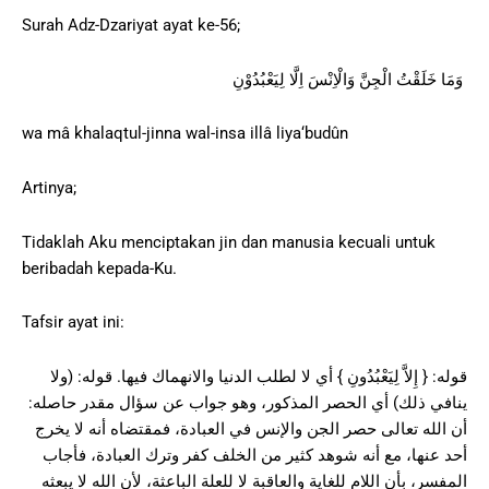
Surah Adz-Dzariyat ayat ke-56;
وَمَا خَلَقْتُ الْجِنَّ وَالْاِنْسَ اِلَّا لِيَعْبُدُوْنِ
wa mâ khalaqtul-jinna wal-insa illâ liya‘budûn
Artinya;
Tidaklah Aku menciptakan jin dan manusia kecuali untuk
beribadah kepada-Ku.
Tafsir ayat ini:
قوله: { إِلاَّ لِيَعْبُدُونِ } أي لا لطلب الدنيا والانهماك فيها. قوله: (ولا
ينافي ذلك) أي الحصر المذكور، وهو جواب عن سؤال مقدر حاصله:
أن الله تعالى حصر الجن والإنس في العبادة، فمقتضاه أنه لا يخرج
أحد عنها، مع أنه شوهد كثير من الخلف كفر وترك العبادة، فأجاب
المفسر، بأن اللام للغاية والعاقبة لا للعلة الباعثة، لأن الله لا يبعثه