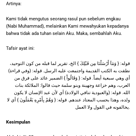
Artinya:
Kami tidak mengutus seorang rasul pun sebelum engkau
(Nabi Muhammad), melainkan Kami mewahyukan kepadanya
bahwa tidak ada tuhan selain Aku. Maka, sembahlah Aku.
Tafsir ayat ini:
قوله: { وَمَآ أَرْسَلْنَا مِن قَبْلِكَ } الخ، تقرير لما قبله من كون التوحيد،
نطقت به الكتب القديمة واجتمعت عليه الرسل. قوله: (وفي قراءة)
أي وهي سبعية أيضاً. قوله: { وَقَالُواْ } الضمير عائد على فرق من
العرب، وهم خزاعة وجهينة وبنو سلمة حيث قالوا: الملائكة بنات
الله. قوله: (والعبودية تنافي الولادة) أي لأن عبد الإنسان لا يكون
ولده، وهذا بحسب المعتاد عندهم. قوله: { وَهُمْ بِأَمْرِهِ يَعْمَلُونَ } أي لا
يخالفونه في القول ولا العمل.
Kesimpulan