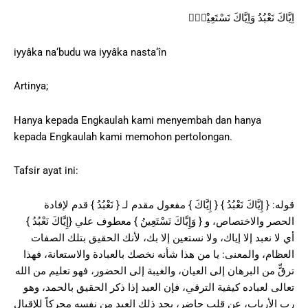
اِيَّاكَ نَعْبُدُ وَاِيَّاكَ نَسْتَعِيْنُۗ
iyyâka na‘budu wa iyyâka nasta‘în
Artinya;
Hanya kepada Engkaulah kami menyembah dan hanya
kepada Engkaulah kami memohon pertolongan.
Tafsir ayat ini:
قوله: { إِيَّاكَ نَعْبُدُ } { إِيَّاكَ } مفعول مقدم لـ { نَعْبُدُ } قدم لإفادة
الحصر والاختصاص، و { وَإِيَّاكَ نَسْتَعِينُ } معطوف علي {إِيَّاكَ نَعْبُدُ }
أي لا نعبد إلا إياك، ولا نستعين إلا بك، لأنك الحقيق بتلك الصفات
العظام، والمعنى: يا من هذا شأنه نخصك بالعبادة والاستعانة، فهذا
ترقٍّ من البرهان إلى العيان، والغيبة إلى الحضور، فهو تعليم من الله
تعالى لعباده كيفية الترقي، فإن العبد إذا ذكر الحقيق بالحمد، وهو
رب الأرباب، عن قلب حاضر، يجد ذلك العبد من نفسه محركاً للإقبال