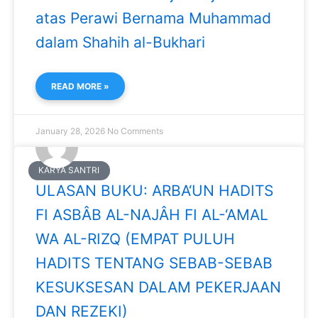
atas Perawi Bernama Muhammad
dalam Shahih al-Bukhari
READ MORE »
January 28, 2026
No Comments
KARYA SANTRI
ULASAN BUKU: ARBA‘UN HADITS
FI ASBÂB AL-NAJÂH FI AL-‘AMAL
WA AL-RIZQ (EMPAT PULUH
HADITS TENTANG SEBAB-SEBAB
KESUKSESAN DALAM PEKERJAAN
DAN REZEKI)