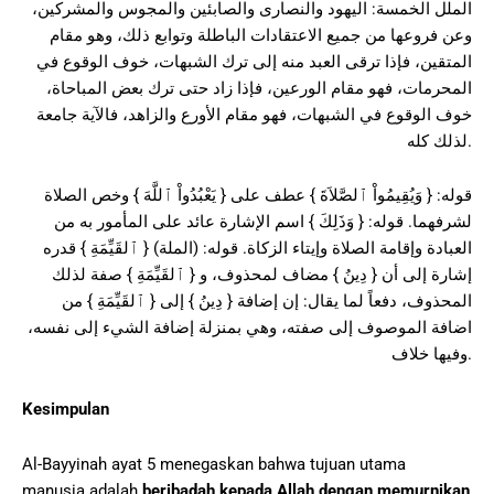
الملل الخمسة: اليهود والنصارى والصابئين والمجوس والمشركين،
وعن فروعها من جميع الاعتقادات الباطلة وتوابع ذلك، وهو مقام
المتقين، فإذا ترقى العبد منه إلى ترك الشبهات، خوف الوقوع في
المحرمات، فهو مقام الورعين، فإذا زاد حتى ترك بعض المباحاة،
خوف الوقوع في الشبهات، فهو مقام الأورع والزاهد، فالآية جامعة
لذلك كله.
قوله: { وَيُقِيمُواْ ٱلصَّلاَةَ } عطف على { يَعْبُدُواْ ٱللَّهَ } وخص الصلاة
لشرفهما. قوله: { وَذَلِكَ } اسم الإشارة عائد على المأمور به من
العبادة وإقامة الصلاة وإيتاء الزكاة. قوله: (الملة) { ٱلقَيِّمَةِ } قدره
إشارة إلى أن { دِينُ } مضاف لمحذوف، و { ٱلقَيِّمَةِ } صفة لذلك
المحذوف، دفعاً لما يقال: إن إضافة { دِينُ } إلى { ٱلقَيِّمَةِ } من
اضافة الموصوف إلى صفته، وهي بمنزلة إضافة الشيء إلى نفسه،
وفيها خلاف.
Kesimpulan
Al-Bayyinah ayat 5 menegaskan bahwa tujuan utama
manusia adalah
beribadah kepada Allah dengan memurnikan