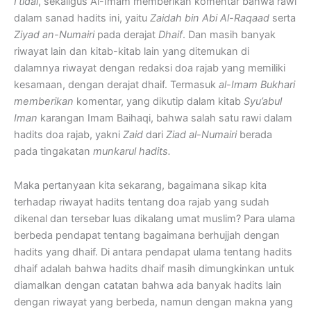
I’tidal
, sekaligus Al-Imam memberikan komentar bahwa rawi
dalam sanad hadits ini, yaitu
Zaidah bin Abi Al-Raqaad
serta
Ziyad an-Numairi
pada derajat
Dhaif
. Dan masih banyak
riwayat lain dan kitab-kitab lain yang ditemukan di
dalamnya riwayat dengan redaksi doa rajab yang memiliki
kesamaan, dengan derajat dhaif. Termasuk
al-Imam Bukhari
memberikan
komentar, yang dikutip dalam kitab
Syu’abul
Iman
karangan Imam Baihaqi, bahwa salah satu rawi dalam
hadits doa rajab, yakni
Zaid
dari
Ziad al-Numairi
berada
pada tingakatan
munkarul hadits.
Maka pertanyaan kita sekarang, bagaimana sikap kita
terhadap riwayat hadits tentang doa rajab yang sudah
dikenal dan tersebar luas dikalang umat muslim? Para ulama
berbeda pendapat tentang bagaimana berhujjah dengan
hadits yang dhaif. Di antara pendapat ulama tentang hadits
dhaif adalah bahwa hadits dhaif masih dimungkinkan untuk
diamalkan dengan catatan bahwa ada banyak hadits lain
dengan riwayat yang berbeda, namun dengan makna yang