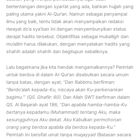
bertentangan dengan syari’at yang ada, bahkan hujjah yang
paling utama yakni Al-Qur’an. Namun sebagai penyampai
ilmu yang baik, tentu tidak akan menyampaikan redaksi
riwayat do’a sya’ban ini dengan menyembunyikan status
derajat hadits tersebut. Objektifitas sebagai
muballigh
dan
mu’allim
harus dilakukan, dengan menyatakan hadits yang
shahih adalah shahih dan begitupun sebaliknya.
Lalu bagaimana jika kita hendak mengamalkannya? Perintah
untuk berdoa di dalam Al-Qur’an disebutkan secara umum
tanpa batas, dengan ayat;
“Dan Rabbmu berfirman:
“Berdo’alah kepada-Ku, niscaya akan Ku-perkenankan
bagimu.”’ (QS. Ghafiir: 60).
Dan Allah SWT berfirman dalam
QS. Al Baqarah ayat 186;
“Dan apabila hamba-hamba-Ku
bertanya kepadamu (Muhammad) tentang Aku, maka
sesungguhnya Aku dekat. Aku Kabulkan permohonan
orang yang berdoa apabila dia berdoa kepada-Ku.”
Perintah ini bersifat umat tanpa
muqayyad
(Batasan secara