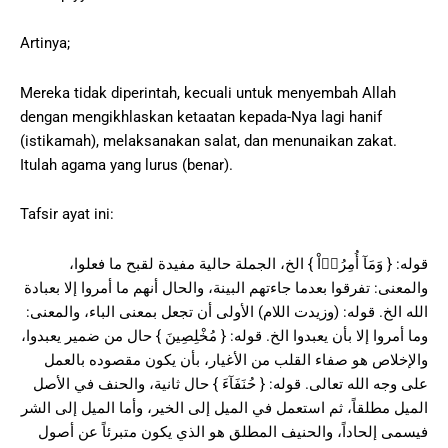
Artinya;
Mereka tidak diperintah, kecuali untuk menyembah Allah
dengan mengikhlaskan ketaatan kepada-Nya lagi hanif
(istikamah), melaksanakan salat, dan menunaikan zakat.
Itulah agama yang lurus (benar).
Tafsir ayat ini:
قوله: { وَمَآ أُمِرُوۤاْ } الخ، الجملة حالية مفيدة لقبح ما فعلوا،
والمعنى: تفرقوا بعدما جاءتهم البينة، والحال أنهم ما أمروا إلا بعبادة
الله الخ. قوله: (وزيدت اللام) الأولى أن تجعل بمعنى الباء، والمعنى:
وما أمروا إلا بأن يعبدوا الخ. قوله: { مُخْلِصِينَ } حال من ضمير يعبدوا،
والإخلاص هو صفاء القلب من الأغيار، بأن يكون مقصوده بالعمل
على وجه الله تعالى. قوله: { حُنَفَآءَ } حال ثانية، والحنف في الأصل
الميل مطلقاً، ثم استعمل في الميل إلى الخير، وأما الميل إلى الشر
فيسمى إلحاداً، والحنيف المطلق هو الذي يكون متبرئاً عن أصول