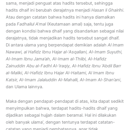
sama, menjadi penguat atas hadits tersebut, sehingga
hadits dhaif ini berubah derajatnya menjadi
Hasan li Ghairihi
.
Atau dengan catatan bahwa hadits ini hanya diamalkan
pada
Fadhailul A’mal
(Keutamaan amal) saja, tentu juga
dengan kondisi bahwa dhaif yang disandarkan sebagai nilai
derajatnya, tidak menjadikan hadits tersebut sangat dhaif.
Di antara ulama yang berpendapat demikian adalah
Al Imam
Nawawi, al Hafidz Ibnu Hajar al-‘Asqallani, Al-Imam Suyuthi,
Al-Imam Ibnu Jama’ah, Al-Imam al-Thiibi, Al-Hafidz
Zainuddin Abu al-Fadhl Al-‘iraqiy, Al-Hafidz Ibnu ‘Abdil Barr
al-Maliki, Al-Hafidz Ibnu Hajar Al-Haitami, Al Imam Ibnu
Katsir, Al-Imam Jalaluddin Al-Mahalli, Al-Imam Al-Shan’ani
,
dan Ulama lainnya.
Maka dengan pendapat-pendapat di atas, kita dapat sedikit
menyimpulkan bahwa, terdapat hadits-hadits dhaif yang
dijadikan sebagai hujjah dalam beramal. Hal ini dilakukan
oleh banyak ulama’, dengan tentunya terdapat catatan-
catatan yang menjadi pembatasnya, agar tidak