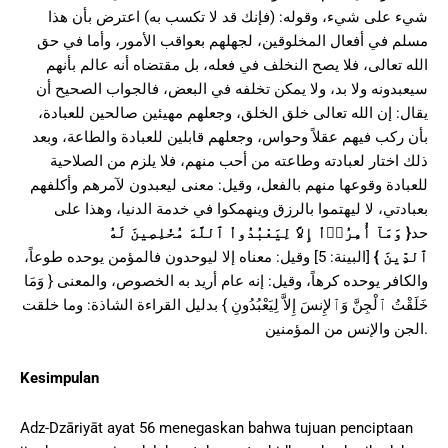
شيء على شيء، وقوله: (فإنك قد لا تكسب به) اعترض بأن هذا
مسلم في أفعال المخلوقين، لجهلهم بعواقب الأمور، وأما في حق
الله تعالى، فلا يصح النخلف في فعله، بل مقتضاه أنه عالم بأنهم
سيعبدونه ولا بد، ولا يمكن تخلفه في البعض، فالجواب الصحيح أن
يقال: إن الله تعالى خلق الخلق، وجعلهم مهيئين صالحين للعبادة،
بأن ركب فيهم عقلاً وحواس، وجعلهم قابلين للعبادة والطاعة، وبعد
ذلك اختار لعبادته وطاعته من أحب منهم، فلا يلزم من الصلاحية
للعبادة وقوعها منهم بالفعل، وقيل: معنى ليعبدون لآمرهم وأكلفهم
بعبادتي، لا ليهتموا بالرزق وينهمكوا في خدمة الدنيا، وهذا على
وَمَآ أُمِرُوۤاْ إِلاَّ لِيَعْبُدُواْ ٱللَّهَ مُخْلِصِينَ لَهُ
{
حد
[البينة: 5] وقيل: معناه إلا ليوحدون فالمؤمن يوحده طوعاً،
}
ٱلدِّينَ
والكافر يوحده كرهاً، وقيل: إنه عام أريد به الخصوص، والمعنى { وَمَا
خَلَقْتُ ٱلْجِنَّ وَٱلإِنسَ إِلاَّ لِيَعْبُدُونِ } بدليل القراءة الشاذة: وما خلقت
الجن والإنس من المؤمنين.
Kesimpulan
Adz-Dzāriyāt ayat 56 menegaskan bahwa tujuan penciptaan