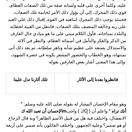
عليه، وكلما أجرى على قلبه ولسانه صفة من تلك الصفات العظام،
قوي ذلك المحرك، إلى أن يؤول ذلك الأمر لخاتمة تلك الصفات،
فحينئذ يوجب ذلك المحرك لتناهيه في القوة، إقبال ذلك على العبد
على ربه وخالقه المتصف بتلك الصفات، فانتقل من الغيبة لخطابه
والتلذذ بمناجاته، فأول الكلام مبني على ما هو مبادي حال العارف
من الذكر والفكر والتأمل في أسمائه العظام، والنظر في آلائه
والاستدلال يصنعه على عظيم شأنه وباهر سلطانه، ثم بعد ذلك أتى
بمنتهاه، وهو الخطاب والحضور المشعر بكونه في حضرة الشهود،
وإلى هذا المعنى أشار بعض العارفين بقوله:
فانظروا بعدنا إلى الآثار
تلك آثارنا تدل علينا
”
وهو مقام الإحسان المشار له بقوله صلى الله عليه وسلم:
الإحسان أن تعبد الله ك
m
واعلم أن { إِيَّاكَ } واجب
”
أنك تراه
الانفصال، واختلف فيه هل من قبيل الأسم الظاهر؟ وبه قال الزجاج
أو هو ضمير؟ وعليه الجمهور، واختلف القائلون بأنه ضمير على أربعة