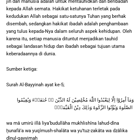
jin dan manusia adalah untuk mentauhidkan dan beribadah
kepada Allah semata. Hakikat ketuhanan terletak pada
kedudukan Allah sebagai satu-satunya Tuhan yang berhak
disembah, sedangkan hakikat ibadah adalah penghambaan
yang tulus kepada-Nya dalam seluruh aspek kehidupan. Oleh
karena itu, setiap manusia dituntut menjadikan tauhid
sebagai landasan hidup dan ibadah sebagai tujuan utama
keberadaannya di dunia.
Sumber ketiga:
Surah Al-Bayyinah ayat ke-5;
وَمَآ اُمِرُوْٓا اِلَّا لِيَعْبُدُوا اللّٰهَ مُخْلِصِيْنَ لَهُ الدِّيْنَ ەۙ حُنَفَاۤءَ وَيُقِيْمُوا
الصَّلٰوةَ وَيُؤْتُوا الزَّكٰوةَ وَذٰلِكَ دِيْنُ الْقَيِّمَةِۗ
wa mâ umirû illâ liya‘budullâha mukhlishîna lahud-dîna
ḫunafâ’a wa yuqîmush-shalâta wa yu’tuz-zakâta wa dzâlika
dînul-qayyimah